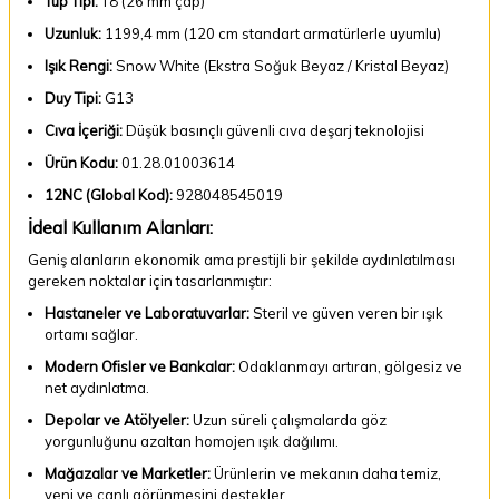
Tüp Tipi:
T8 (26 mm çap)
Uzunluk:
1199,4 mm (120 cm standart armatürlerle uyumlu)
Işık Rengi:
Snow White (Ekstra Soğuk Beyaz / Kristal Beyaz)
Duy Tipi:
G13
Cıva İçeriği:
Düşük basınçlı güvenli cıva deşarj teknolojisi
Ürün Kodu:
01.28.01003614
12NC (Global Kod):
928048545019
İdeal Kullanım Alanları:
Geniş alanların ekonomik ama prestijli bir şekilde aydınlatılması
gereken noktalar için tasarlanmıştır:
Hastaneler ve Laboratuvarlar:
Steril ve güven veren bir ışık
ortamı sağlar.
Modern Ofisler ve Bankalar:
Odaklanmayı artıran, gölgesiz ve
net aydınlatma.
Depolar ve Atölyeler:
Uzun süreli çalışmalarda göz
yorgunluğunu azaltan homojen ışık dağılımı.
Mağazalar ve Marketler:
Ürünlerin ve mekanın daha temiz,
yeni ve canlı görünmesini destekler.