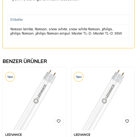
Etiketler
floresan lamba
,
floresan
,
snow white
,
snow white floresan
,
philips
,
philips floresan
,
philips floresan ampul
,
Master TL-D
,
Master TL-D 36W
BENZER ÜRÜNLER
Yeni
Yeni
LEDVANCE
LEDVANCE