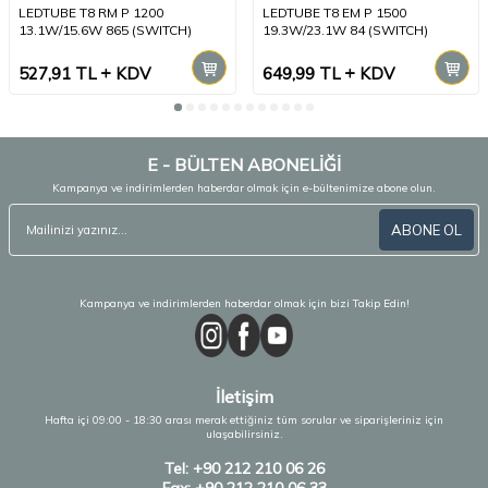
LEDTUBE T8 RM P 1200
LEDTUBE T8 EM P 1500
13.1W/15.6W 865 (SWITCH)
19.3W/23.1W 84 (SWITCH)
527,91
TL
KDV
649,99
TL
KDV
E - BÜLTEN ABONELİĞİ
Kampanya ve indirimlerden haberdar olmak için e-bültenimize abone olun.
ABONE OL
Kampanya ve indirimlerden haberdar olmak için bizi Takip Edin!
İletişim
Hafta içi 09:00 - 18:30 arası merak ettiğiniz tüm sorular ve siparişleriniz için
ulaşabilirsiniz.
Tel: +90 212 210 06 26