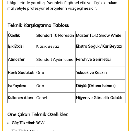
bölgelerinde yarattığı "serinletici" görsel etki ve düşük kurulum
maliyetiyle profesyonel projelerin vazgeçilmezidir.
Teknik Karşılaştırma Tablosu
Özellik
Standart T8 Floresan
Master TL-D Snow White
Işık Etkisi
Klasik Beyaz
Ekstra Soğuk / Kar Beyazı
Atmosfer
Standart Aydınlatma
Ferah ve Serinletici
Renk Sadakati
Orta
Yüksek ve Keskin
Isı Yayılımı
Orta
Düşük (Ortamı Isıtmaz)
Kullanım Alanı
Genel
Hijyen ve Görsellik Odaklı
Öne Çıkan Teknik Özellikler:
Güç Tüketimi:
36W