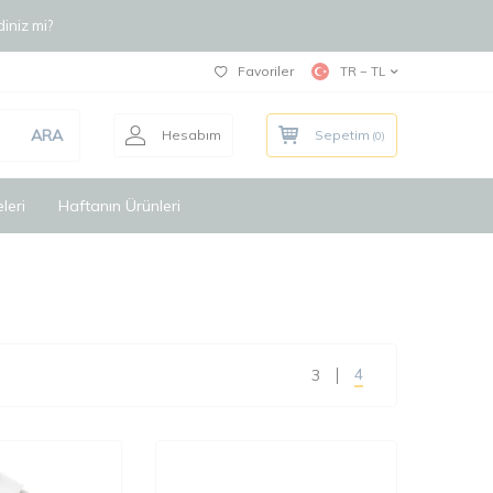
iniz mi?
Favoriler
TR − TL
ARA
Hesabım
Sepetim
(
0
)
leri
Haftanın Ürünleri
4
3