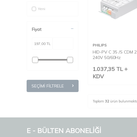
Yeni
Fiyat
PHILIPS
HID-PV C 35 /S CDM 2
240V 50/60Hz
1.037,35
TL
KDV
SEÇIMI FILTRELE
Toplam
32
ürün bulunmakta
E - BÜLTEN ABONELİĞİ