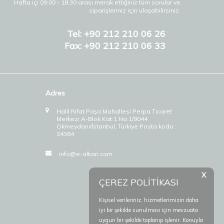
Hafta içi 09:00 - 18:30 arası merak ettiğiniz tüm sorular ve
siparişleriniz için ulaşabilirsiniz.
Tel: +90 212 210 06 26
Fax: +90 212 210 06 33
Adres
Halil Rıfat Paşa Mahallesi Perpa Ticaret
Merkezi A-Blok Kat:1 No:1/9044
Okmeydanı/İstanbul, Türkiye Posta kodu :
34384
info@e-alkan.com
X
ÇEREZ POLİTİKASI
Kişisel verileriniz, hizmetlerimizin daha
iyi bir şekilde sunulması için mevzuata
uygun bir şekilde toplanıp işlenir. Konuyla