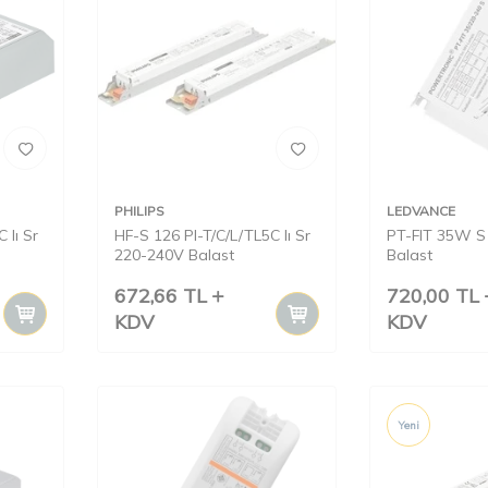
PHILIPS
LEDVANCE
 Iı Sr
HF-S 126 Pl-T/C/L/TL5C Iı Sr
PT-FIT 35W S 
220-240V Balast
Balast
672,66
TL
720,00
TL
KDV
KDV
Yeni