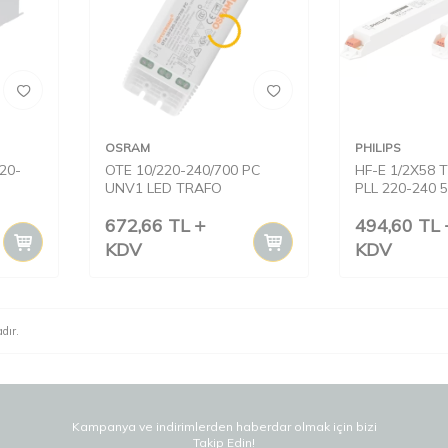
OSRAM
PHILIPS
20-
OTE 10/220-240/700 PC
HF-E 1/2X58 T
UNV1 LED TRAFO
PLL 220-240 
672,66
TL
494,60
TL
KDV
KDV
dır.
Kampanya ve indirimlerden haberdar olmak için bizi
Takip Edin!