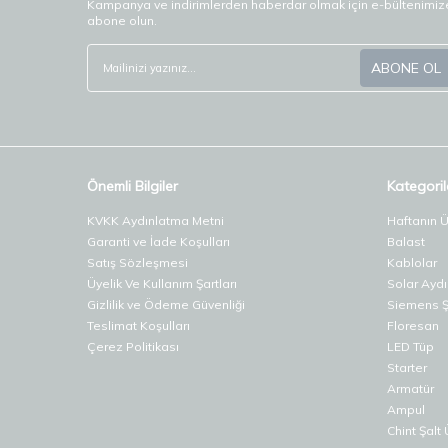
Kampanya ve indirimlerden haberdar olmak için e-bültenimiz
abone olun.
ABONE OL
Önemli Bilgiler
Kategoril
KVKK Aydınlatma Metni
Haftanın 
Garanti ve İade Koşulları
Balast
Satış Sözleşmesi
Kablolar
Üyelik Ve Kullanım Şartları
Solar Ayd
Gizlilik ve Ödeme Güvenliği
Siemens Şa
Teslimat Koşulları
Floresan
Çerez Politikası
LED Tüp
Starter
Armatür
Ampul
Chint Şalt 