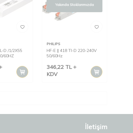
Yakında Stoklarımızda
PHILIPS
L-D /1/2X55
HF-E || 418 Tl-D 220-240V
50/60HZ
50/60Hz
346,22
TL
KDV
İletişim