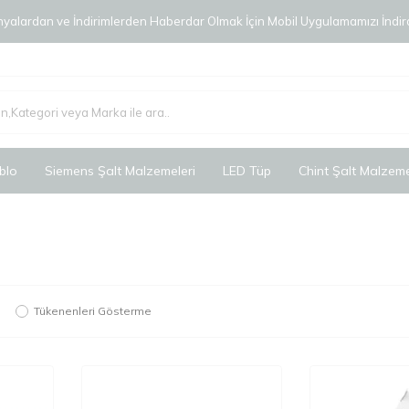
alardan ve İndirimlerden Haberdar Olmak İçin Mobil Uygulamamızı İndird
blo
Siemens Şalt Malzemeleri
LED Tüp
Chint Şalt Malzeme
Tükenenleri Gösterme