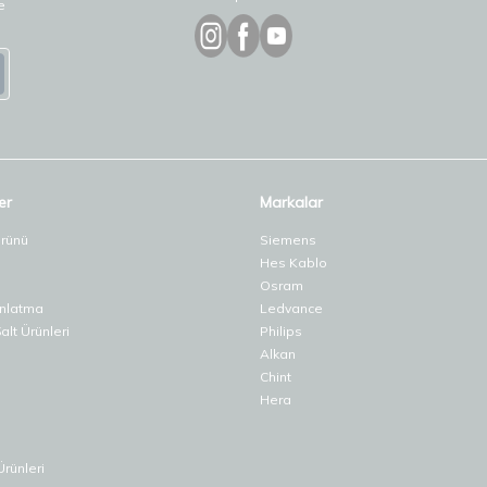
e
er
Markalar
Ürünü
Siemens
Hes Kablo
Osram
ınlatma
Ledvance
lt Ürünleri
Philips
Alkan
Chint
Hera
Ürünleri