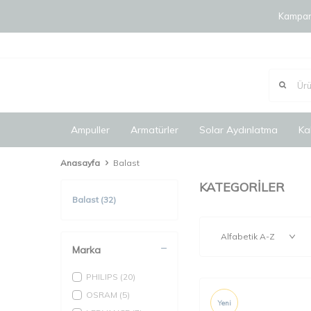
Kampany
Ampuller
Armatürler
Solar Aydınlatma
Ka
Anasayfa
Balast
KATEGORİLER
Balast
(32)
Marka
PHILIPS
(20)
OSRAM
(5)
Yeni