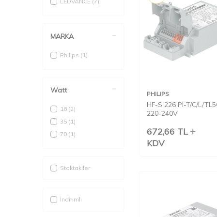
LEDVANCE
(7)
MARKA
Philips
(1)
Watt
PHILIPS
HF-S 226 Pl-T/C/L/TL5C
18
(2)
220-240V
35
(1)
672,66
TL
70
(1)
KDV
Stoktakiler
İndirimli