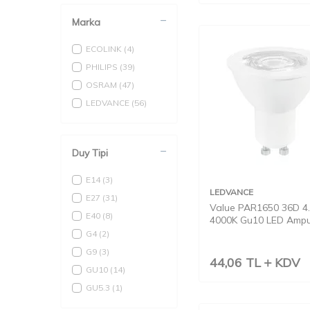
Marka
ECOLINK
(4)
PHILIPS
(39)
OSRAM
(47)
LEDVANCE
(56)
Duy Tipi
E14
(3)
LEDVANCE
E27
(31)
Value PAR1650 36D 
E40
(8)
4000K Gu10 LED Ampu
G4
(2)
G9
(3)
44,06
TL
KDV
GU10
(14)
GU5.3
(1)