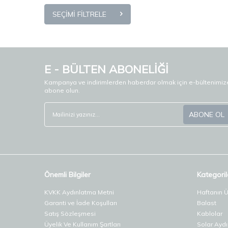
8.8
(1)
SEÇIMI FILTRELE
9
(1)
E - BÜLTEN ABONELİĞİ
Kampanya ve indirimlerden haberdar olmak için e-bültenimiz
abone olun.
ABONE OL
Önemli Bilgiler
Kategoril
KVKK Aydınlatma Metni
Haftanın 
Garanti ve İade Koşulları
Balast
Satış Sözleşmesi
Kablolar
Üyelik Ve Kullanım Şartları
Solar Ayd