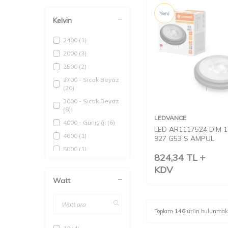
Yeni
Kelvin
2400
(1)
2000
(3)
2500
(2)
2700 - Sıcak Beyaz
(20)
3000 - Sıcak Beyaz
(8)
LEDVANCE
4000 - Günışığı
(6)
LED AR1117524 DIM 
4600
(1)
927 G53 S AMPUL
5000
(1)
824,34
TL
6500 - Soğuk Beyaz
KDV
(14)
Watt
Toplam
146
ürün bulunmakt