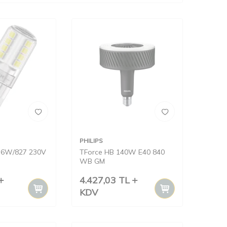
PHILIPS
2.6W/827 230V
TForce HB 140W E40 840
WB GM
4.427,03
TL
KDV