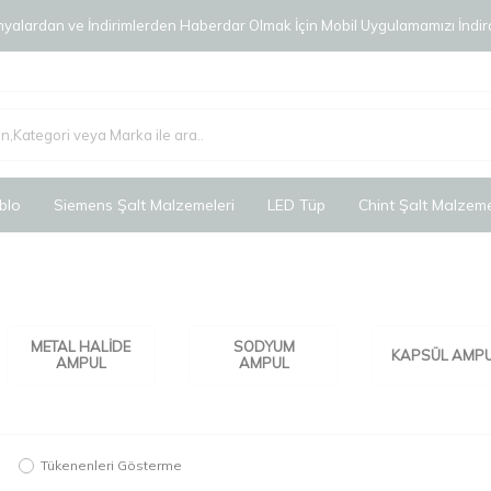
alardan ve İndirimlerden Haberdar Olmak İçin Mobil Uygulamamızı İndird
blo
Siemens Şalt Malzemeleri
LED Tüp
Chint Şalt Malzeme
METAL HALIDE
SODYUM
KAPSÜL AMP
AMPUL
AMPUL
Tükenenleri Gösterme