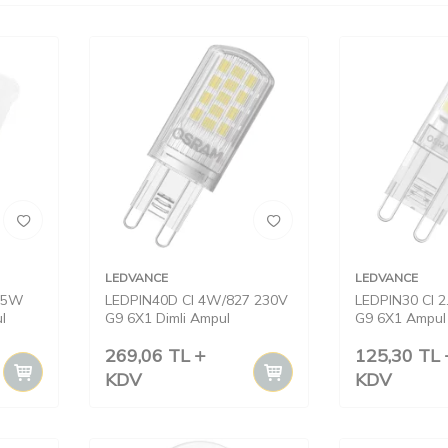
LEDVANCE
LEDVANCE
4.5W
LEDPIN40D Cl 4W/827 230V
LEDPIN30 Cl 
l
G9 6X1 Dimli Ampul
G9 6X1 Ampul
269,06
TL
125,30
TL
KDV
KDV