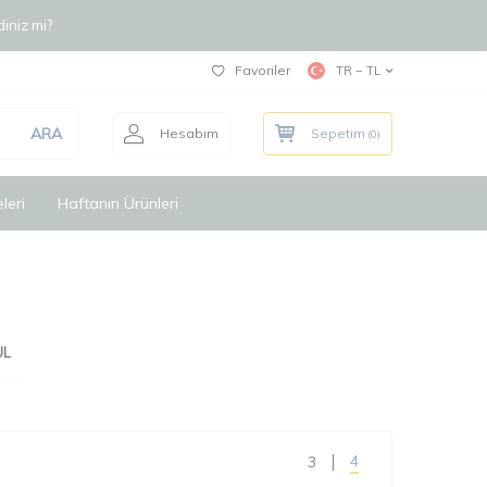
iniz mi?
Favoriler
TR − TL
ARA
Hesabım
Sepetim
(
0
)
leri
Haftanın Ürünleri
UL
4
3