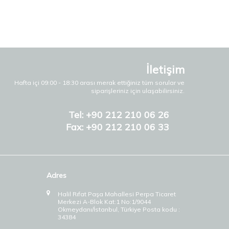
İletişim
Hafta içi 09:00 - 18:30 arası merak ettiğiniz tüm sorular ve
siparişleriniz için ulaşabilirsiniz.
Tel: +90 212 210 06 26
Fax: +90 212 210 06 33
Adres
Halil Rıfat Paşa Mahallesi Perpa Ticaret
Merkezi A-Blok Kat:1 No:1/9044
Okmeydanı/İstanbul, Türkiye Posta kodu :
34384