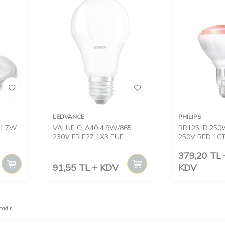
LEDVANCE
PHILIPS
11.7W
VALUE CLA40 4.9W/865
BR125 IR 250
230V FR E27 1X3 EUE
250V RED 1CT
379,20
TL
91,55
TL
KDV
KDV
adır.