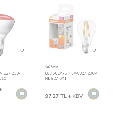
OSRAM
W E27 230-
LEDSCLA75 7.5W/827 230V
/10
FIL E27 6X1
97,27
TL
KDV