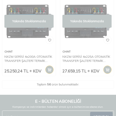
Yakında Stoklarımızda
Yakında Stoklarımızda
CHINT
CHINT
NXZM SERİSİ 4x200A OTOMATİK
NXZM SERİSİ 4x225A OTOMATİK
TRANSFER ŞALTERİ TERMİK
TRANSFER ŞALTERİ TERMİK
MANYETİK KORUMALI CLASS CB
MANYETİK KORUMALI CLASS CB
25.250,24
TL
KDV
27.659,15
TL
KDV
Toplam
56
ürün bulunmaktadır.
E - BÜLTEN ABONELİĞİ
Kampanya ve indirimlerden haberdar olmak için e-bültenimize abone olun.