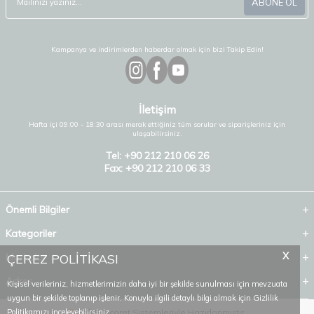
ABONE OL
Kampanya ve indirimlerden haberdar olmak için bizi Takip Edin!
İletişim
Hafta içi 09:00 - 18:30 arası merak ettiğiniz tüm sorular ve siparişleriniz için
ulaşabilirsiniz.
Tel: +90 212 210 06 26
Fax: +90 212 210 06 33
Önemli Bilgiler
Kategoriler
X
ÇEREZ POLİTİKASI
Markalar
Adres
Kişisel verileriniz, hizmetlerimizin daha iyi bir şekilde sunulması için mevzuata
uygun bir şekilde toplanıp işlenir. Konuyla ilgili detaylı bilgi almak için Gizlilik
Politikamızı inceleyebilirsiniz.
T
-Soft
E-Ticaret
Sistemleriyle Hazırlanmıştır.