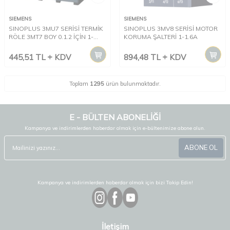
SIEMENS
SIEMENS
SINOPLUS 3MU7 SERİSİ TERMİK
SINOPLUS 3MV8 SERİSİ MOTOR
RÖLE 3MT7 BOY 0.1.2 İÇİN 1-
KORUMA ŞALTERİ 1-1.6A
1.6A
445,51
TL
KDV
894,48
TL
KDV
Toplam
1295
ürün bulunmaktadır.
E - BÜLTEN ABONELİĞİ
Kampanya ve indirimlerden haberdar olmak için e-bültenimize abone olun.
ABONE OL
Kampanya ve indirimlerden haberdar olmak için bizi Takip Edin!
İletişim