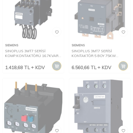
SIEMENS
SIEMENS
SINOPLUS 3MT7 SERİSİ
SINOPLUS 3MT7 SERİSİ
KOMP.KONTAKTÖRÜ 16.7KVAR
KONTAKTÖR 5 BOY 75KW
(AC400-415V) 1NA+1NK 220V
140AC3 1NK.230V 50/60HZ
50/60HZ
1.418,68
TL
KDV
6.560,66
TL
KDV