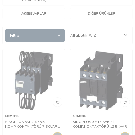
AKSESUARLAR
DIĞER ÜRÜNLER
Filtre
SIEMENS
SIEMENS
SINOPLUS 3MT7 SERİSİ
SINOPLUS 3MT7 SERİSİ
KOMP.KONTAKTÖRÜ 7.5KVAR
KOMP.KONTAKTÖRÜ 12.5KVAR
(AC400-415V) 1NA+1NK 220V
(AC400-415V) 1NA+1NK 220V