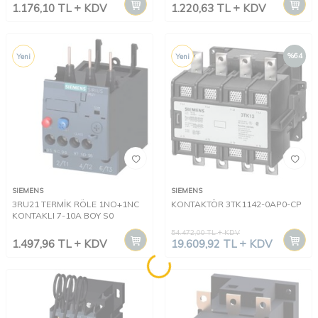
50/60HZ
50/60HZ
1.176,10
TL
KDV
1.220,63
TL
KDV
%
64
Yeni
Yeni
SIEMENS
SIEMENS
3RU21 TERMİK RÖLE 1NO+1NC
KONTAKTÖR 3TK1142-0AP0-CP
KONTAKLI 7-10A BOY S0
54.472,00
TL
KDV
1.497,96
TL
KDV
19.609,92
TL
KDV