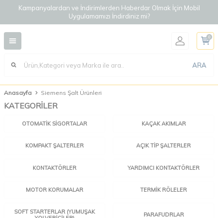
Kampanyalardan ve İndirimlerden Haberdar Olmak İçin Mobil
Uygulamamızı İndirdiniz mi?
0
ARA
Anasayfa
Siemens Şalt Ürünleri
KATEGORİLER
OTOMATIK SIGORTALAR
KAÇAK AKIMLAR
KOMPAKT ŞALTERLER
AÇIK TIP ŞALTERLER
KONTAKTÖRLER
YARDIMCI KONTAKTÖRLER
MOTOR KORUMALAR
TERMIK RÖLELER
SOFT STARTERLAR (YUMUŞAK
PARAFUDRLAR
YOLVERICILER)