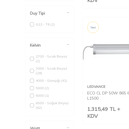
KDV
Duy Tipi
G13 - T8
(2)
Yeni
Kelvin
2700 - Sıcak Beyaz
(2)
3000 - Sıcak Beyaz
(28)
4000 - Günışığı
(41)
LEDVANCE
5000
(2)
ECO CL DP 50W 865 
6000
(1)
L1500
6500 - Soğuk Beyaz
(62)
1.315,49
TL
KDV
Watt