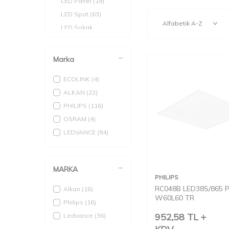
LED Panel
(18)
LED Spot
(63)
LED Sokak
(17)
Armatür
LED Yüksek
(16)
Tavan
Marka
Aksesuarlar
(10)
ECOLINK
(4)
ALKAN
(22)
PHILIPS
(116)
OSRAM
(4)
LEDVANCE
(84)
MARKA
PHILIPS
RC048B LED38S/865 
Alkan
(16)
W60L60 TR
Philips
(16)
952,58
TL
Ledvance
(36)