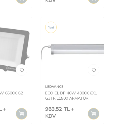
KDV
Yeni
LEDVANCE
0W 6500K G2
ECO CL DP 40W 4000K 6X1
G3TR L1500 ARMATÜR
L
983,52
TL
KDV