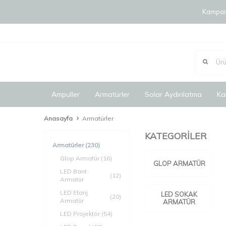
Kampany
Ampuller
Armatürler
Solar Aydınlatma
Ka
Anasayfa
Armatürler
KATEGORİLER
Armatürler
(230)
Glop Armatür
(16)
GLOP ARMATÜR
LED Bant
(12)
Armatür
LED Etanj
LED SOKAK
(20)
Armatür
ARMATÜR
LED Projektör
(54)