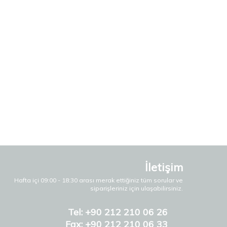
İletişim
Hafta içi 09:00 - 18:30 arası merak ettiğiniz tüm sorular ve
siparişleriniz için ulaşabilirsiniz.
Tel: +90 212 210 06 26
Fax: +90 212 210 06 33