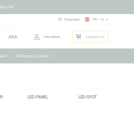
iniz mi?
Favoriler
TR − TL
ARA
Hesabım
Sepetim
(
0
)
leri
Haftanın Ürünleri
ÖR
LED PANEL
LED SPOT