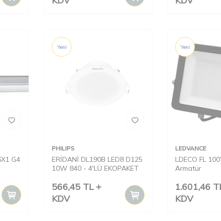
KDV
KDV
Yeni
Yeni
PHILIPS
LEDVANCE
6X1 G4
ERİDANİ DL190B LED8 D125
LDECO FL 10
10W 840 - 4'LÜ EKOPAKET
Armatür
566,45
TL
1.601,46
T
KDV
KDV