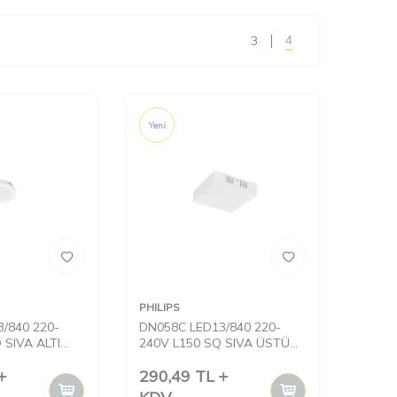
4
3
Yeni
PHILIPS
/840 220-
DN058C LED13/840 220-
 SIVA ALTI
240V L150 SQ SIVA ÜSTÜ
KARE
290,49
TL