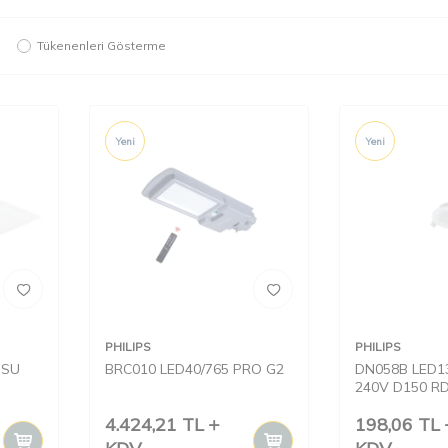
Tükenenleri Gösterme
Yeni
Yeni
PHILIPS
PHILIPS
PSU
BRC010 LED40/765 PRO G2
DN058B LED13
240V D150 RD
YUVARLAK
4.424,21
TL
198,06
TL