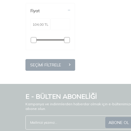
49
(1)
5
(1)
Fiyat
5.5
(3)
50
(8)
6
(5)
7
(5)
7,5
(3)
70
(1)
8
(1)
SEÇIMI FILTRELE
80
(2)
83
(1)
9
(3)
90
(1)
E - BÜLTEN ABONELİĞİ
Kampanya ve indirimlerden haberdar olmak için e-bültenimiz
abone olun.
ABONE OL