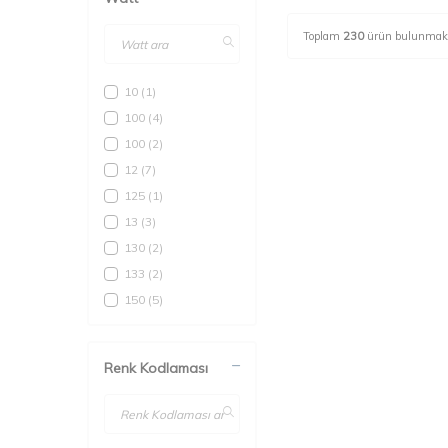
Toplam
230
ürün bulunmakt
10
(1)
100
(4)
100
(2)
12
(7)
125
(1)
13
(3)
130
(2)
133
(2)
150
(5)
16
(2)
165
(1)
Renk Kodlaması
166
(2)
17
(2)
18
(8)