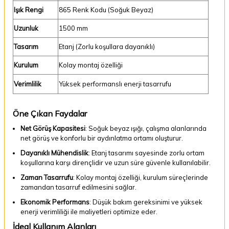
Işık Rengi
865 Renk Kodu (Soğuk Beyaz)
Uzunluk
1500 mm
Tasarım
Etanj (Zorlu koşullara dayanıklı)
Kurulum
Kolay montaj özelliği
Verimlilik
Yüksek performanslı enerji tasarrufu
Öne Çıkan Faydalar
Net Görüş Kapasitesi
: Soğuk beyaz ışığı, çalışma alanlarında
net görüş ve konforlu bir aydınlatma ortamı oluşturur.
Dayanıklı Mühendislik
: Etanj tasarımı sayesinde zorlu ortam
koşullarına karşı dirençlidir ve uzun süre güvenle kullanılabilir.
Zaman Tasarrufu
: Kolay montaj özelliği, kurulum süreçlerinde
zamandan tasarruf edilmesini sağlar.
Ekonomik Performans
: Düşük bakım gereksinimi ve yüksek
enerji verimliliği ile maliyetleri optimize eder.
İdeal Kullanım Alanları