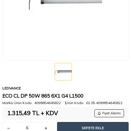
LEDVANCE
ECO CL DP 50W 865 6X1 G4 L1500
Marka Ürün Kodu :
4099854645822
Ürün Kodu :
02.05.4099854645822
1.315,49
TL + KDV
Fiyat Alarmı
SEPETE EKLE