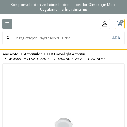
Kampanyalardan ve İndirimlerden Haberdar Olmak İçin Mobil
Uygulamamızı İndirdiniz mi?
0
ARA
Anasayfa
Armatürler
LED Downlight Armatür
DN058B LED18/840 220-240V D200 RD SIVA ALTI YUVARLAK