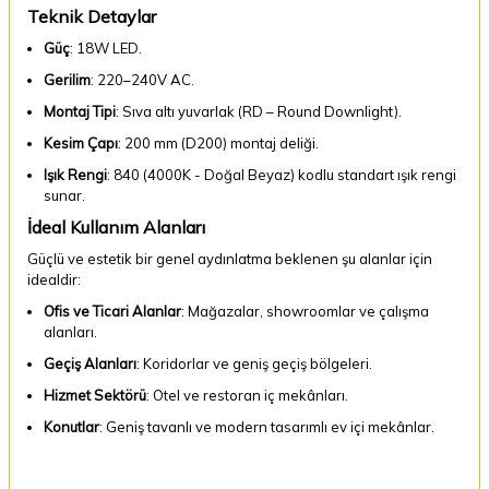
Teknik Detaylar
Güç
: 18W LED.
Gerilim
: 220–240V AC.
Montaj Tipi
: Sıva altı yuvarlak (RD – Round Downlight).
Kesim Çapı
: 200 mm (D200) montaj deliği.
Işık Rengi
: 840 (4000K - Doğal Beyaz) kodlu standart ışık rengi
sunar.
İdeal Kullanım Alanları
Güçlü ve estetik bir genel aydınlatma beklenen şu alanlar için
idealdir:
Ofis ve Ticari Alanlar
: Mağazalar, showroomlar ve çalışma
alanları.
Geçiş Alanları
: Koridorlar ve geniş geçiş bölgeleri.
Hizmet Sektörü
: Otel ve restoran iç mekânları.
Konutlar
: Geniş tavanlı ve modern tasarımlı ev içi mekânlar.