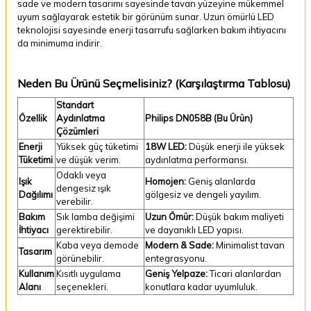
sade ve modern tasarımı sayesinde tavan yüzeyine mükemmel
uyum sağlayarak estetik bir görünüm sunar. Uzun ömürlü LED
teknolojisi sayesinde enerji tasarrufu sağlarken bakım ihtiyacını
da minimuma indirir.
Neden Bu Ürünü Seçmelisiniz? (Karşılaştırma Tablosu)
Standart
Özellik
Aydınlatma
Philips DN058B (Bu Ürün)
Çözümleri
Enerji
Yüksek güç tüketimi
18W LED:
Düşük enerji ile yüksek
Tüketimi
ve düşük verim.
aydınlatma performansı.
Odaklı veya
Işık
Homojen:
Geniş alanlarda
dengesiz ışık
Dağılımı
gölgesiz ve dengeli yayılım.
verebilir.
Bakım
Sık lamba değişimi
Uzun Ömür:
Düşük bakım maliyeti
İhtiyacı
gerektirebilir.
ve dayanıklı LED yapısı.
Kaba veya demode
Modern & Sade:
Minimalist tavan
Tasarım
görünebilir.
entegrasyonu.
Kullanım
Kısıtlı uygulama
Geniş Yelpaze:
Ticari alanlardan
Alanı
seçenekleri.
konutlara kadar uyumluluk.