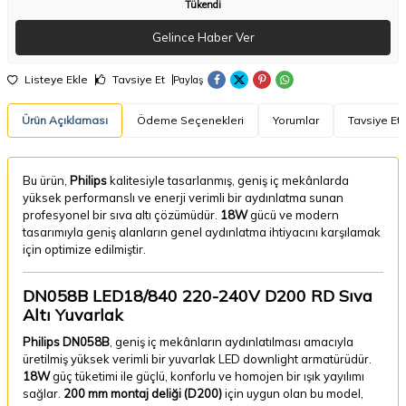
Tükendi
Gelince Haber Ver
Listeye Ekle
Tavsiye Et
Paylaş
Ürün Açıklaması
Ödeme Seçenekleri
Yorumlar
Tavsiye Et
Bu ürün,
Philips
kalitesiyle tasarlanmış, geniş iç mekânlarda
yüksek performanslı ve enerji verimli bir aydınlatma sunan
profesyonel bir sıva altı çözümüdür.
18W
gücü ve modern
tasarımıyla geniş alanların genel aydınlatma ihtiyacını karşılamak
için optimize edilmiştir.
DN058B LED18/840 220-240V D200 RD Sıva
Altı Yuvarlak
Philips DN058B
, geniş iç mekânların aydınlatılması amacıyla
üretilmiş yüksek verimli bir yuvarlak LED downlight armatürüdür.
18W
güç tüketimi ile güçlü, konforlu ve homojen bir ışık yayılımı
sağlar.
200 mm montaj deliği (D200)
için uygun olan bu model,