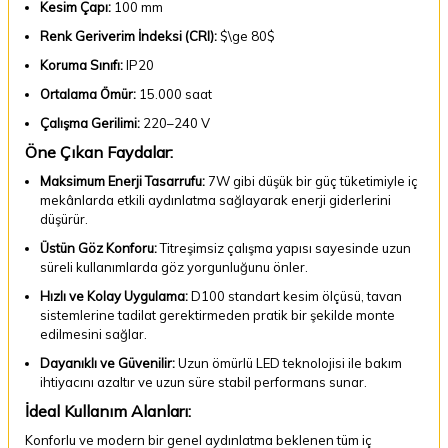
Kesim Çapı:
100 mm
Renk Geriverim İndeksi (CRI):
$\ge 80$
Koruma Sınıfı:
IP20
Ortalama Ömür:
15.000 saat
Çalışma Gerilimi:
220–240 V
Öne Çıkan Faydalar:
Maksimum Enerji Tasarrufu:
7W gibi düşük bir güç tüketimiyle iç
mekânlarda etkili aydınlatma sağlayarak enerji giderlerini
düşürür.
Üstün Göz Konforu:
Titreşimsiz çalışma yapısı sayesinde uzun
süreli kullanımlarda göz yorgunluğunu önler.
Hızlı ve Kolay Uygulama:
D100 standart kesim ölçüsü, tavan
sistemlerine tadilat gerektirmeden pratik bir şekilde monte
edilmesini sağlar.
Dayanıklı ve Güvenilir:
Uzun ömürlü LED teknolojisi ile bakım
ihtiyacını azaltır ve uzun süre stabil performans sunar.
İdeal Kullanım Alanları:
Konforlu ve modern bir genel aydınlatma beklenen tüm iç