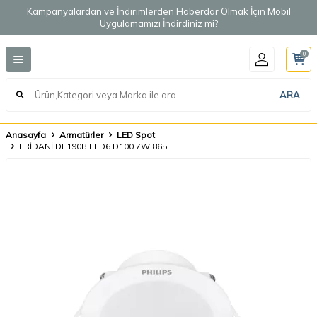
Kampanyalardan ve İndirimlerden Haberdar Olmak İçin Mobil
Uygulamamızı İndirdiniz mi?
0
ARA
Anasayfa
Armatürler
LED Spot
ERİDANİ DL190B LED6 D100 7W 865