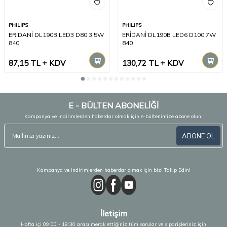
PHILIPS
PHILIPS
ERİDANİ DL190B LED3 D80 3.5W
ERİDANİ DL190B LED6 D100 7W
840
840
87,15
TL
KDV
130,72
TL
KDV
E - BÜLTEN ABONELİĞİ
Kampanya ve indirimlerden haberdar olmak için e-bültenimize abone olun.
ABONE OL
Kampanya ve indirimlerden haberdar olmak için bizi Takip Edin!
İletişim
Hafta içi 09:00 - 18:30 arası merak ettiğiniz tüm sorular ve siparişleriniz için