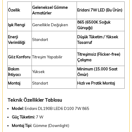
Geleneksel Gömme
Özellik
Eridani 7W LED (Bu Ürün)
Armatürler
865 (6500K Soğuk
Işık Rengi
Genellikle Değişken
Günışığı)
Enerji
Düşük Tüketim / Yüksek
Standart
Verimliliği
Tasarruf
Titreşimsiz (Flicker-free)
Göz Konforu
Titreşim Yapabilir
Çalışma
Bakım
Minimum (15.000 Saat
Yüksek
İhtiyacı
Ömür)
Montaj
Standart
Hızlı ve Pratik Montaj
Teknik Özellikler Tablosu
Model:
Eridani DL190B LED6 D100 7W 865
Güç Tüketimi:
7 W
Montaj Tipi:
Gömme (Downlight)