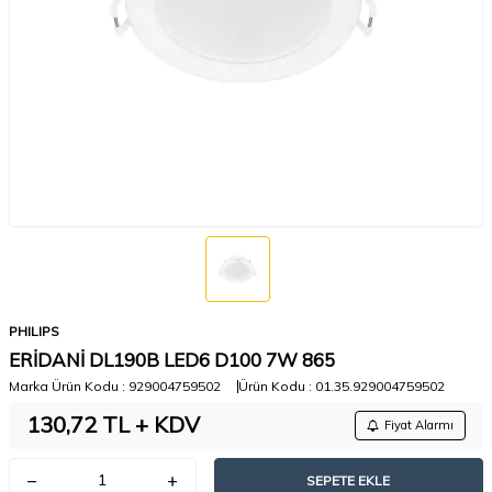
PHILIPS
ERİDANİ DL190B LED6 D100 7W 865
Marka Ürün Kodu :
929004759502
Ürün Kodu :
01.35.929004759502
130,72
TL + KDV
Fiyat Alarmı
SEPETE EKLE