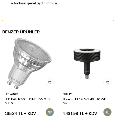
salonların genel aydınlatması.
BENZER ÜRÜNLER
LEDVANCE
PHILIPS
LED PAR165036 DIM 3.7W 930
TForce HB 140W E40 840 WB
GU10
GM
135,34
TL
KDV
4.431,93
TL
KDV