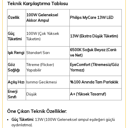
Teknik Karşılaştırma Tablosu
100W Geleneksel
Özellik
Philips MyCare 13W LED
Akkor Ampul
Güç
100W (Çok Yüksek
13W (Ekstra Düşük Tüketim)
Tüketimi
Tüketim)
6500K Soğuk Beyaz (Canlı
Işık Rengi
Standart Sarı
ve Net)
Göz
Titreme (Flicker)
EyeComfort (Titremesiz/Göz
Sağlığı
Yapabilir
Yormaz)
Açılış Hızı
Isınma Gecikmesi
%100 Anında Tam Parlaklık
Enerji
Düşük
A+ (Yüksek Tasarruf)
Sınıfı
Öne Çıkan Teknik Özellikler:
Güç Tüketimi:
13W (100W Geleneksel ampul eşdeğeri güçlü
aydınlatma).