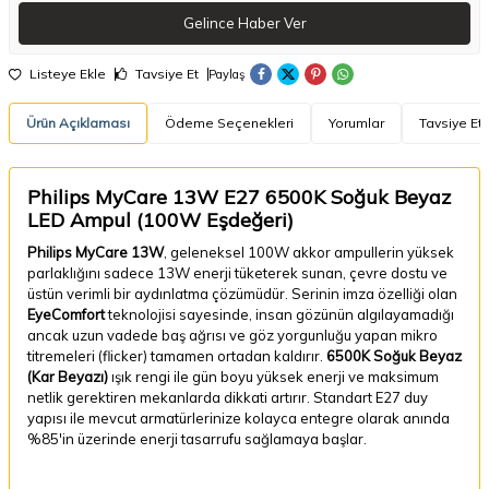
Gelince Haber Ver
Listeye Ekle
Tavsiye Et
Paylaş
Ürün Açıklaması
Ödeme Seçenekleri
Yorumlar
Tavsiye Et
Philips MyCare 13W E27 6500K Soğuk Beyaz
LED Ampul (100W Eşdeğeri)
Philips MyCare 13W
, geleneksel 100W akkor ampullerin yüksek
parlaklığını sadece 13W enerji tüketerek sunan, çevre dostu ve
üstün verimli bir aydınlatma çözümüdür. Serinin imza özelliği olan
EyeComfort
teknolojisi sayesinde, insan gözünün algılayamadığı
ancak uzun vadede baş ağrısı ve göz yorgunluğu yapan mikro
titremeleri (flicker) tamamen ortadan kaldırır.
6500K Soğuk Beyaz
(Kar Beyazı)
ışık rengi ile gün boyu yüksek enerji ve maksimum
netlik gerektiren mekanlarda dikkati artırır. Standart E27 duy
yapısı ile mevcut armatürlerinize kolayca entegre olarak anında
%85'in üzerinde enerji tasarrufu sağlamaya başlar.