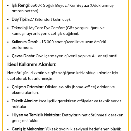
Işık Rengi:
6500K Soğuk Beyaz / Kar Beyazı (Odaklanmayı
artıran net ton).
Duy Tipi:
E27 (Standart kalın duy).
Teknoloji:
MyCare EyeComfort (Göz yorgunluğunu ve
kamaşmayı önleyen özel ışık dağılımı).
Kullanım Ömrü:
~15.000 saat güvenilir ve uzun ömürlü
performans.
Çevre Dostu:
Cıva içermeyen güvenli yapı ve A+ enerji sınıfı.
İdeal Kullanım Alanları:
Net görüşün, dikkatin ve göz sağlığının kritik olduğu alanlar için
özel olarak tasarlanmıştır:
Çalışma Ortamları:
Ofisler, ev-ofis (home-office) odaları ve
okuma alanları.
Teknik Alanlar:
İnce işçilik gerektiren atölyeler ve teknik servis
noktaları.
Hijyen ve Temizlik Noktaları:
Detayların net görünmesi gereken
geniş mutfaklar.
Geniş İç Mekanlar:
Yüksek aydınlık seviyesi hedeflenen büyük