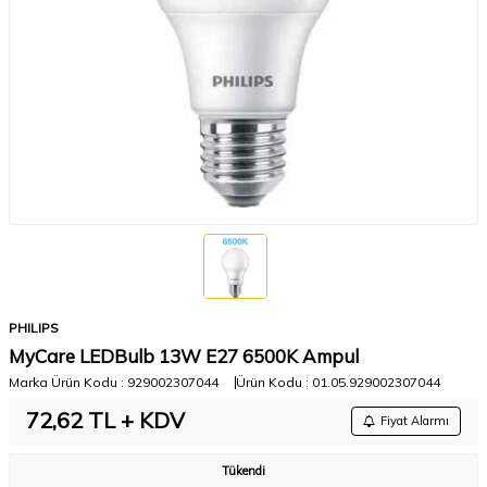
PHILIPS
MyCare LEDBulb 13W E27 6500K Ampul
Marka Ürün Kodu :
929002307044
Ürün Kodu :
01.05.929002307044
72,62
TL + KDV
Fiyat Alarmı
Tükendi