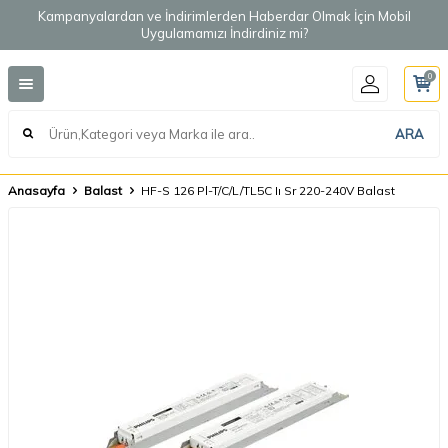
Kampanyalardan ve İndirimlerden Haberdar Olmak İçin Mobil
Uygulamamızı İndirdiniz mi?
0
ARA
Anasayfa
Balast
HF-S 126 Pl-T/C/L/TL5C Iı Sr 220-240V Balast