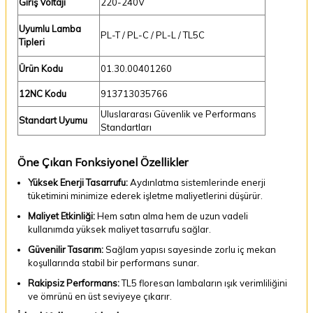
Giriş Voltajı
220-240V
Uyumlu Lamba
PL-T / PL-C / PL-L / TL5C
Tipleri
Ürün Kodu
01.30.00401260
12NC Kodu
913713035766
Uluslararası Güvenlik ve Performans
Standart Uyumu
Standartları
Öne Çıkan Fonksiyonel Özellikler
Yüksek Enerji Tasarrufu:
Aydınlatma sistemlerinde enerji
tüketimini minimize ederek işletme maliyetlerini düşürür.
Maliyet Etkinliği:
Hem satın alma hem de uzun vadeli
kullanımda yüksek maliyet tasarrufu sağlar.
Güvenilir Tasarım:
Sağlam yapısı sayesinde zorlu iç mekan
koşullarında stabil bir performans sunar.
Rakipsiz Performans:
TL5 floresan lambaların ışık verimliliğini
ve ömrünü en üst seviyeye çıkarır.