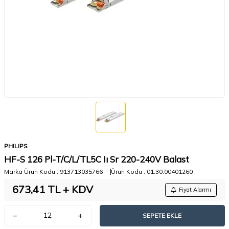
PHILIPS
HF-S 126 Pl-T/C/L/TL5C Iı Sr 220-240V Balast
Marka Ürün Kodu :
913713035766
Ürün Kodu :
01.30.00401260
673,41
TL + KDV
Fiyat Alarmı
SEPETE EKLE