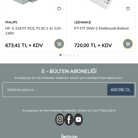
PHILIPS
LEDVANCE
HF-S 226 Pl-T/C/L/TL5C Iı Sr 220-
PT-FIT 35W S Elektronik Balast
240V
673,41
TL
KDV
720,00
TL
KDV
E - BÜLTEN ABONELİĞİ
Kampanya ve indirimlerden haberdar olmak için e-bültenimize abone olun.
ABONE OL
Kampanya ve indirimlerden haberdar olmak için bizi Takip Edin!
İletişim