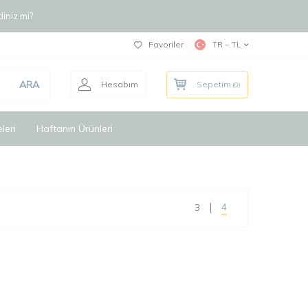
iniz mi?
Favoriler
TR − TL
ARA
Hesabım
Sepetim
(
0
)
leri
Haftanın Ürünleri
4
3