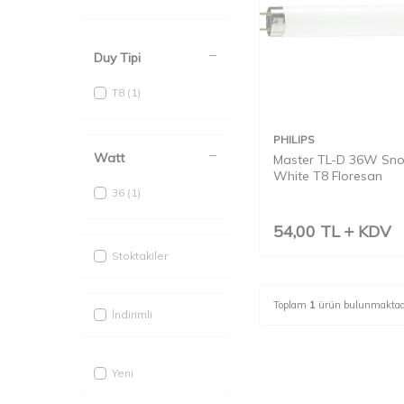
Duy Tipi
T8
(1)
PHILIPS
Watt
Master TL-D 36W Sn
White T8 Floresan
36
(1)
54,00
TL
KDV
Stoktakiler
Toplam
1
ürün bulunmaktad
İndirimli
Yeni