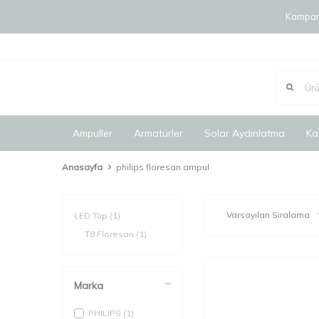
Kampany
Ampuller
Armatürler
Solar Aydınlatma
Ka
Anasayfa
philips floresan ampul
LED Tüp
(1)
T8 Floresan
(1)
Marka
PHILIPS
(1)