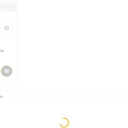
ow
ır.