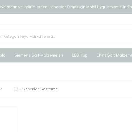
alardan ve İndirimlerden Haberdar Olmak İçin Mobil Uygulamamızı İndird
blo
Siemens Şalt Malzemeleri
LED Tüp
Chint Şalt Malzeme
Tükenenleri Gösterme