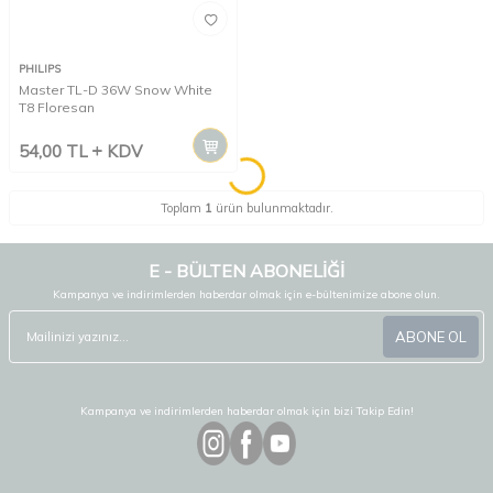
PHILIPS
Master TL-D 36W Snow White
T8 Floresan
54,00
TL
KDV
Toplam
1
ürün bulunmaktadır.
E - BÜLTEN ABONELİĞİ
Kampanya ve indirimlerden haberdar olmak için e-bültenimize abone olun.
ABONE OL
Kampanya ve indirimlerden haberdar olmak için bizi Takip Edin!