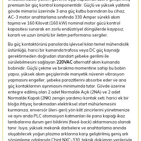
premium bir güç kontrol komponentidir. Güçlü ve yüksek yalıtımlı
gövde mimarisi üzerinde 3 ana güç kutbu barındıran bu cihaz,
AC-3 motor anahtarlama sınıfında 330 Amper sürekli akım
taşıma ve 160 Kilovat (160 kW) nominal motor gücü kontrol
kapasitesi sunarak en zorlu endüstriyel döngülerde kayıpsız,
kararlı ve uzun ömürlü bir iletim performansı sergiler.
Bu güç kontaktörünü panolarda işlevsel kılan temel mühendislik
üstünlüğü, harici bir kumanda trafosu veya DC güç kaynağı
gerektirmeden doğrudan standart şebeke gerilimi ile
sürülebilmesini sağlayan
220VAC
alternatif akım kumanda
bobinidir. Güçlü çekme ve bırakma momentine sahip bu bobin
yapısı, yüksek akım geçişlerinde manyetik nüvenin vibrasyon
yapmasını engeller, şebeke parazitlerini absorbe eder ve ana
güç kontaklarının aşınmasını minimumda tutar. Gövde üzerine
entegre edilmiş olan 2 adet Normalde Açık (2NA) ve 2 adet
Normalde Kapalı (2NK) zengin yardımcı kontak seti, harici ek bir
bloğa ihtiyaç bırakmadan elektriksel start mühürlemesini
kurmanıza, enversör (ileri-geri) yön kilit zincirlerini yönetmenize
ve aynı anda PLC otomasyon katmanları ile pano kapağı ikaz
lambalarına durum geri bildirimi (feed-back) aktarmanıza olanak
tanır. Isıya, yüksek mekanik darbelere ve anahtarlama anında
oluşabilecek yoğun plazma arklarına karşı geliştirilmiş geniş ark
sönümleme odalarıyla Chint NXC-330, teknik doküman verileriyle