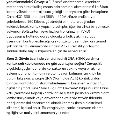
yorumlanmalıdır?
Cevap:
AC-3 sınıfı anahtarlama, asenkron
motorların direkt kalkış esnasında nominal akımlarının 6 ila 8 katı
kadar yüksek demeraj akımı çektiği senaryolara göre hesaplanır.
Chint NXC-330, standart 380V - 400V trifaze endüstriyel
şebekelerde 160 Kilovat gücündeki bir motoru doğrudan
kaldırabilecek kontak yapısına sahiptir. Eğer bu cihaz bir yumuşak
yolverici (Softstarter) veya hız kontrol cihazının (VFD)
bypass/giriş hattında görev alacaksa, kalkış akımı sürücü
üzerinden kontrol edileceği için kontaktör üzerindeki ani termal
yük hafifler; bu durumlarda cihazın AC-1 (rezistif yük taşıma)
sınırları daha büyük kapasiteler için de esnetilebilir.
Soru 2: Gövde üzerinde yer alan dahili 2NA + 2NK yardımcı
kontak seti kablolamada ne gibi avantajlar sağlar?
Cevap:
Bu
ölçekteki güçlü fiderlerde kontaktörün çekme veya bırakma
eylemi, panonun tamamı ve otomasyon katmanı için kritik bir
durum bilgisidir. Entegre 2NA (Normalde Açık) kontaklardan
birincisi kontaktörün start mühürlemesini korurken, ikincisi PLC
dijital giriş modülüne "Ana Güç Hattı Devrede" bilgisini iletir. Dahili
2NK (Normalde Kapalı) kontaklar ise sistem pasifken kırmızı alarm
lambasını yakmak veya enversör devrelerde zıt yön fiderinin
enerjilenmesini donanımsal olarak kesmek (kesin elektriksel
kilitleme) için kullanılır. Bu zengin yapı, harici aksesuar ekleme
işçiliğini ve maliyetini tamamen yok eder.