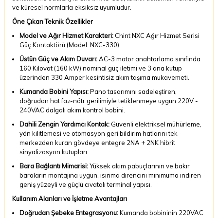
ve küresel normlarla eksiksiz uyumludur.
Öne Çıkan Teknik Özellikler
Model ve Ağır Hizmet Karakteri:
Chint NXC Ağır Hizmet Serisi
Güç Kontaktörü (Model: NXC-330).
Üstün Güç ve Akım Duvarı:
AC-3 motor anahtarlama sınıfında
160 Kilovat (160 kW) nominal güç iletimi ve 3 ana kutup
üzerinden 330 Amper kesintisiz akım taşıma mukavemeti.
Kumanda Bobini Yapısı:
Pano tasarımını sadeleştiren,
doğrudan hat faz-nötr gerilimiyle tetiklenmeye uygun 220V -
240VAC dalgalı akım kontrol bobini.
Dahili Zengin Yardımcı Kontak:
Güvenli elektriksel mühürleme,
yön kilitlemesi ve otomasyon geri bildirim hatlarını tek
merkezden kuran gövdeye entegre 2NA + 2NK hibrit
sinyalizasyon kutupları.
Bara Bağlantı Mimarisi:
Yüksek akım pabuçlarının ve bakır
baraların montajına uygun, ısınma direncini minimuma indiren
geniş yüzeyli ve güçlü cıvatalı terminal yapısı.
Kullanım Alanları ve İşletme Avantajları
Doğrudan Şebeke Entegrasyonu:
Kumanda bobininin 220VAC