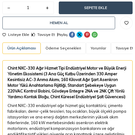
SEPETE EKLE
HEMEN AL
Listeye Ekle
Tavsiye Et
Paylaş
Ürün Açıklaması
Ödeme Seçenekleri
Yorumlar
Tavsiye Et
Chint NXC-330 Ağır Hizmet Tipi Endüstriyel Motor ve Büyük Enerji
Yönetim Ekosistemi (3 Ana Güç Kutbu Üzerinden 330 Amper
Kesintisiz AC-3 Anma Akımı, 160 Kilovat Ağır Şart Asenkron
Motor Yükü Anahtarlama Rijitliği, Standart Şebekeye Uygun
220VAC Kontrol Bobini, Gövdeye Entegre 2NA ve 2NK Çift Yönlü
Yardımcı Kontak Bloğu, Chint Küresel Endüstriyel Şalt Güvencesi)
Chint NXC-330 endüstriyel ağır hizmet güç kontaktörü; çimento
fabrikaları, demir-çelik tesisleri, taş ocakları, büyük ölçekli pompa
istasyonları ve ana enerji dağıtım merkezlerinin yüksek akım
fiderlerinde, 160 kW mertebesindeki asenkron elektrik
motorlarını, endüstriyel kompanzasyon bankalarını ve ağır
endüktif/rezistif yükleri güvenle açıp kapatmak üzere geliştirilmiş