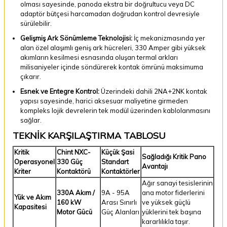
olması sayesinde, panoda ekstra bir doğrultucu veya DC
adaptör bütçesi harcamadan doğrudan kontrol devresiyle
sürülebilir.
Gelişmiş Ark Sönümleme Teknolojisi:
İç mekanizmasında yer
alan özel alaşımlı geniş ark hücreleri, 330 Amper gibi yüksek
akımların kesilmesi esnasında oluşan termal arkları
milisaniyeler içinde söndürerek kontak ömrünü maksimuma
çıkarır.
Esnek ve Entegre Kontrol:
Üzerindeki dahili 2NA+2NK kontak
yapısı sayesinde, harici aksesuar maliyetine girmeden
kompleks lojik devrelerin tek modül üzerinden kablolanmasını
sağlar.
TEKNİK KARŞILAŞTIRMA TABLOSU
Kritik
Chint NXC-
Küçük Şasi
Sağladığı Kritik Pano
Operasyonel
330 Güç
Standart
Avantajı
Kriter
Kontaktörü
Kontaktörler
Ağır sanayi tesislerinin
330A Akım /
9A - 95A
ana motor fiderlerini
Yük ve Akım
160 kW
Arası Sınırlı
ve yüksek güçlü
Kapasitesi
Motor Gücü
Güç Alanları
yüklerini tek başına
kararlılıkla taşır.