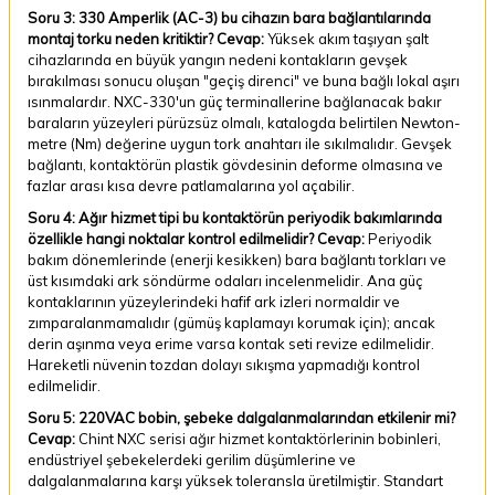
Soru 3: 330 Amperlik (AC-3) bu cihazın bara bağlantılarında
montaj torku neden kritiktir?
Cevap:
Yüksek akım taşıyan şalt
cihazlarında en büyük yangın nedeni kontakların gevşek
bırakılması sonucu oluşan "geçiş direnci" ve buna bağlı lokal aşırı
ısınmalardır. NXC-330'un güç terminallerine bağlanacak bakır
baraların yüzeyleri pürüzsüz olmalı, katalogda belirtilen Newton-
metre (Nm) değerine uygun tork anahtarı ile sıkılmalıdır. Gevşek
bağlantı, kontaktörün plastik gövdesinin deforme olmasına ve
fazlar arası kısa devre patlamalarına yol açabilir.
Soru 4: Ağır hizmet tipi bu kontaktörün periyodik bakımlarında
özellikle hangi noktalar kontrol edilmelidir?
Cevap:
Periyodik
bakım dönemlerinde (enerji kesikken) bara bağlantı torkları ve
üst kısımdaki ark söndürme odaları incelenmelidir. Ana güç
kontaklarının yüzeylerindeki hafif ark izleri normaldir ve
zımparalanmamalıdır (gümüş kaplamayı korumak için); ancak
derin aşınma veya erime varsa kontak seti revize edilmelidir.
Hareketli nüvenin tozdan dolayı sıkışma yapmadığı kontrol
edilmelidir.
Soru 5: 220VAC bobin, şebeke dalgalanmalarından etkilenir mi?
Cevap:
Chint NXC serisi ağır hizmet kontaktörlerinin bobinleri,
endüstriyel şebekelerdeki gerilim düşümlerine ve
dalgalanmalarına karşı yüksek toleransla üretilmiştir. Standart