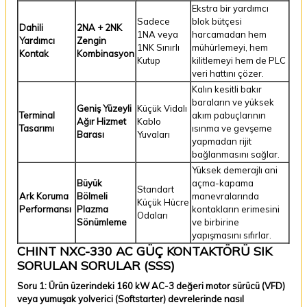
Ekstra bir yardımcı
Sadece
blok bütçesi
Dahili
2NA + 2NK
1NA veya
harcamadan hem
Yardımcı
Zengin
1NK Sınırlı
mühürlemeyi, hem
Kontak
Kombinasyon
Kutup
kilitlemeyi hem de PLC
veri hattını çözer.
Kalın kesitli bakır
baraların ve yüksek
Geniş Yüzeyli
Küçük Vidalı
Terminal
akım pabuçlarının
Ağır Hizmet
Kablo
Tasarımı
ısınma ve gevşeme
Barası
Yuvaları
yapmadan rijit
bağlanmasını sağlar.
Yüksek demerajlı ani
Büyük
açma-kapama
Standart
Ark Koruma
Bölmeli
manevralarında
Küçük Hücre
Performansı
Plazma
kontakların erimesini
Odaları
Sönümleme
ve birbirine
yapışmasını sıfırlar.
CHINT NXC-330 AC GÜÇ KONTAKTÖRÜ SIK
SORULAN SORULAR (SSS)
Soru 1: Ürün üzerindeki 160 kW AC-3 değeri motor sürücü (VFD)
veya yumuşak yolverici (Softstarter) devrelerinde nasıl