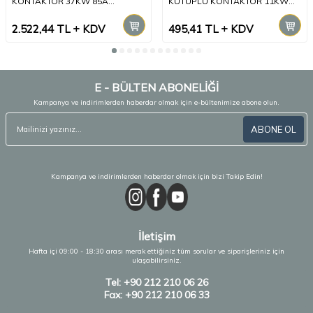
KONTAKTÖR 37KW 85A
KUTUPLU KONTAKTÖR 11KW
1NA+1NK YARDIMCI KONTAKLI
25A AC-3 1NA YARIMCI KONTAK
2.522,44
TL
KDV
495,41
TL
KDV
E - BÜLTEN ABONELİĞİ
Kampanya ve indirimlerden haberdar olmak için e-bültenimize abone olun.
ABONE OL
Kampanya ve indirimlerden haberdar olmak için bizi Takip Edin!
İletişim
Hafta içi 09:00 - 18:30 arası merak ettiğiniz tüm sorular ve siparişleriniz için
ulaşabilirsiniz.
Tel: +90 212 210 06 26
Fax: +90 212 210 06 33