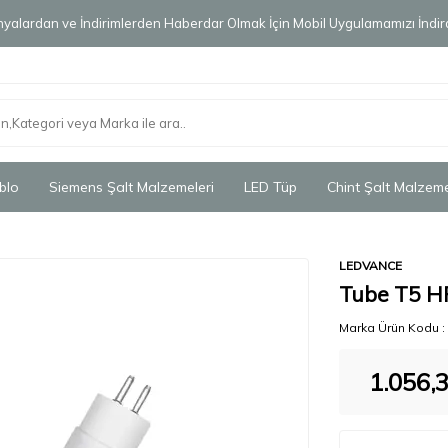
alardan ve İndirimlerden Haberdar Olmak İçin Mobil Uygulamamızı İndird
blo
Siemens Şalt Malzemeleri
LED Tüp
Chint Şalt Malzeme
LEDVANCE
Tube T5 H
Marka Ürün Kodu :
1.056,