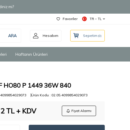
iniz mi?
Favoriler
TR − TL
ARA
Hesabım
Sepetim
(
0
)
leri
Haftanın Ürünleri
F HO80 P 1449 36W 840
4099854029073
Ürün Kodu :
02.05.4099854029073
32
TL + KDV
Fiyat Alarmı