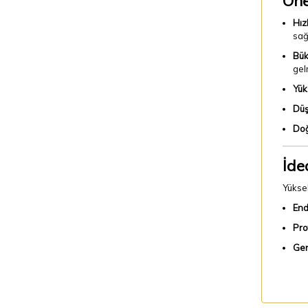
Öne
Hız
sağ
Bük
gel
Yük
Düş
Doğ
İde
Yüksek
End
Pro
Gen