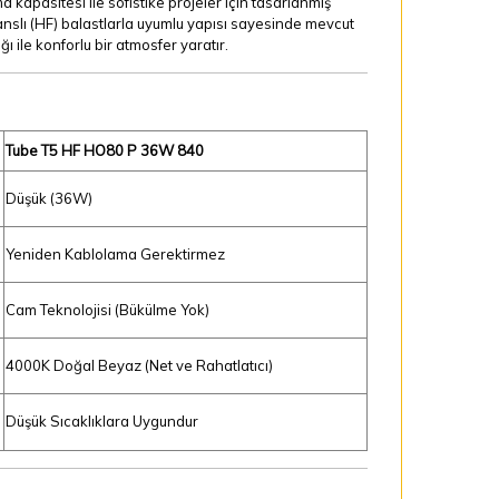
a kapasitesi ile sofistike projeler için tasarlanmış
nslı (HF) balastlarla uyumlu yapısı sayesinde mevcut
 ile konforlu bir atmosfer yaratır.
Tube T5 HF HO80 P 36W 840
Düşük (36W)
Yeniden Kablolama Gerektirmez
Cam Teknolojisi (Bükülme Yok)
4000K Doğal Beyaz (Net ve Rahatlatıcı)
Düşük Sıcaklıklara Uygundur