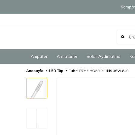
Kampany
Ampuller
Armatürler
Solar Aydınlatma
Ka
Anasayfa
LED Tüp
Tube T5 HF HO80 P 1449 36W 840