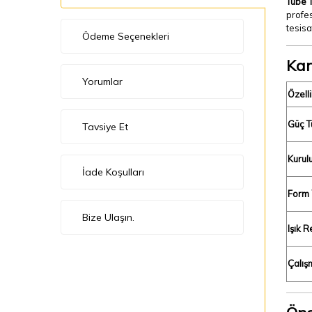
Tube 
profes
tesisa
Ödeme Seçenekleri
Kar
Yorumlar
Özelli
Güç T
Tavsiye Et
Kurul
İade Koşulları
Form 
Bize Ulaşın.
Işık 
Çalış