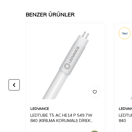
BENZER ÜRÜNLER
Yeni
LEDVANCE
LEDVA
LED
LEDTUBE T5 AC HE14 P 549 7W
LEDTU
840 (KIRILMA KORUMALI) DİREK
840
220V AMPUL