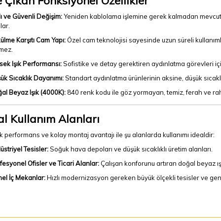
 Çıkan Fonksiyonel Özellikler
lı ve Güvenli Değişim:
Yeniden kablolama işlemine gerek kalmadan mevcut sis
lar.
ülme Karşıtı Cam Yapı:
Özel cam teknolojisi sayesinde uzun süreli kullan
mez.
sek Işık Performansı:
Sofistike ve detay gerektiren aydınlatma görevleri içi
ük Sıcaklık Dayanımı:
Standart aydınlatma ürünlerinin aksine, düşük sıcakl
al Beyaz Işık (4000K):
840 renk kodu ile göz yormayan, temiz, ferah ve raha
al Kullanım Alanları
 performans ve kolay montaj avantajı ile şu alanlarda kullanımı idealdir:
üstriyel Tesisler:
Soğuk hava depoları ve düşük sıcaklıklı üretim alanları.
fesyonel Ofisler ve Ticari Alanlar:
Çalışan konforunu artıran doğal beyaz ışı
el İç Mekanlar:
Hızlı modernizasyon gereken büyük ölçekli tesisler ve geniş