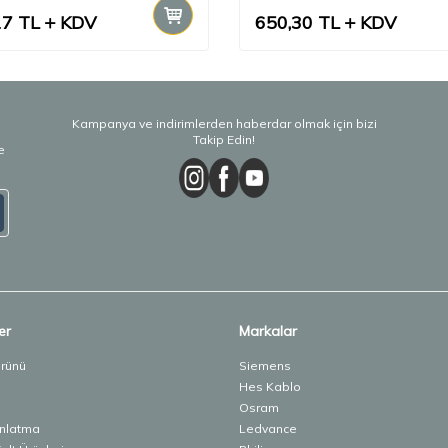
17
TL
KDV
650,30
TL
KDV
Kampanya ve indirimlerden haberdar olmak için bizi
Takip Edin!
e
er
Markalar
Ürünü
Siemens
Hes Kablo
Osram
ınlatma
Ledvance