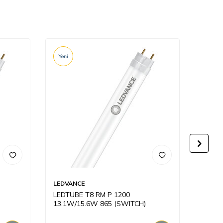
Yeni
LEDVANCE
LEDVA
LEDTUBE T8 RM P 1200
ST8E-
13.1W/15.6W 865 (SWITCH)
TUBE