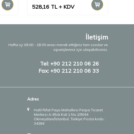
528,16
TL
KDV
137,
İletişim
Hafta içi 09:00 - 18:30 arası merak ettiğiniz tüm sorular ve
siparişleriniz için ulaşabilirsiniz.
Tel: +90 212 210 06 26
Fax: +90 212 210 06 33
Adres
Halil Rıfat Paşa Mahallesi Perpa Ticaret
Merkezi A-Blok Kat:1 No:1/9044
Okmeydanı/İstanbul, Türkiye Posta kodu :
34384