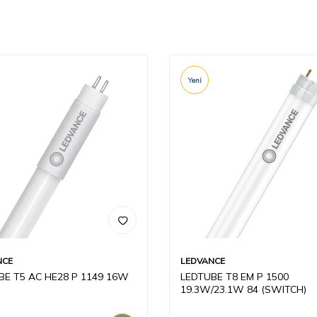
Yeni
NCE
LEDVANCE
BE T5 AC HE28 P 1149 16W
LEDTUBE T8 EM P 1500
19.3W/23.1W 84 (SWITCH)