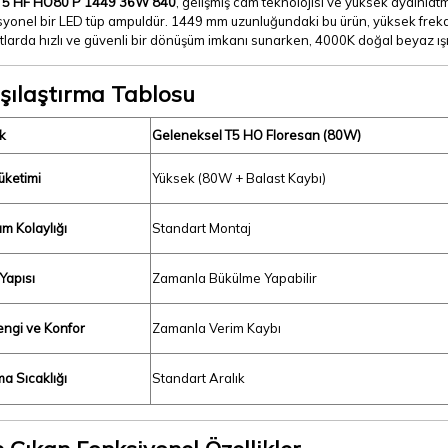
T5 HF HO80 P 1449 36W 840
, gelişmiş cam teknolojisi ve yüksek aydınlatm
yonel bir LED tüp ampuldür. 1449 mm uzunluğundaki bu ürün, yüksek freka
tlarda hızlı ve güvenli bir dönüşüm imkanı sunarken, 4000K doğal beyaz ışığı
şılaştırma Tablosu
k
Geleneksel T5 HO Floresan (80W)
üketimi
Yüksek (80W + Balast Kaybı)
um Kolaylığı
Standart Montaj
Yapısı
Zamanla Bükülme Yapabilir
Rengi ve Konfor
Zamanla Verim Kaybı
ma Sıcaklığı
Standart Aralık