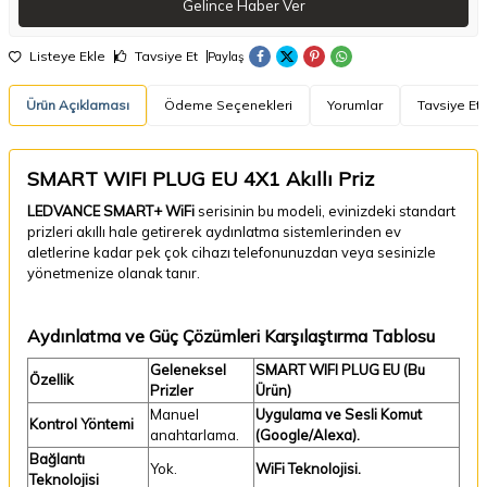
Gelince Haber Ver
Listeye Ekle
Tavsiye Et
Paylaş
Ürün Açıklaması
Ödeme Seçenekleri
Yorumlar
Tavsiye Et
SMART WIFI PLUG EU 4X1 Akıllı Priz
LEDVANCE SMART+ WiFi
serisinin bu modeli, evinizdeki standart
prizleri akıllı hale getirerek aydınlatma sistemlerinden ev
aletlerine kadar pek çok cihazı telefonunuzdan veya sesinizle
yönetmenize olanak tanır.
Aydınlatma ve Güç Çözümleri Karşılaştırma Tablosu
Geleneksel
SMART WIFI PLUG EU (Bu
Özellik
Prizler
Ürün)
Manuel
Uygulama ve Sesli Komut
Kontrol Yöntemi
anahtarlama.
(Google/Alexa).
Bağlantı
Yok.
WiFi Teknolojisi.
Teknolojisi