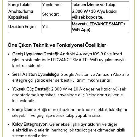
Enerji Takibi
Yapılamaz.
Tüketim İzleme ve Takip.
Anahtarlama
2.300 W / 10 A'ya kadar
Standart.
Kapasitesi
yüksek kapasite.
Mevcut (LEDVANCE SMART+
Uzaktan Erişim
Yok.
WiFi App).
Öne Çıkan Teknik ve Fonksiyonel Özellikler
Geniş Uygulama Desteği
: Android 4.4 veya iOS 9.0 ve üzeri
işletim sistemlerinde LEDVANCE SMART+ WiFi uygulamasıyla
kontrol edilebilir.
Sesli Asistan Uyumluluğu
: Google Asistan ve Amazon Alexa ile
entegre çalışarak eller serbest kullanım imkânı sunar.
Yüksek Güç Desteği
: 2.300 W ve 10 A değerine kadar yüksek
anahtarlama kapasitesi sayesinde güçlü cihazlarla güvenle
kullanılabilir.
Enerji İzleme
: Bağlı olan cihazların ne kadar elektrik tükettiğini
izleyebilir ve geçmişe dönük takip yapabilirsiniz.
Kolay Entegrasyon
: Geleneksel ışık kaynaklarını ve diğer
elektrikli ev aletlerini herhangi bir tadilat gerektirmeden akıllı
sisteme dahil eder.