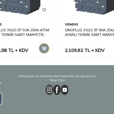
S
SIEMENS
LUS 3VJ10 3P 50A 25KA ATFM
SINOPLUS 3VJ10 3P 80A 25K
I TERMİK SABİT MANYETİK
AYARLI TERMİK SABİT MANY
ÜNİTELİ
AÇMA ÜNİTELİ
,58
TL
KDV
2.109,92
TL
KDV
Kampanya ve indirimlerden haberdar olmak için bizi
Takip Edin!
e