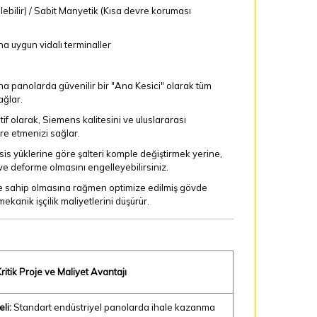
ilebilir) / Sabit Manyetik (Kısa devre koruması
a uygun vidalı terminaller
ana panolarda güvenilir bir "Ana Kesici" olarak tüm
ağlar.
if olarak, Siemens kalitesini ve uluslararası
re etmenizi sağlar.
s yüklerine göre şalteri komple değiştirmek yerine,
 ve deforme olmasını engelleyebilirsiniz.
e sahip olmasına rağmen optimize edilmiş gövde
anik işçilik maliyetlerini düşürür.
ritik Proje ve Maliyet Avantajı
li:
Standart endüstriyel panolarda ihale kazanma