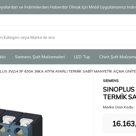
alardan ve İndirimlerden Haberdar Olmak İçin Mobil Uygulamamızı İndird
blo
Siemens Şalt Malzemeleri
LED Tüp
Chint Şalt Malzeme
LUS 3VJ14 3P 630A 36KA ATFM AYARLI TERMİK SABİT MANYETİK AÇMA ÜNİTE
SIEMENS
SINOPLUS 
TERMİK SA
Marka Ürün Kodu :
16.163