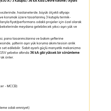
0 A / 3 Kutuplu / 36 kA Kısa Devre Kesme / Ayarlı
zlerinde, hastanelerde, büyük ölçekli altyapı
ve korumak üzere tasarlanmış 3 kutuplu termik-
rıyla fiyat/performans odaklı projeler için özel olarak
ebekelerinde meydana gelebilecek yıkıcı aşırı yük ve
esi, pano tasarımcılarına ve bakım şeflerine
inde, şalterin aşırı yük koruma akımı tesisin anlık
e set edilebilir. Sabit ayarlı güçlü manyetik mekanizma
 415V şebeke altında
36 kA gibi yüksek bir sönümleme
rak önler.
ker - MCCB)
leme odalı emniyet)