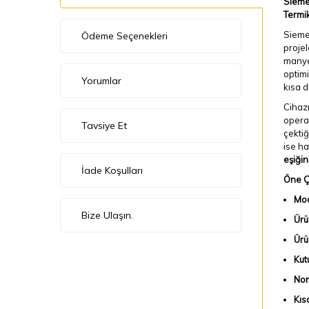
Sieme
Termi
Siemen
Ödeme Seçenekleri
projel
manyet
optimi
Yorumlar
kısa d
Cihaz
operas
Tavsiye Et
çektiğ
ise ha
eşiği
İade Koşulları
Öne Çı
Mod
Bize Ulaşın.
Ürü
Ürün
Kut
Nom
Kıs