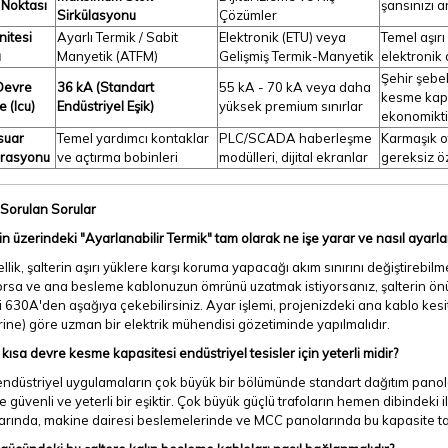
Noktası
şansınızı ar
Sirkülasyonu
Çözümler
nitesi
Ayarlı Termik / Sabit
Elektronik (ETU) veya
Temel aşırı
ı
Manyetik (ATFM)
Gelişmiş Termik-Manyetik
elektronik 
Şehir şebek
Devre
36 kA (Standart
55 kA - 70 kA veya daha
kesme kapa
 (Icu)
Endüstriyel Eşik)
yüksek premium sınırlar
ekonomikti
suar
Temel yardımcı kontaklar
PLC/SCADA haberleşme
Karmaşık o
rasyonu
ve açtırma bobinleri
modülleri, dijital ekranlar
gereksiz öz
 Sorulan Sorular
in üzerindeki "Ayarlanabilir Termik" tam olarak ne işe yarar ve nasıl ayarla
llik, şalterin aşırı yüklere karşı koruma yapacağı akım sınırını değiştireb
orsa ve ana besleme kablonuzun ömrünü uzatmak istiyorsanız, şalterin ön
i 630A'den aşağıya çekebilirsiniz. Ayar işlemi, projenizdeki ana kablo kes
erine) göre uzman bir elektrik mühendisi gözetiminde yapılmalıdır.
kısa devre kesme kapasitesi endüstriyel tesisler için yeterli midir?
endüstriyel uygulamaların çok büyük bir bölümünde standart dağıtım panoları
 güvenli ve yeterli bir eşiktir. Çok büyük güçlü trafoların hemen dibindeki il
arında, makine dairesi beslemelerinde ve MCC panolarında bu kapasite t