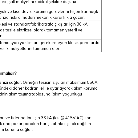
tırır, şalt maliyetini radikal şekilde düşürür.
 yük ve kısa devre koruma görevlerini hiçbir karmaşık
arıza riski olmadan mekanik kararlılıkla çözer.
esi ve standart fabrika trafo çıkışları için 36 kA
sitesi elektriksel olarak tamamen yeterli ve
r.
tomasyon yazılımları gerektirmeyen klasik panolarda
ellik maliyetlerini tamamen eler.
nmalıdır?
ilmenizi sağlar. Örneğin tesisiniz şu an maksimum 550A
ündeki döner kadranı el ile ayarlayarak akım koruma
itinin akım taşıma tablosuna (akım yoğunluğu
 ve fider hatları için 36 kA (
Icu @ 415V AC
) son
k ana pazar panoları hariç; fabrika içi tali dağıtım
am koruma sağlar.