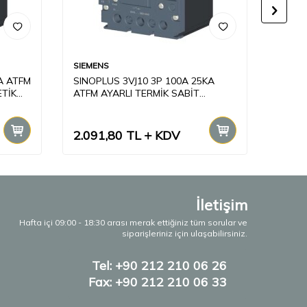
SIEMENS
SIEME
A ATFM
SINOPLUS 3VJ10 3P 100A 25KA
SINOP
ETİK
ATFM AYARLI TERMİK SABİT
ATFM 
MANYETİK AÇMA ÜNİTELİ
MANYE
2.091,80
TL
KDV
3.08
İletişim
Hafta içi 09:00 - 18:30 arası merak ettiğiniz tüm sorular ve
siparişleriniz için ulaşabilirsiniz.
Tel: +90 212 210 06 26
Fax: +90 212 210 06 33