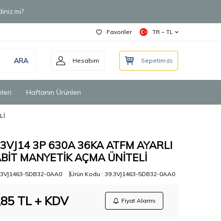
iniz mi?
Favoriler
TR − TL
ARA
Hesabım
Sepetim
(
0
)
leri
Haftanın Ürünleri
Lİ
3VJ14 3P 630A 36KA ATFM AYARLI
BİT MANYETİK AÇMA ÜNİTELİ
3VJ1463-5DB32-0AA0
Ürün Kodu :
39.3VJ1463-5DB32-0AA0
,85
TL + KDV
Fiyat Alarmı