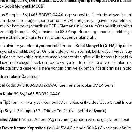
ns Sinoplus 3VJ1463‑5DB32‑0AA0 Endüstriyel Tip Kompakt Devre Kesici (63
k - Sabit Manyetik MCCB)
s Sinoplus 3VJ1463‑5DB32‑0AA0, ağır sanayi tesislerinde, alışveriş merke
erinde ve ana dağıtım panolarında (ADP) enerji akışını güvenle yönetmek 
ik bir kompakt şalterdir (MCCB). Siemens’in küresel mühendislik standartla
ze ettiği Sinoplus 3VJ serisinin bu 630 Amperlik omurga modeli, elektrik ş
evre akımlarına karşı tesisinizi tam güvence altına alır.
ın kalbinde yer alan
Ayarlanabilir Termik – Sabit Manyetik (ATFM)
trip ünit
yonel esneklik sağlar. Ön panelde yer alan termik kalibrasyon vidası sayes
i güce ve hat kablolarının taşıma kapasitesine göre el ile hassas bir şekild
t üzerinde oluşabilecek ani faz-faz veya faz-toprak kısa devre akımlarını
nde
başarıyla keserek sistem yangınlarını ve ekipman hasarlarını kesin ola
kan Teknik Özellikler
el Kodu:
3VJ1463‑5DB32‑0AA0 (Siemens Sinoplus 3VJ14 Serisi)
n Kodu:
39.3VJ1463‑5DB32‑0AA0
 Tipi:
Termik - Manyetik Kompakt Devre Kesici (Molded Case Circuit Brea
up Sayısı:
3 Kutuplu (3P - Trifaze Endüstriyel Şebeke Uyumlu)
inal Akım (In):
630 Amper (Ağır hizmet güç fideri ve ana giriş kapasitesi)
a Devre Kesme Kapasitesi (Icu):
415V AC altında 36 kA (Yüksek ark sönüm