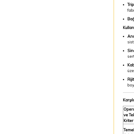
Trip
fab
Bağ
Kullan
Ana
sis
Sin
ser
Kab
üze
Rij
boy
Karşı
Oper
ve Te
Kriter
Temel