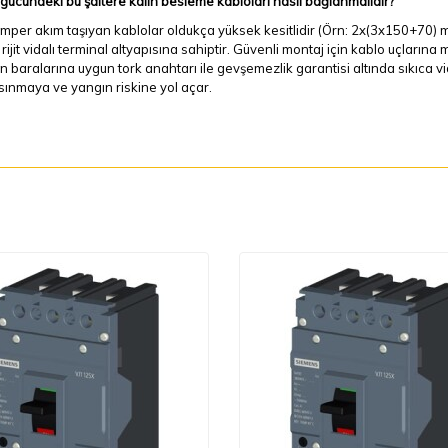
ücündeki bu şaltere kalın besleme kabloları nasıl bağlanmalıdır?
per akım taşıyan kablolar oldukça yüksek kesitlidir (Örn:
2x(3x150+70) 
 rijit vidalı terminal altyapısına sahiptir. Güvenli montaj için kablo uçların
in baralarına uygun tork anahtarı ile gevşemezlik garantisi altında sıkıca 
ısınmaya ve yangın riskine yol açar.