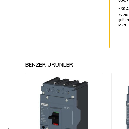
630A g
630 Am
yapısı
şalter
lokal 
BENZER ÜRÜNLER
%
64