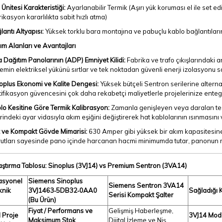
 Ünitesi Karakteristiği:
Ayarlanabilir Termik (Aşırı yük koruması el ile set ed
rikasyon kararlılıkta sabit hızlı atma)
lantı Altyapısı:
Yüksek torklu bara montajına ve pabuçlu kablo bağlantıların
ım Alanları ve Avantajları
 Dağıtım Panolarının (ADP) Emniyet Kilidi:
Fabrika ve trafo çıkışlarındaki 
temin elektriksel yükünü sırtlar ve tek noktadan güvenli enerji izolasyonu s
oplus Ekonomi ve Kalite Dengesi:
Yüksek bütçeli Sentron serilerine alternat
tifikasyon güvencesini çok daha rekabetçi maliyetlerle projelerinize enteg
lo Kesitine Göre Termik Kalibrasyon:
Zamanla genişleyen veya daralan tesi
rindeki ayar vidasıyla akım eşiğini değiştirerek hat kablolarının ısınmasını
it ve Kompakt Gövde Mimarisi:
630 Amper gibi yüksek bir akım kapasitesin
utları sayesinde pano içinde harcanan hacmi minimumda tutar, panonun mek
laştırma Tablosu: Sinoplus (3VJ14) vs Premium Sentron (3VA14)
asyonel
Siemens Sinoplus
Siemens Sentron 3VA14
knik
3VJ1463‑5DB32‑0AA0
Sağladığı K
Serisi Kompakt Şalter
(Bu Ürün)
Fiyat / Performans ve
Gelişmiş Haberleşme,
 Proje
3VJ14 Mode
Maksimum Stok
Dijital İzleme ve Niş