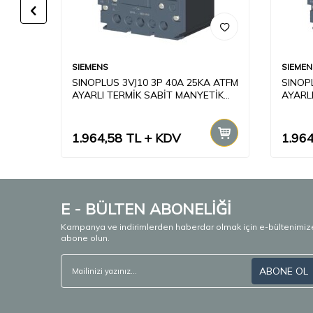
SIEMENS
SIEMEN
0MA
SINOPLUS 3VJ10 3P 40A 25KA ATFM
SINOP
AYARLI TERMİK SABİT MANYETİK
AYARL
AÇMA ÜNİTELİ
AÇMA 
1.964,58
TL
KDV
1.964
E - BÜLTEN ABONELİĞİ
Kampanya ve indirimlerden haberdar olmak için e-bültenimiz
abone olun.
ABONE OL