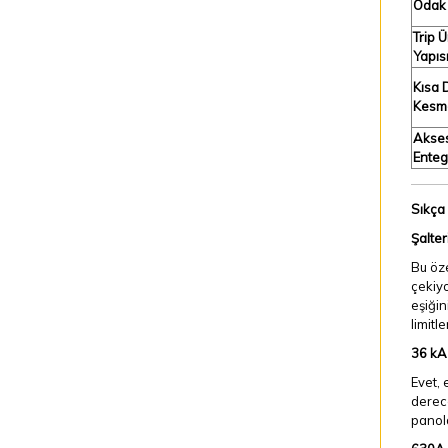
Odak 
Trip Ü
Yapıs
Kısa 
Kesme
Akse
Enteg
Sıkça
Şalter
Bu öze
çekiy
eşiğin
limitl
36 kA 
Evet, 
derece
panol