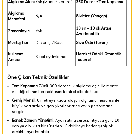
Algılama Alanı
Yok (Manuel kontrol)
360 Derece Tam Kapsama
Algılama
N/A
8 Metre (Yarıçap)
Mesafesi
10 sn – 10 dk Arası
Zamanlayıcı
Yok
Ayarlanabilir
Montaj Tipi
Duvar İçi / Kasalı
Sıva Üstü (Tavan)
Kullanım
Hareket Odaklı Otomatik
Sabit aydınlatma
Amacı
Tasarruf
Öne Çıkan Teknik Özellikler
Tam Kapsama Gücü
: 360 derecelik algılama açısı ile monte
edildiği alanın her noktasını kontrol altında tutar.
Geniş Menzil
: 8 metreye kadar ulaşan algılama mesafesi ile
büyük odalarda ve geniş koridorlarda etkin performans
sergiler.
Esnek Zaman Yönetimi
: Aydınlatma süresi, ihtiyaca göre 10
saniye gibi kısa bir süreden 10 dakikaya kadar geniş bir
aralıkta ayarlanabilir.