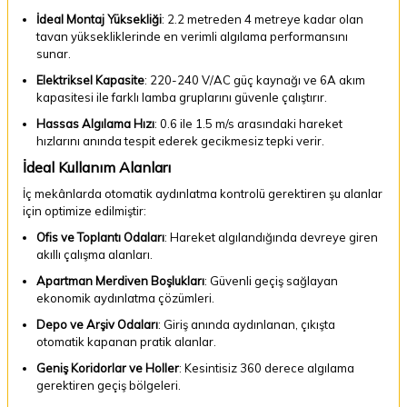
İdeal Montaj Yüksekliği
: 2.2 metreden 4 metreye kadar olan
tavan yüksekliklerinde en verimli algılama performansını
sunar.
Elektriksel Kapasite
: 220-240 V/AC güç kaynağı ve 6A akım
kapasitesi ile farklı lamba gruplarını güvenle çalıştırır.
Hassas Algılama Hızı
: 0.6 ile 1.5 m/s arasındaki hareket
hızlarını anında tespit ederek gecikmesiz tepki verir.
İdeal Kullanım Alanları
İç mekânlarda otomatik aydınlatma kontrolü gerektiren şu alanlar
için optimize edilmiştir:
Ofis ve Toplantı Odaları
: Hareket algılandığında devreye giren
akıllı çalışma alanları.
Apartman Merdiven Boşlukları
: Güvenli geçiş sağlayan
ekonomik aydınlatma çözümleri.
Depo ve Arşiv Odaları
: Giriş anında aydınlanan, çıkışta
otomatik kapanan pratik alanlar.
Geniş Koridorlar ve Holler
: Kesintisiz 360 derece algılama
gerektiren geçiş bölgeleri.