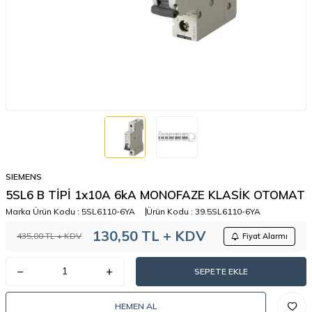
SIEMENS
5SL6 B TİPİ 1x10A 6kA MONOFAZE KLASİK OTOMAT
Marka Ürün Kodu :
5SL6110-6YA
Ürün Kodu :
39.5SL6110-6YA
130,50
TL + KDV
435,00
TL + KDV
Fiyat Alarmı
SEPETE EKLE
HEMEN AL