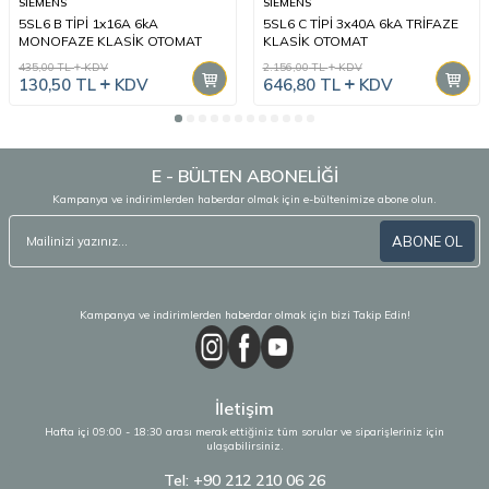
SIEMENS
SIEMENS
5SL6 B TİPİ 1x16A 6kA
5SL6 C TİPİ 3x40A 6kA TRİFAZE
MONOFAZE KLASİK OTOMAT
KLASİK OTOMAT
435,00
TL
KDV
2.156,00
TL
KDV
130,50
TL
KDV
646,80
TL
KDV
E - BÜLTEN ABONELİĞİ
Kampanya ve indirimlerden haberdar olmak için e-bültenimize abone olun.
ABONE OL
Kampanya ve indirimlerden haberdar olmak için bizi Takip Edin!
İletişim
Hafta içi 09:00 - 18:30 arası merak ettiğiniz tüm sorular ve siparişleriniz için
ulaşabilirsiniz.
Tel: +90 212 210 06 26