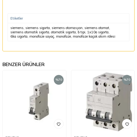
Etiketler
siemens
,
siemens sigorta
,
siemens otomasyon
,
siemens otomat
,
siemens otomatik sigorta
,
otomatik sigorta
,
b tipi
,
1x10a sigorta
,
6ka sigorta
,
monofaze sayaç
,
monofaze
,
monofaze kaçak akım rölesi
BENZER ÜRÜNLER
%
70
%
70