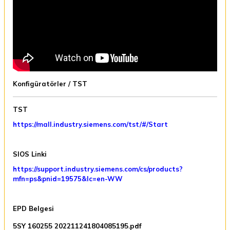
Konfigüratörler / TST
TST
https://mall.industry.siemens.com/tst/#/Start
SIOS Linki
https://support.industry.siemens.com/cs/products?
mfn=ps&pnid=19575&lc=en-WW
EPD Belgesi
5SY 160255 202211241804085195.pdf