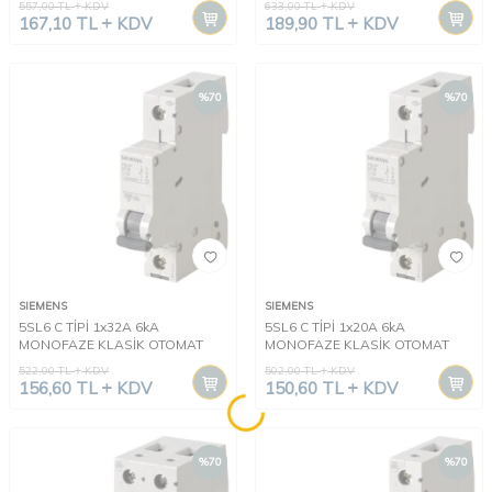
557,00
TL
KDV
633,00
TL
KDV
167,10
TL
KDV
189,90
TL
KDV
%
70
%
70
SIEMENS
SIEMENS
5SL6 C TİPİ 1x32A 6kA
5SL6 C TİPİ 1x20A 6kA
MONOFAZE KLASİK OTOMAT
MONOFAZE KLASİK OTOMAT
522,00
TL
KDV
502,00
TL
KDV
156,60
TL
KDV
150,60
TL
KDV
%
70
%
70