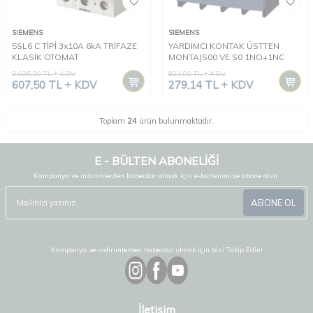
SIEMENS
SIEMENS
5SL6 C TİPİ 3x10A 6kA TRİFAZE
YARDIMCI KONTAK ÜSTTEN
KLASİK OTOMAT
MONTAJS00 VE S0 1NO+1NC
2.025,00
TL
KDV
821,00
TL
KDV
607,50
TL
KDV
279,14
TL
KDV
Toplam
24
ürün bulunmaktadır.
E - BÜLTEN ABONELİĞİ
Kampanya ve indirimlerden haberdar olmak için e-bültenimize abone olun.
ABONE OL
Kampanya ve indirimlerden haberdar olmak için bizi Takip Edin!
İletişim