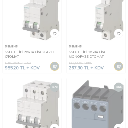
SIEMENS
SIEMENS
5SL6 C TİPİ 2x63A 6kA 2FAZLI
5SL6 C TİPİ 1x50A 6kA
OTOMAT
MONOFAZE OTOMAT
3.184,00
TL
KDV
891,00
TL
KDV
955,20
TL
KDV
267,30
TL
KDV
%
70
%
66