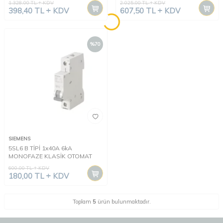
1.328,00
TL
KDV
2.025,00
TL
KDV
398,40
TL
KDV
607,50
TL
KDV
%
70
SIEMENS
5SL6 B TİPİ 1x40A 6kA
MONOFAZE KLASİK OTOMAT
600,00
TL
KDV
180,00
TL
KDV
Toplam
5
ürün bulunmaktadır.