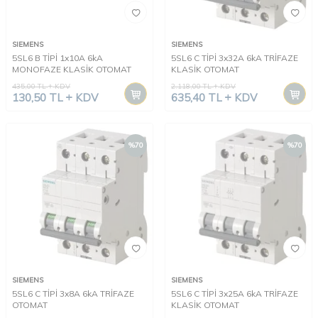
SIEMENS
SIEMENS
5SL6 B TİPİ 1x10A 6kA
5SL6 C TİPİ 3x32A 6kA TRİFAZE
MONOFAZE KLASİK OTOMAT
KLASİK OTOMAT
435,00
TL
KDV
2.118,00
TL
KDV
130,50
TL
KDV
635,40
TL
KDV
%
70
%
70
SIEMENS
SIEMENS
5SL6 C TİPİ 3x8A 6kA TRİFAZE
5SL6 C TİPİ 3x25A 6kA TRİFAZE
OTOMAT
KLASİK OTOMAT