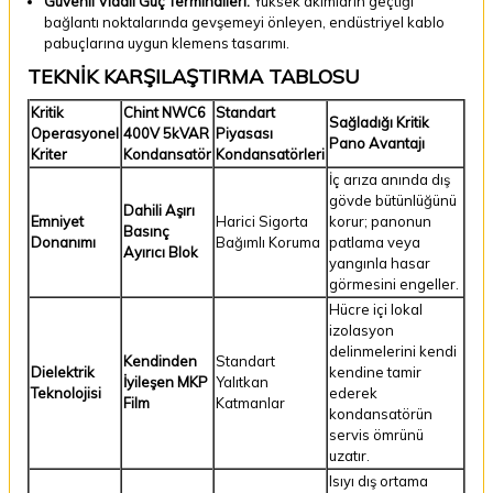
Güvenli Vidalı Güç Terminalleri:
Yüksek akımların geçtiği
bağlantı noktalarında gevşemeyi önleyen, endüstriyel kablo
pabuçlarına uygun klemens tasarımı.
TEKNİK KARŞILAŞTIRMA TABLOSU
Kritik
Chint NWC6
Standart
Sağladığı Kritik
Operasyonel
400V 5kVAR
Piyasası
Pano Avantajı
Kriter
Kondansatör
Kondansatörleri
İç arıza anında dış
gövde bütünlüğünü
Dahili Aşırı
Emniyet
Harici Sigorta
korur; panonun
Basınç
Donanımı
Bağımlı Koruma
patlama veya
Ayırıcı Blok
yangınla hasar
görmesini engeller.
Hücre içi lokal
izolasyon
delinmelerini kendi
Kendinden
Standart
Dielektrik
kendine tamir
İyileşen MKP
Yalıtkan
Teknolojisi
ederek
Film
Katmanlar
kondansatörün
servis ömrünü
uzatır.
Isıyı dış ortama