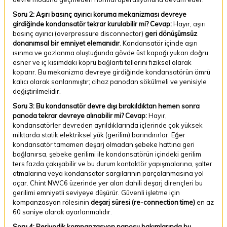
Soru 2: Aşırı basınç ayırıcı koruma mekanizması devreye
girdiğinde kondansatör tekrar kurulabilir mi?
Cevap:
Hayır, aşırı
basınç ayırıcı (overpressure disconnector)
geri dönüşümsüz
donanımsal bir emniyet elemanıdır
. Kondansatör içinde aşırı
ısınma ve gazlanma oluştuğunda gövde üst kapağı yukarı doğru
esner ve iç kısımdaki köprü bağlantı tellerini fiziksel olarak
koparır. Bu mekanizma devreye girdiğinde kondansatörün ömrü
kalıcı olarak sonlanmıştır; cihaz panodan sökülmeli ve yenisiyle
değiştirilmelidir.
Soru 3: Bu kondansatör devre dışı bırakıldıktan hemen sonra
panoda tekrar devreye alınabilir mi?
Cevap:
Hayır,
kondansatörler devreden ayrıldıklarında içlerinde çok yüksek
miktarda statik elektriksel yük (gerilim) barındırırlar. Eğer
kondansatör tamamen deşarj olmadan şebeke hattına geri
bağlanırsa, şebeke gerilimi ile kondansatörün içindeki gerilim
ters fazda çakışabilir ve bu durum kontaktör yapışmalarına, şalter
atmalarına veya kondansatör sargılarının parçalanmasına yol
açar. Chint NWC6 üzerinde yer alan dahili deşarj dirençleri bu
gerilimi emniyetli seviyeye düşürür. Güvenli işletme için
kompanzasyon rölesinin
deşarj süresi (re-connection time)
en az
60 saniye olarak ayarlanmalıdır.
Soru 4: Periyodik kompanzasyon panosu bakımlarında bu