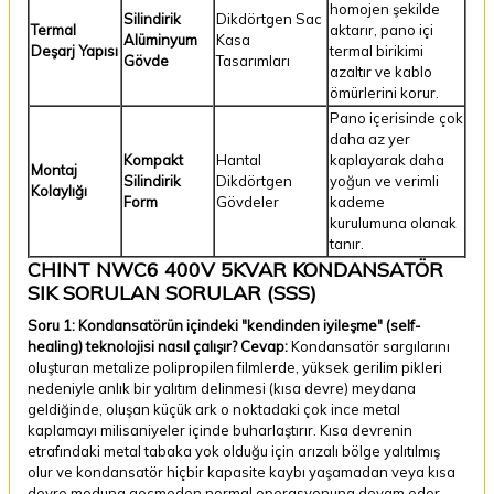
homojen şekilde
Silindirik
Dikdörtgen Sac
Termal
aktarır, pano içi
Alüminyum
Kasa
Deşarj Yapısı
termal birikimi
Gövde
Tasarımları
azaltır ve kablo
ömürlerini korur.
Pano içerisinde çok
daha az yer
Kompakt
Hantal
kaplayarak daha
Montaj
Silindirik
Dikdörtgen
yoğun ve verimli
Kolaylığı
Form
Gövdeler
kademe
kurulumuna olanak
tanır.
CHINT NWC6 400V 5KVAR KONDANSATÖR
SIK SORULAN SORULAR (SSS)
Soru 1: Kondansatörün içindeki "kendinden iyileşme" (self-
healing) teknolojisi nasıl çalışır?
Cevap:
Kondansatör sargılarını
oluşturan metalize polipropilen filmlerde, yüksek gerilim pikleri
nedeniyle anlık bir yalıtım delinmesi (kısa devre) meydana
geldiğinde, oluşan küçük ark o noktadaki çok ince metal
kaplamayı milisaniyeler içinde buharlaştırır. Kısa devrenin
etrafındaki metal tabaka yok olduğu için arızalı bölge yalıtılmış
olur ve kondansatör hiçbir kapasite kaybı yaşamadan veya kısa
devre moduna geçmeden normal operasyonuna devam eder.