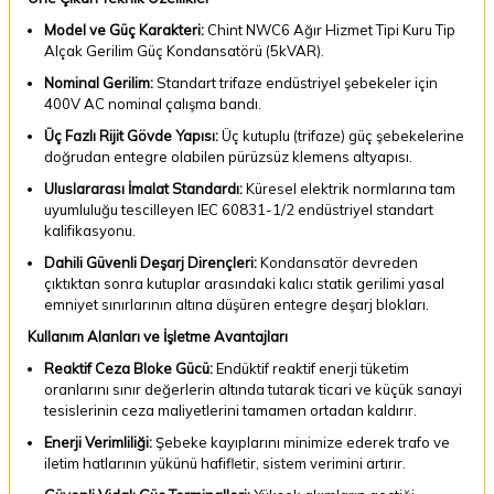
Model ve Güç Karakteri:
Chint NWC6 Ağır Hizmet Tipi Kuru Tip
Alçak Gerilim Güç Kondansatörü (5kVAR).
Nominal Gerilim:
Standart trifaze endüstriyel şebekeler için
400V AC nominal çalışma bandı.
Üç Fazlı Rijit Gövde Yapısı:
Üç kutuplu (trifaze) güç şebekelerine
doğrudan entegre olabilen pürüzsüz klemens altyapısı.
Uluslararası İmalat Standardı:
Küresel elektrik normlarına tam
uyumluluğu tescilleyen IEC 60831-1/2 endüstriyel standart
kalifikasyonu.
Dahili Güvenli Deşarj Dirençleri:
Kondansatör devreden
çıktıktan sonra kutuplar arasındaki kalıcı statik gerilimi yasal
emniyet sınırlarının altına düşüren entegre deşarj blokları.
Kullanım Alanları ve İşletme Avantajları
Reaktif Ceza Bloke Gücü:
Endüktif reaktif enerji tüketim
oranlarını sınır değerlerin altında tutarak ticari ve küçük sanayi
tesislerinin ceza maliyetlerini tamamen ortadan kaldırır.
Enerji Verimliliği:
Şebeke kayıplarını minimize ederek trafo ve
iletim hatlarının yükünü hafifletir, sistem verimini artırır.