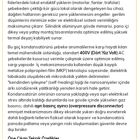
fiderlerdeki lokal endüktif yüklerin (motorlar, fanlar, trafolar)
şebekeden çektiği kör gücü lokal olarak dengeleyen bu cihaz,
dağıtım hatlarının gereksiz yere yüklenmesini engeller, gerilim
düşümlerini minimize eder ve elektriksel sistem verimliliğini
maksimuma çıkarır. Silindirik alüminyum gövde mimarisi, pano içi
dikey veya yatay montaj tasarımlarında optimize edilmiş yüksek
termal deşarj kabiliyeti sunar.
Bu güç kondansatörünü şebeke anomalilerine karşı hayati kılan
temel mühendislik üstünlüğü, standart
400V (Dört Yüz Volt)
AC
şebekelerde kusursuz verimle çalışmak üzere optimize edilmiş
sargı yapısıdır. İç mekanizmasında kullanılan düşük kayıplı,
metalize polipropilen film (MKP) teknolojisi sayesinde, dielektrik
tabakada oluşabilecek mikroskobik yalıtım delinmeleri
"kendinden iyileşme" (self-healing) lojiği ile nanosaniyeler içinde
arkı söndürerek yalıtkanlığı yeniden kararlı hale getirir.
Kondansatörün ömrünün sonuna yaklaştığı veya aşırı elektriksel
stres altında kaldığı durumlarda ise gövde içinde yükselen gaz
basıncı, dahili
aşırı basınç ayırıcı (overpressure disconnector)
emniyet mekanizmasını dikey eksende yukarı doğru esneterek
dahili bağlantı tellerini fiziksel olarak koparır ve kondansatörü
panoda patlama veya yangın riski oluşturmadan güvenle devre
dışı bırakır.
Öne Çıkan Teknik Özellikler