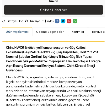
Tükendi
Gelince Haber Ver
Listeye Ekle
Tavsiye Et
Paylaş
Ürün Açıklaması
Ödeme Seçenekleri
Yorumlar
Tavsiye Et
Chint NWC6 Endüstriyel Kompanzasyon ve Güç Kalitesi
Ekosistemi (Beş kVAR Reaktif Güç Çıkış Kapasitesi, Dört Yüz Volt
Nominal Şebeke Gerilimi, Üç Kutuplu Trifaze Güç Blok Yapısı,
Kendinden İyileşen Metalize Polipropilen Film Teknolojisi, Entegre
Aşırı Basınç Donanımsal Emniyet Sistemi, Chint Küresel Enerji
Güvencesi)
Chint NWC6 alçak gerilim üç kutuplu güç kondansatörü; küçük
ölçekli sanayi tesislerindeki merkezi kompanzasyon
panolarında, kademeli reaktif güç bankalarında, motor kontrol
merkezlerinde, otomasyon altyapılarında ve ticari binaların enerji
dağıtım merkezlerinde, şebekenin güç katsayısını (
$cosphi$
)
düzelterek reaktif enerji cezalarının önüne geçmek üzere
geliştirilmiş premium bir güç kalitesi bileşenidir. Endüstriyel