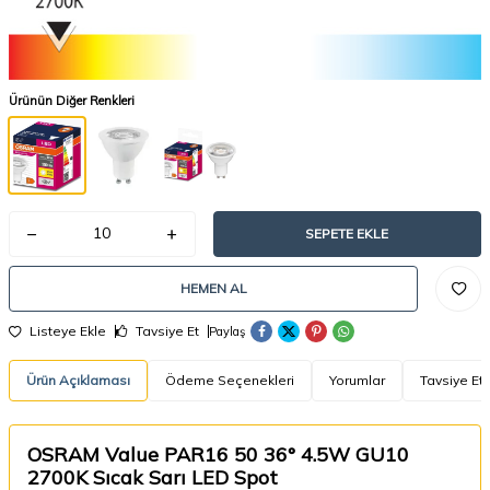
Ürünün Diğer Renkleri
SEPETE EKLE
HEMEN AL
Listeye Ekle
Tavsiye Et
Paylaş
Ürün Açıklaması
Ödeme Seçenekleri
Yorumlar
Tavsiye Et
OSRAM Value PAR16 50 36° 4.5W GU10
2700K Sıcak Sarı LED Spot