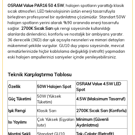
OSRAM Value PAR16 50 4.5W
, halojen spotların yarattığı klasik
sıcak atmosferi, LED teknolojisinin üstün enerji tasarrufuyla
birleştiren profesyonel bir aydınlatma çözümüdür. Standart 50W
halojen spotların yerini alarak %90 oranında enerji tasarrufu
sağlar.
2700K Sıcak Sarı
ışık rengi sayesinde kullanıldığı
alanlarda dinlendirici, konforlu ve nostaljik bir ambiyans yaratır.
36 derecelik (36D) dar ışık açısıyla nesneleri ve mimari detayları
mükemmel şekilde vurgular. GU10 duy yapısı sayesinde, mevcut
armatürlerinizde hiçbir kablolama değişikliği (retrofit) yapmadan
eski halojen ampullerinizi saniyeler içinde yenileyebilirsiniz.
Teknik Karşılaştırma Tablosu
OSRAM Value 4.5W LED
Özellik
50W Halojen Spot
Spot
50W (Yüksek
Güç Tüketimi
4.5W (Maksimum Tasarruf)
Tüketim)
Işık Rengi
Klasik Sarı
2700K Sıcak Sarı (Konforlu)
Çok Yüksek (Eşyaları
Minimum (Güvenli
Isı Yayılımı
Isıtır)
Aydınlatma)
Montaj Şekli
Standart GU10
Tak-Çalıştır (Retrofit)