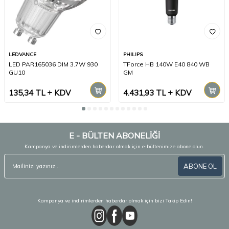
LEDVANCE
PHILIPS
LED PAR165036 DIM 3.7W 930
TForce HB 140W E40 840 WB
GU10
GM
135,34
TL
KDV
4.431,93
TL
KDV
E - BÜLTEN ABONELİĞİ
Kampanya ve indirimlerden haberdar olmak için e-bültenimize abone olun.
ABONE OL
Kampanya ve indirimlerden haberdar olmak için bizi Takip Edin!