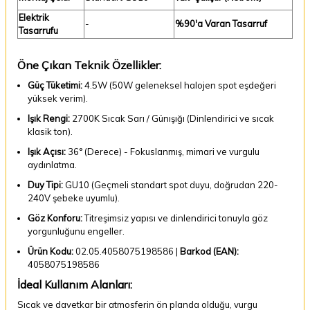
Elektrik
-
%90'a Varan Tasarruf
Tasarrufu
Öne Çıkan Teknik Özellikler:
Güç Tüketimi:
4.5W (50W geleneksel halojen spot eşdeğeri
yüksek verim).
Işık Rengi:
2700K Sıcak Sarı / Günışığı (Dinlendirici ve sıcak
klasik ton).
Işık Açısı:
36° (Derece) - Fokuslanmış, mimari ve vurgulu
aydınlatma.
Duy Tipi:
GU10 (Geçmeli standart spot duyu, doğrudan 220-
240V şebeke uyumlu).
Göz Konforu:
Titreşimsiz yapısı ve dinlendirici tonuyla göz
yorgunluğunu engeller.
Ürün Kodu:
02.05.4058075198586 |
Barkod (EAN):
4058075198586
İdeal Kullanım Alanları:
Sıcak ve davetkar bir atmosferin ön planda olduğu, vurgu