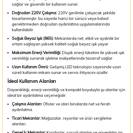
sağlar ve güvenilir bir kullanım sunar.
Doğrudan 220V Çalışma:
220V gerilimle çalışacak şekilde
tasarlanmıştır; bu sayede harici bir sürücü veya balast
gerektirmeden doğrudan aydınlatma uygulamalarında
kullanılabilir.
Soğuk Beyaz Işık (865):
Mekanlarda net, etkili ve aydınlık bir
ortam sağlayan yüksek kaliteli soğuk beyaz ışık yayar.
Maksimum Enerji Verimliliği:
Düşük enerji tüketimi ile yüksek ışık
verimliliği sunarak işletme maliyetlerinde tasarruf sağlar.
Uzun Kullanım Ömrü:
Gelişmiş LED teknolojisi sayesinde uzun
süreli kullanım imkanı sunar ve servis ihtiyacını azaltır.
İdeal Kullanım Alanları
Dayanıklılığı, enerji verimliliği ve kompakt boyutuyla şu alanlar için
ideal bir aydınlatma seçeneğidir:
Çalışma Alanları:
Ofisler ve idari binalarda net ve ferah
aydınlatma.
Ticari Mekanlar:
Mağazalar, reyonlar ve ürün sergileme
alanları.
Genel İç Mekanlar:
Koridorlar, sosyal alanlar ve güvenliğin ön