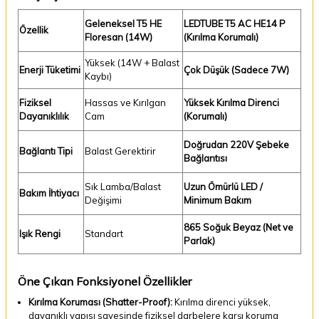
Geleneksel T5 HE
LEDTUBE T5 AC HE14 P
Özellik
Floresan (14W)
(Kırılma Korumalı)
Yüksek (14W + Balast
Enerji Tüketimi
Çok Düşük (Sadece 7W)
Kaybı)
Fiziksel
Hassas ve Kırılgan
Yüksek Kırılma Direnci
Dayanıklılık
Cam
(Korumalı)
Doğrudan 220V Şebeke
Bağlantı Tipi
Balast Gerektirir
Bağlantısı
Sık Lamba/Balast
Uzun Ömürlü LED /
Bakım İhtiyacı
Değişimi
Minimum Bakım
865 Soğuk Beyaz (Net ve
Işık Rengi
Standart
Parlak)
Öne Çıkan Fonksiyonel Özellikler
Kırılma Koruması (Shatter-Proof):
Kırılma direnci yüksek,
dayanıklı yapısı sayesinde fiziksel darbelere karşı koruma