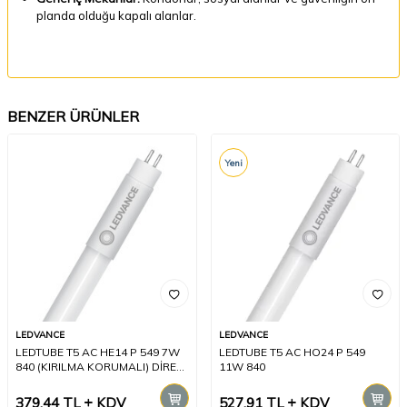
planda olduğu kapalı alanlar.
BENZER ÜRÜNLER
Yeni
LEDVANCE
LEDVANCE
LEDTUBE T5 AC HE14 P 549 7W
LEDTUBE T5 AC HO24 P 549
840 (KIRILMA KORUMALI) DİREK
11W 840
220V AMPUL
379,44
TL
KDV
527,91
TL
KDV