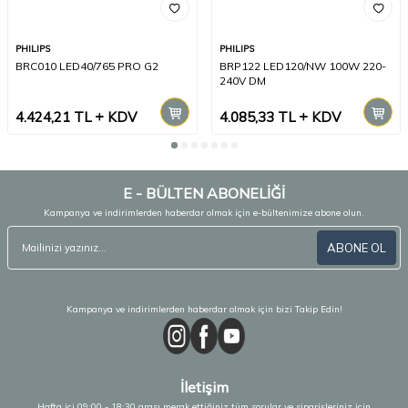
PHILIPS
PHILIPS
BRC010 LED40/765 PRO G2
BRP122 LED120/NW 100W 220-
240V DM
4.424,21
TL
KDV
4.085,33
TL
KDV
E - BÜLTEN ABONELİĞİ
Kampanya ve indirimlerden haberdar olmak için e-bültenimize abone olun.
ABONE OL
Kampanya ve indirimlerden haberdar olmak için bizi Takip Edin!
İletişim
Hafta içi 09:00 - 18:30 arası merak ettiğiniz tüm sorular ve siparişleriniz için