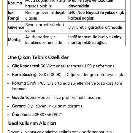
Hava koşullarına karşı
IP65 ile suya ve toza tam
Koruma
hassas olabilir.
dayanıklıdır.
Işık
Renk geriverimi düşük
840 (Nötr Beyaz) ile yüksek ışık
Rengi
olabilir.
kalitesi sağlar.
Sınırlı garanti süreleri
Güvence
3 yıl üretici garantisi altındadır.
sunar.
Ağırlık nedeniyle
Hafif tasarımı ile hızlı ve kolay
Montaj
kurulumu zahmetlidir.
montaj imkânı sağlar.
Öne Çıkan Teknik Özellikler
Güç Kapasitesi
: 50 Watt enerji tasarruflu LED performansı.
Renk Sıcaklığı
: 840 (4000K) – Doğal ve dengeli nötr beyaz ışık.
Koruma Sınıfı
: IP65 (Dış ortamda su jetlerine ve toza karşı tam
koruma).
Gövde Yapısı
: Modern, ince profil ve hafif tasarım.
Garanti
: 3 yıl güvenilir kullanım garantisi.
Ürün Kodu
: 4058075678071.
İdeal Kullanım Alanları
Dayanıklı yapısı ve optimize edilmiş optik performansı ile şu