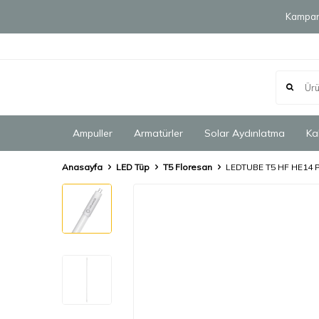
Kampany
Ampuller
Armatürler
Solar Aydınlatma
Ka
Anasayfa
LED Tüp
T5 Floresan
LEDTUBE T5 HF HE14 