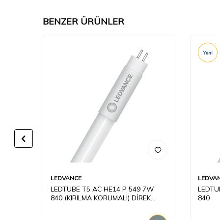
BENZER ÜRÜNLER
Yeni
LEDVANCE
LEDVA
7W 840
LEDTUBE T5 AC HE14 P 549 7W
LEDTU
840 (KIRILMA KORUMALI) DİREK
840
220V AMPUL