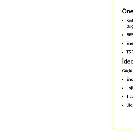
Öne
Kır
dağ
865
Ener
T5 
İdea
Güçlü 
End
Loj
Tic
Ula