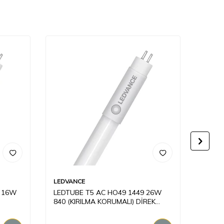
LEDVANCE
LEDVA
9 16W
LEDTUBE T5 AC HO49 1449 26W
LEDTU
840 (KIRILMA KORUMALI) DİREK
840 (
220V AMPUL
220V