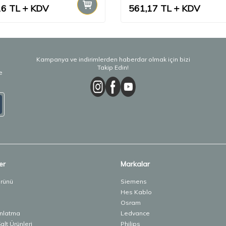
16
TL
KDV
561,17
TL
KDV
Kampanya ve indirimlerden haberdar olmak için bizi
Takip Edin!
e
er
Markalar
Ürünü
Siemens
Hes Kablo
Osram
ınlatma
Ledvance
lt Ürünleri
Philips