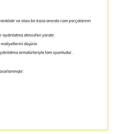
yanıklıdır ve olası bir kaza anında cam parçalarının
r aydınlatma atmosferi yaratır.
 maliyetlerini düşürür.
 aydınlatma armatürleriyle tam uyumludur.
asarlanmıştır: