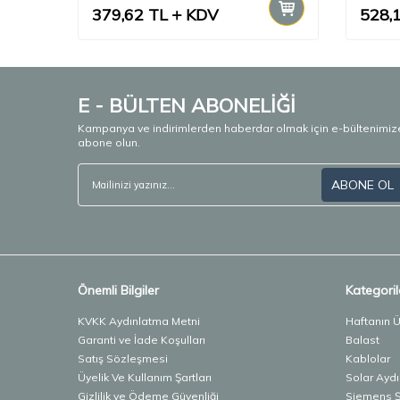
379,62
TL
KDV
528,
E - BÜLTEN ABONELİĞİ
Kampanya ve indirimlerden haberdar olmak için e-bültenimiz
abone olun.
ABONE OL
Önemli Bilgiler
Kategoril
KVKK Aydınlatma Metni
Haftanın 
Garanti ve İade Koşulları
Balast
Satış Sözleşmesi
Kablolar
Üyelik Ve Kullanım Şartları
Solar Ayd
Gizlilik ve Ödeme Güvenliği
Siemens Şa