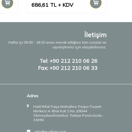
686,61
TL
KDV
726,
İletişim
Hafta içi 09:00 - 18:30 arası merak ettiğiniz tüm sorular ve
siparişleriniz için ulaşabilirsiniz.
Tel: +90 212 210 06 26
Fax: +90 212 210 06 33
Adres
Halil Rıfat Paşa Mahallesi Perpa Ticaret
Merkezi A-Blok Kat:1 No:1/9044
Okmeydanı/İstanbul, Türkiye Posta kodu :
34384
info@e-alkan.com