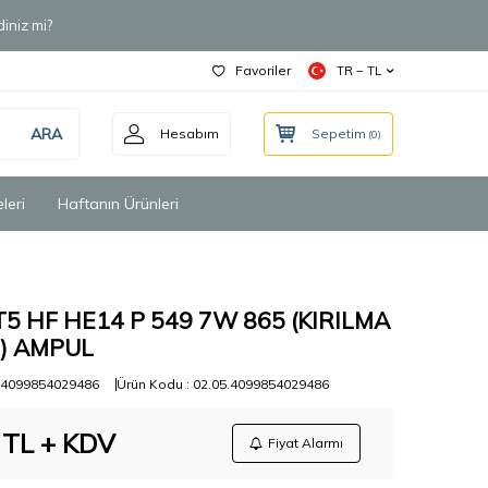
iniz mi?
Favoriler
TR − TL
ARA
Hesabım
Sepetim
(
0
)
leri
Haftanın Ürünleri
5 HF HE14 P 549 7W 865 (KIRILMA
) AMPUL
4099854029486
Ürün Kodu :
02.05.4099854029486
TL + KDV
Fiyat Alarmı