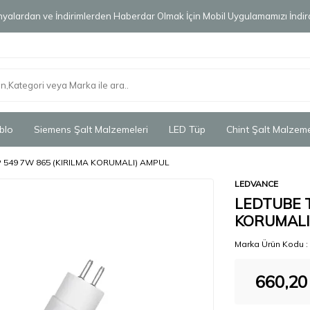
alardan ve İndirimlerden Haberdar Olmak İçin Mobil Uygulamamızı İndird
blo
Siemens Şalt Malzemeleri
LED Tüp
Chint Şalt Malzeme
P 549 7W 865 (KIRILMA KORUMALI) AMPUL
LEDVANCE
LEDTUBE T
KORUMALI
Marka Ürün Kodu :
660,20