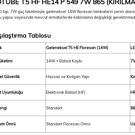
TUBE T5 HF HE14 P 549 7W 865 (KIRIL
 tüp, 7W güç tüketimiyle geleneksel 14W floresan lambaların yerini alarak
 yapısı sayesinde mevcut armatürlerde kablolama değişikliği gerektirmede
şılaştırma Tablosu
k
Geleneksel T5 HE Floresan (14W)
LE
üketimi
14W + Balast Kaybı
7W
sel Güvenlik
Hassas ve Kırılgan Yapı
Kı
t Uyumluluğu
Elektronik Balast (HF)
HF
engi
Standart
86
nım Ömrü
Standart Floresan Ömrü
Uz