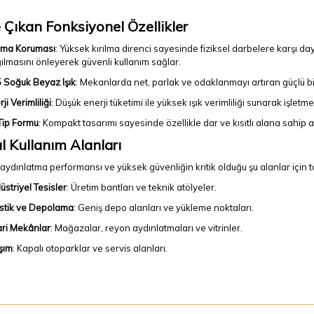
 Çıkan Fonksiyonel Özellikler
ılma Koruması
: Yüksek kırılma direnci sayesinde fiziksel darbelere karşı da
ılmasını önleyerek güvenli kullanım sağlar.
 Soğuk Beyaz Işık
: Mekanlarda net, parlak ve odaklanmayı artıran güçlü bi
ji Verimliliği
: Düşük enerji tüketimi ile yüksek ışık verimliliği sunarak işletme
Tip Formu
: Kompakt tasarımı sayesinde özellikle dar ve kısıtlı alana sahip
l Kullanım Alanları
aydınlatma performansı ve yüksek güvenliğin kritik olduğu şu alanlar için t
üstriyel Tesisler
: Üretim bantları ve teknik atölyeler.
istik ve Depolama
: Geniş depo alanları ve yükleme noktaları.
ari Mekânlar
: Mağazalar, reyon aydınlatmaları ve vitrinler.
şım
: Kapalı otoparklar ve servis alanları.