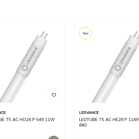
Yeni
NCE
LEDVANCE
BE T5 AC HO24 P 549 11W
LEDTUBE T5 AC HE28 P 114
840