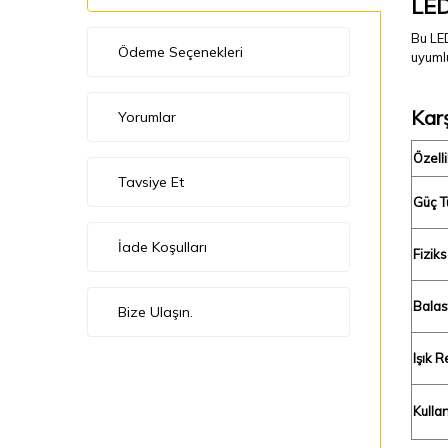
LED
Bu LED
Ödeme Seçenekleri
uyumlu
Kar
Yorumlar
Özelli
Tavsiye Et
Güç T
İade Koşulları
Fizik
Balas
Bize Ulaşın.
Işık R
Kulla