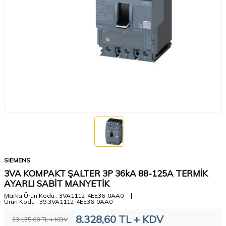
SIEMENS
3VA KOMPAKT ŞALTER 3P 36kA 88-125A TERMİK
AYARLI SABİT MANYETİK
Marka Ürün Kodu :
3VA1112-4EE36-0AA0
Ürün Kodu :
39.3VA1112-4EE36-0AA0
8.328,60
TL + KDV
23.135,00
TL + KDV