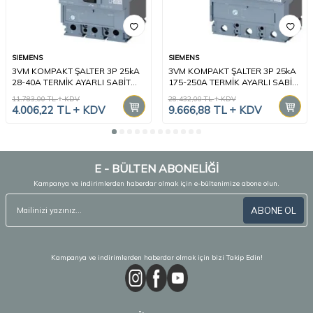
SIEMENS
SIEMENS
3VM KOMPAKT ŞALTER 3P 25kA
3VM KOMPAKT ŞALTER 3P 25kA
28-40A TERMİK AYARLI SABİT
175-250A TERMİK AYARLI SABİT
MANYETİK
MANYETİK
11.783,00
TL
KDV
28.432,00
TL
KDV
4.006,22
TL
KDV
9.666,88
TL
KDV
E - BÜLTEN ABONELİĞİ
Kampanya ve indirimlerden haberdar olmak için e-bültenimize abone olun.
ABONE OL
Kampanya ve indirimlerden haberdar olmak için bizi Takip Edin!