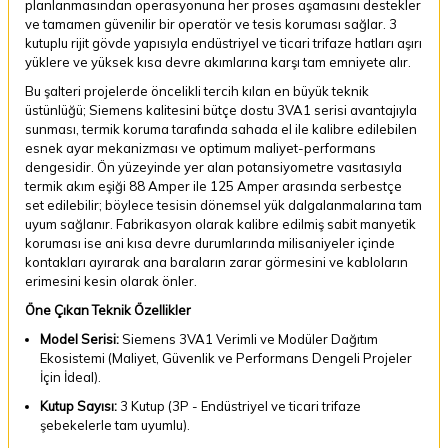
planlanmasından operasyonuna her proses aşamasını destekler
ve tamamen güvenilir bir operatör ve tesis koruması sağlar. 3
kutuplu rijit gövde yapısıyla endüstriyel ve ticari trifaze hatları aşırı
yüklere ve yüksek kısa devre akımlarına karşı tam emniyete alır.
Bu şalteri projelerde öncelikli tercih kılan en büyük teknik
üstünlüğü; Siemens kalitesini bütçe dostu 3VA1 serisi avantajıyla
sunması, termik koruma tarafında sahada el ile kalibre edilebilen
esnek ayar mekanizması ve optimum maliyet-performans
dengesidir. Ön yüzeyinde yer alan potansiyometre vasıtasıyla
termik akım eşiği 88 Amper ile 125 Amper arasında serbestçe
set edilebilir; böylece tesisin dönemsel yük dalgalanmalarına tam
uyum sağlanır. Fabrikasyon olarak kalibre edilmiş sabit manyetik
koruması ise ani kısa devre durumlarında milisaniyeler içinde
kontakları ayırarak ana baraların zarar görmesini ve kabloların
erimesini kesin olarak önler.
Öne Çıkan Teknik Özellikler
Model Serisi:
Siemens 3VA1 Verimli ve Modüler Dağıtım
Ekosistemi (Maliyet, Güvenlik ve Performans Dengeli Projeler
İçin İdeal).
Kutup Sayısı:
3 Kutup (3P - Endüstriyel ve ticari trifaze
şebekelerle tam uyumlu).