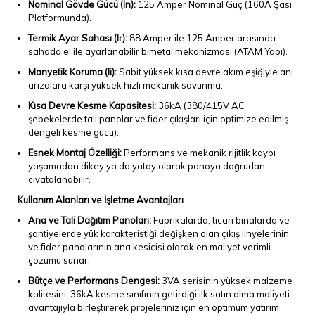
Nominal Gövde Gücü (In):
125 Amper Nominal Güç (160A Şasi
Platformunda).
Termik Ayar Sahası (Ir):
88 Amper ile 125 Amper arasında
sahada el ile ayarlanabilir bimetal mekanizması (ATAM Yapı).
Manyetik Koruma (Ii):
Sabit yüksek kısa devre akım eşiğiyle ani
arızalara karşı yüksek hızlı mekanik savunma.
Kısa Devre Kesme Kapasitesi:
36kA (380/415V AC
şebekelerde tali panolar ve fider çıkışları için optimize edilmiş
dengeli kesme gücü).
Esnek Montaj Özelliği:
Performans ve mekanik rijitlik kaybı
yaşamadan dikey ya da yatay olarak panoya doğrudan
cıvatalanabilir.
Kullanım Alanları ve İşletme Avantajları
Ana ve Tali Dağıtım Panoları:
Fabrikalarda, ticari binalarda ve
şantiyelerde yük karakteristiği değişken olan çıkış linyelerinin
ve fider panolarının ana kesicisi olarak en maliyet verimli
çözümü sunar.
Bütçe ve Performans Dengesi:
3VA serisinin yüksek malzeme
kalitesini, 36kA kesme sınıfının getirdiği ilk satın alma maliyeti
avantajıyla birleştirerek projeleriniz için en optimum yatırım