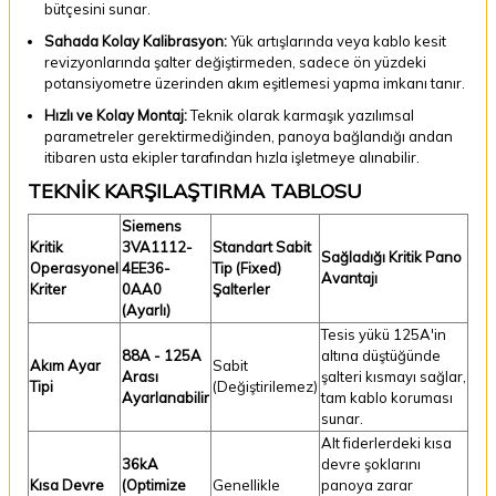
bütçesini sunar.
Sahada Kolay Kalibrasyon:
Yük artışlarında veya kablo kesit
revizyonlarında şalter değiştirmeden, sadece ön yüzdeki
potansiyometre üzerinden akım eşitlemesi yapma imkanı tanır.
Hızlı ve Kolay Montaj:
Teknik olarak karmaşık yazılımsal
parametreler gerektirmediğinden, panoya bağlandığı andan
itibaren usta ekipler tarafından hızla işletmeye alınabilir.
TEKNİK KARŞILAŞTIRMA TABLOSU
Siemens
Kritik
3VA1112-
Standart Sabit
Sağladığı Kritik Pano
Operasyonel
4EE36-
Tip (Fixed)
Avantajı
Kriter
0AA0
Şalterler
(Ayarlı)
Tesis yükü 125A'in
88A - 125A
altına düştüğünde
Akım Ayar
Sabit
Arası
şalteri kısmayı sağlar,
Tipi
(Değiştirilemez)
Ayarlanabilir
tam kablo koruması
sunar.
Alt fiderlerdeki kısa
36kA
devre şoklarını
Kısa Devre
(Optimize
Genellikle
panoya zarar