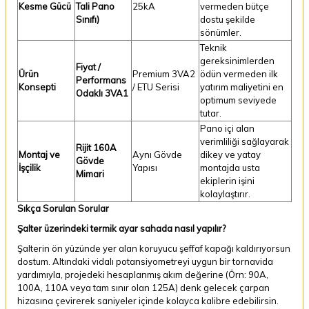
Kesme Gücü
Tali Pano
25kA
vermeden bütçe
Sınıfı)
dostu şekilde
sönümler.
Teknik
gereksinimlerden
Fiyat /
Ürün
Premium 3VA2
ödün vermeden ilk
Performans
Konsepti
/ ETU Serisi
yatırım maliyetini en
Odaklı 3VA1
optimum seviyede
tutar.
Pano içi alan
verimliliği sağlayarak
Rijit 160A
Montaj ve
Aynı Gövde
dikey ve yatay
Gövde
İşçilik
Yapısı
montajda usta
Mimari
ekiplerin işini
kolaylaştırır.
Sıkça Sorulan Sorular
Şalter üzerindeki termik ayar sahada nasıl yapılır?
Şalterin ön yüzünde yer alan koruyucu şeffaf kapağı kaldırıyorsun
dostum. Altındaki vidalı potansiyometreyi uygun bir tornavida
yardımıyla, projedeki hesaplanmış akım değerine (Örn: 90A,
100A, 110A veya tam sınır olan 125A) denk gelecek çarpan
hizasına çevirerek saniyeler içinde kolayca kalibre edebilirsin.