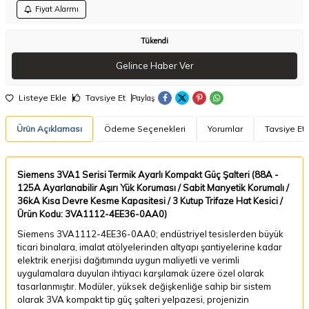
Fiyat Alarmı
Tükendi
Gelince Haber Ver
Listeye Ekle
Tavsiye Et
Paylaş
Ürün Açıklaması
Ödeme Seçenekleri
Yorumlar
Tavsiye Et
Siemens 3VA1 Serisi Termik Ayarlı Kompakt Güç Şalteri (88A -
125A Ayarlanabilir Aşırı Yük Koruması / Sabit Manyetik Korumalı /
36kA Kısa Devre Kesme Kapasitesi / 3 Kutup Trifaze Hat Kesici /
Ürün Kodu: 3VA1112-4EE36-0AA0)
Siemens 3VA1112-4EE36-0AA0; endüstriyel tesislerden büyük
ticari binalara, imalat atölyelerinden altyapı şantiyelerine kadar
elektrik enerjisi dağıtımında uygun maliyetli ve verimli
uygulamalara duyulan ihtiyacı karşılamak üzere özel olarak
tasarlanmıştır. Modüler, yüksek değişkenliğe sahip bir sistem
olarak 3VA kompakt tip güç şalteri yelpazesi, projenizin