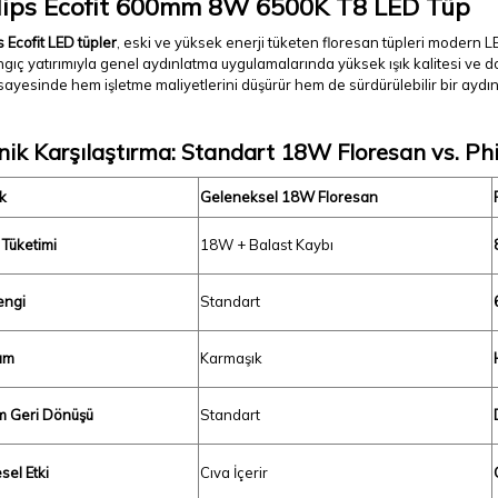
lips Ecofit 600mm 8W 6500K T8 LED Tüp
s Ecofit LED tüpler
, eski ve yüksek enerji tüketen floresan tüpleri modern L
gıç yatırımıyla genel aydınlatma uygulamalarında yüksek ışık kalitesi ve doğ
ayesinde hem işletme maliyetlerini düşürür hem de sürdürülebilir bir aydınl
nik Karşılaştırma: Standart 18W Floresan vs. Ph
k
Geleneksel 18W Floresan
 Tüketimi
18W + Balast Kaybı
engi
Standart
um
Karmaşık
ım Geri Dönüşü
Standart
sel Etki
Cıva İçerir