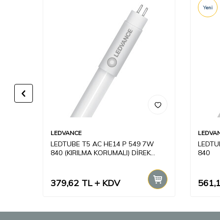
Yeni
LEDVANCE
LEDVA
LED
LEDTUBE T5 AC HE14 P 549 7W
LEDTU
840 (KIRILMA KORUMALI) DİREK
840
220V AMPUL
379,62
TL
KDV
561,