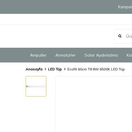
Kampany
Ampuller
Armatürler
Solar Aydınlatma
Ka
Anasayfa
LED Tüp
Ecofit 60cm T8 8W 6500K LED Tüp