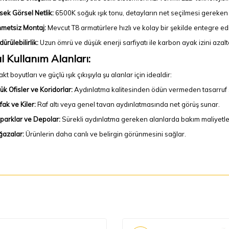
sek Görsel Netlik:
6500K soğuk ışık tonu, detayların net seçilmesi gereken 
metsiz Montaj:
Mevcut T8 armatürlere hızlı ve kolay bir şekilde entegre edil
ürülebilirlik:
Uzun ömrü ve düşük enerji sarfiyatı ile karbon ayak izini azal
l Kullanım Alanları:
t boyutları ve güçlü ışık çıkışıyla şu alanlar için idealdir:
ük Ofisler ve Koridorlar:
Aydınlatma kalitesinden ödün vermeden tasarruf 
fak ve Kiler:
Raf altı veya genel tavan aydınlatmasında net görüş sunar.
parklar ve Depolar:
Sürekli aydınlatma gereken alanlarda bakım maliyetler
azalar:
Ürünlerin daha canlı ve belirgin görünmesini sağlar.