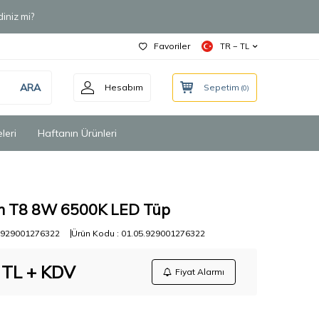
iniz mi?
Favoriler
TR − TL
ARA
Hesabım
Sepetim
(
0
)
leri
Haftanın Ürünleri
cm T8 8W 6500K LED Tüp
929001276322
Ürün Kodu :
01.05.929001276322
TL + KDV
Fiyat Alarmı