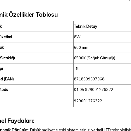
ik Özellikler Tablosu
k
Teknik Detay
üketimi
8W
uk
600 mm
Sıcaklığı
6500K (Soğuk Günışığı)
pi
T8
d (EAN)
8718699697068
Kodu
01.05.929001276322
929001276322
el Faydaları:
nomik Dönüşüm:
Düşük maliyetle eski sistemlerinizi verimli LED teknolojis