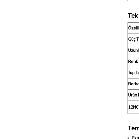
Tekn
Özelli
Güç T
Uzunl
Renk 
Tüp Ti
Barko
Ürün 
12NC
Tem
Eko