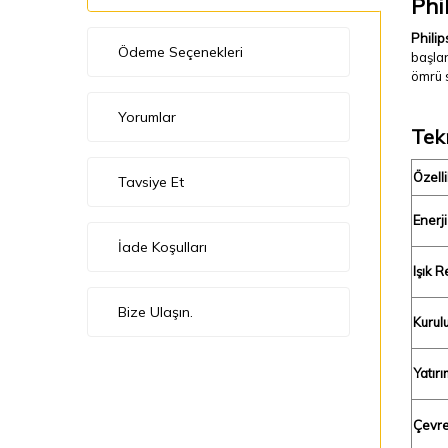
Phi
Philip
Ödeme Seçenekleri
başlan
ömrü s
Yorumlar
Tek
Özelli
Tavsiye Et
Enerji
İade Koşulları
Işık R
Bize Ulaşın.
Kurul
Yatır
Çevre