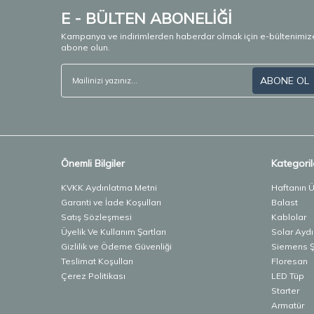
E - BÜLTEN ABONELİĞİ
Kampanya ve indirimlerden haberdar olmak için e-bültenimiz
abone olun.
ABONE OL
Önemli Bilgiler
Kategoril
KVKK Aydınlatma Metni
Haftanın 
Garanti ve İade Koşulları
Balast
Satış Sözleşmesi
Kablolar
Üyelik Ve Kullanım Şartları
Solar Ayd
Gizlilik ve Ödeme Güvenliği
Siemens Şa
Teslimat Koşulları
Floresan
Çerez Politikası
LED Tüp
Starter
Armatür