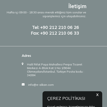
İletişim
Hafta içi 09:00 - 18:30 arası merak ettiğiniz tüm sorular ve
siparişleriniz için ulaşabilirsiniz.
Tel: +90 212 210 06 26
Fax: +90 212 210 06 33
Adres
Halil Rıfat Paşa Mahallesi Perpa Ticaret
Merkezi A-Blok Kat:1 No:1/9044
Okmeydanı/İstanbul, Türkiye Posta kodu :
34384
info@e-alkan.com
X
ÇEREZ POLİTİKASI
Kişisel verileriniz, hizmetlerimizin daha