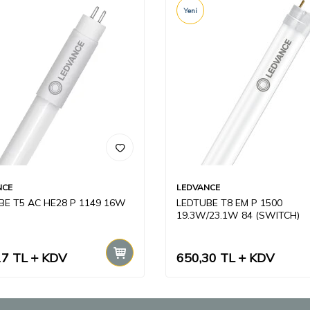
Yeni
NCE
LEDVANCE
BE T5 AC HE28 P 1149 16W
LEDTUBE T8 EM P 1500
19.3W/23.1W 84 (SWITCH)
17
TL
KDV
650,30
TL
KDV