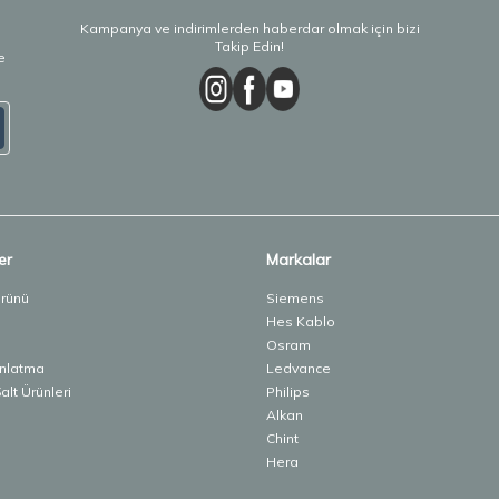
Kampanya ve indirimlerden haberdar olmak için bizi
Takip Edin!
e
er
Markalar
Ürünü
Siemens
Hes Kablo
Osram
ınlatma
Ledvance
lt Ürünleri
Philips
Alkan
Chint
Hera