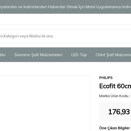
alardan ve İndirimlerden Haberdar Olmak İçin Mobil Uygulamamızı İndird
blo
Siemens Şalt Malzemeleri
LED Tüp
Chint Şalt Malzeme
PHILIPS
Ecofit 60
Marka Ürün Kodu :
176,93
Öne Çıkan Bilgiler