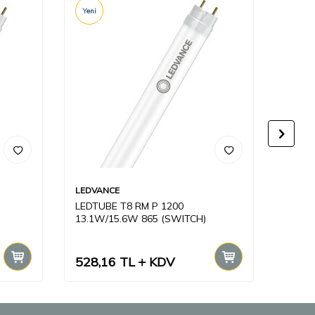
Yeni
LEDVANCE
LEDVA
LEDTUBE T8 RM P 1200
ST8E-
13.1W/15.6W 865 (SWITCH)
TUBE
528,16
TL
KDV
137,