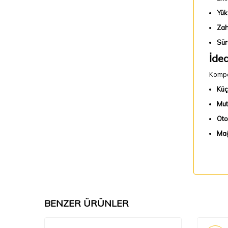
Yük
Zah
Sürd
İdea
Kompak
Küç
Mut
Oto
Mağ
BENZER ÜRÜNLER