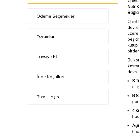
Chint
Nötr K
Bağla
Ödeme Seçenekleri
Chint 
devrel
üzere 
Yorumlar
beş am
kutupl
birden
Tavsiye Et
Bu kor
kesme 
devre 
İade Koşulları
S T
olu
B S
Bize Ulaşın.
gör
4 K
has
Aşı
(ma