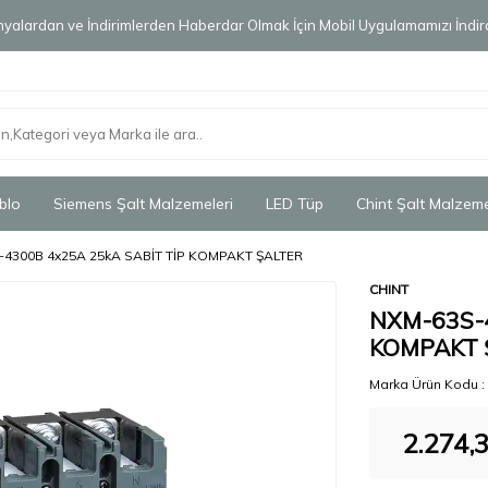
alardan ve İndirimlerden Haberdar Olmak İçin Mobil Uygulamamızı İndird
blo
Siemens Şalt Malzemeleri
LED Tüp
Chint Şalt Malzeme
4300B 4x25A 25kA SABİT TİP KOMPAKT ŞALTER
CHINT
NXM-63S-4
KOMPAKT 
Marka Ürün Kodu :
2.274,