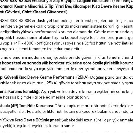
 NXM-63S-4300B Endüstriyel Güç Altyapısı Dağıtım Ekosistemi (Yirmi Beş 
orumalı Kesme Mimarisi, S Tipi Yirmi Beş Kiloamper Kısa Devre Kesme Kapasi
ntı Gövdesi, Chint Küresel Güvencesi)
NXM-63S-4300B endüstriyel kompakt şalter; konut projelerinde, küçük tic
erinde ve genel elektrik altyapılarında maksimum sistem kararlılığı, kesi
geliştirilmiş yüksek performanslı koruma elemanıdır. Gövde mimarisinde gel
perlik hassas nominal akım taşıma kapasitesiyle tesislerin enerji omurgas
u yapısı (4P - 4300 konfigürasyonu) sayesinde üç faz hattını ve nötr iletke
 açarak sistemi tamamen izole duruma getirir.
uma elemanını modern enerji şebekelerinde güvenilir kılan temel mühendis
kapasitesi ve sahada yük karakteristiklerine göre özelleştirilebilir korum
patlamalarında veya aşırı yüklenmelerde devreyi milisaniyeler seviyesinde
ipi Güvenli Kısa Devre Kesme Performansı (25kA):
Dağıtım panolarında, ot
şabilecek arıza akımlarını (25kA) gövde tahribatı veya ark patlaması yaş
erisi Koruma Esnekliği:
Aşırı yük ve kısa devre koruma eşiklerinin saha koşu
e hassas biçimde kalibre edilmesine olanak tanır.
utuplu (4P) Tam Nötr Koruması:
Dört kutuplu mimari, nötr hattı üzerindeki d
sasiyetle izler. Fazlarla birlikte nötr hattını da keserek bakım esnasında ta
rı Yük ve Kısa Devre Bütünleşmesi:
Şebekedeki uzun süreli aşırı yüklenmeler
nyetik) karşı tam teşekküllü koruma sunar.