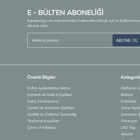
E - BÜLTEN ABONELİĞİ
Kampanya ve indirimlerden haberdar olmak için e-bültenimiz
abone olun.
ABONE OL
Önemli Bilgiler
Kategoril
KVKK Aydınlatma Metni
Haftanın 
Garanti ve İade Koşulları
Balast
Satış Sözleşmesi
Kablolar
Üyelik Ve Kullanım Şartları
Solar Ayd
Gizlilik ve Ödeme Güvenliği
Siemens Şa
Teslimat Koşulları
Floresan
Çerez Politikası
LED Tüp
Starter