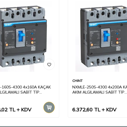
CHINT
-160S-4300 4x160A KAÇAK
NXMLE-250S-4300 4x200A K
LGILAMALI SABİT TİP
AKIM ALGILAMALI SABİT TİP
KT ŞALTER
KOMPAKT ŞALTER
,02
TL
KDV
6.372,60
TL
KDV