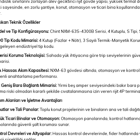
islik sınırlarını zorlayan alev geciktirici rijit gövde yapısı, yüksek terma
i sayesinde, en zorlu şantiye, konut, otomasyon ve ticari bina koşullarında 
.
kan Teknik Özellikler
el ve Tip Konfigürasyonu:
Chint NXM-63S-4300B Serisi, 4 Kutuplu, S Tipi, 
0 Tip Kodu Mimarisi:
4 Kutup (Fazlar + Nötr), 3 Sayılı Termik-Manyetik Kor
geleyen endüstriyel tip kodu.
erisi Koruma Teknolojisi:
Sahada yük ihtiyacına göre trip seviyelerinin güv
arisi.
 Hassas Akım Kapasitesi:
NXM-63 gövdesi altında, otomasyon ve kontrol de
enli anahtarlama performansı.
it Geniş Bara Bağlantı Mimarisi:
Yirmi beş amper seviyesindeki bakır bara p
nma riski olmadan kararlı şekilde cıvatalanmasına izin veren rijit 4P terminal
ım Alanları ve İşletme Avantajları
utlar ve Tali Panolar:
Toplu konut projelerinin ve binaların ana ve tali dağı
ük Ticari Binalar ve Otomasyon:
Otomasyon panolarında, kontrol hatlarında,
olarında güvenli şalt koruması sunar.
trol Devreleri ve Altyapılar:
Hassas kontrol devrelerinde, fider hatlarında v
ji sürekliliği sağlar.