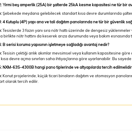
: Yirmi beş amperlik (25A) bir şalterde 25kA kesme kapasitesi ne tür bir a
:
Şebekede meydana gelebilecek standart kısa devre durumlarında şalter
: 4 Kutuplu (4P) yapı ana ve tali dağıtım panolarında ne tür bir güvenlik sağ
:
Tesislerde 3 fazın yanı sıra nötr hattı üzerinde de dengesiz yüklenmeler ve
la birlikte nötr hattını da keserek arıza durumunda veya bakım esnasında te
: B serisi koruma yapısının işletmeye sağladığı avantaj nedir?
:
Tesisin çektiği anlık akımlar mevsimsel veya kullanım kapasitesine göre d
 kısa devre açma sınırları saha ihtiyaçlarına göre uyarlanabilir. Bu saye
: NXM-63S-4300B hangi pano tiplerinde ve altyapılarda tercih edilmelidir
:
Konut projelerinde, küçük ticari binaların dağıtım ve otomasyon panoları
rt olarak tercih edilir.