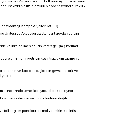
l dayanımı ve ağır sanayi standartlarına uygun vibrasyon
dahi istikrarlı ve uzun ömürlü bir operasyonel süreklilik
Sabit Montajlı Kompakt Şalter (MCCB).
uma Ünitesi ve Aksesuarsız standart gövde yapısını
enle kalibre edilmesine izin veren gelişmiş koruma
vrelerinin emniyeti için kesintisiz akım taşıma ve
aketlerinin ve kablo pabuçlarının gevşeme, ark ve
 yapısı.
tım panolarında temel koruyucu olarak rol oynar.
 iş merkezlerinin ve ticari alanların dağıtım
e tali dağıtım panolarında maliyet etkin, kesintisiz