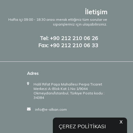
İletişim
Hafta içi 09:00 - 18:30 arası merak ettiğiniz tüm sorular ve
siparişleriniz için ulaşabilirsiniz.
Tel: +90 212 210 06 26
Fax: +90 212 210 06 33
Adres
Halil Rıfat Paşa Mahallesi Perpa Ticaret
Merkezi A-Blok Kat:1 No:1/9044
Okmeydanı/İstanbul, Türkiye Posta kodu :
34384
info@e-alkan.com
X
ÇEREZ POLİTİKASI