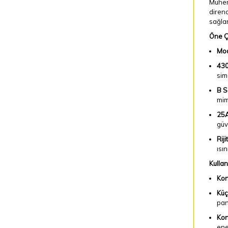
Mühend
direnc
sağlar
Öne Çı
Mod
430
sim
B S
mim
25A
güv
Rij
ısı
Kullan
Kon
Küç
pan
Kon
ener