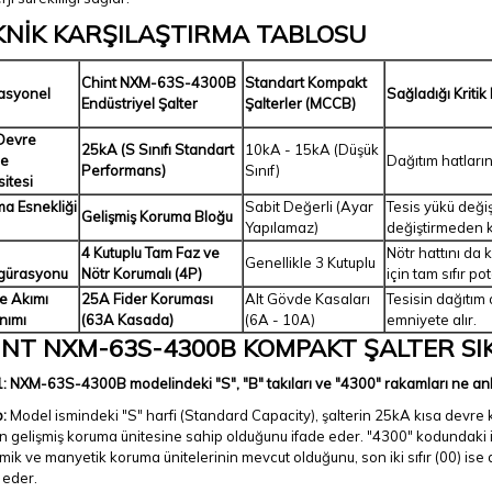
KNİK KARŞILAŞTIRMA TABLOSU
Chint NXM-63S-4300B
Standart Kompakt
asyonel
Sağladığı Kriti
Endüstriyel Şalter
Şalterler (MCCB)
Devre
25kA (S Sınıfı Standart
10kA - 15kA (Düşük
e
Dağıtım hatların
Performans)
Sınıf)
itesi
a Esnekliği
Sabit Değerli (Ayar
Tesis yükü değiş
Gelişmiş Koruma Bloğu
Yapılamaz)
değiştirmeden k
4 Kutuplu Tam Faz ve
Nötr hattını da 
Genellikle 3 Kutuplu
gürasyonu
Nötr Korumalı (4P)
için tam sıfır p
e Akımı
25A Fider Koruması
Alt Gövde Kasaları
Tesisin dağıtım
nımı
(63A Kasada)
(6A - 10A)
emniyete alır.
INT NXM-63S-4300B KOMPAKT ŞALTER SI
: NXM-63S-4300B modelindeki "S", "B" takıları ve "4300" rakamları ne an
:
Model ismindeki "S" harfi (Standard Capacity), şalterin 25kA kısa devre 
n gelişmiş koruma ünitesine sahip olduğunu ifade eder. "4300" kodundaki il
rmik ve manyetik koruma ünitelerinin mevcut olduğunu, son iki sıfır (00) ise 
 eder.