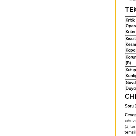
TE
Kritik
Oper
Kriter
Kısa 
Kesm
Kapas
Korum
(B)
Kutup
Konfi
Gövd
Daya
CH
Soru 1
Cevap
cihazı
(3) te
temsil