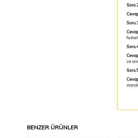
Soru 2
Cevap
Soru 3
Cevap
fazlar
Soru 4
Cevap
ve ani
Soru 5
Cevap
standa
BENZER ÜRÜNLER