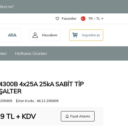
iniz mi?
Favoriler
TR − TL
ARA
Hesabım
Sepetim
(
0
)
leri
Haftanın Ürünleri
300B 4x25A 25kA SABİT TİP
ŞALTER
205909
Ürün Kodu :
46.21.205909
39
TL + KDV
Fiyat Alarmı