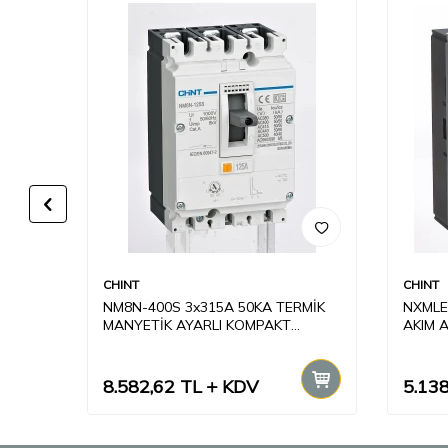
CHINT
CHINT
RMİK
NM8N-400S 3x315A 50KA TERMİK
NXMLE
MANYETİK AYARLI KOMPAKT
AKIM A
ŞALTER
KOMPA
8.582,62
TL
KDV
5.138