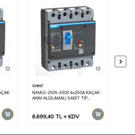
CHINT
CHINT
AÇAK
NXMLE-250S-4300 4x250A KAÇAK
NXMLE
AKIM ALGILAMALI SABİT TİP
AKIM 
KOMPAKT ŞALTER
KOMP
6.699,40
TL
KDV
12.8