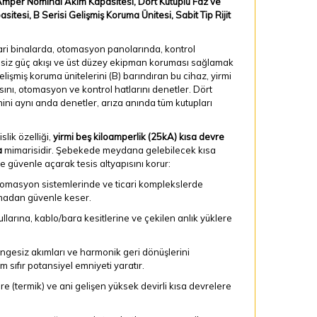
Amper Nominal Akım Kapasitesi, Dört Kutuplu Faz ve
tesi, B Serisi Gelişmiş Koruma Ünitesi, Sabit Tip Rijit
ari binalarda, otomasyon panolarında, kontrol
ntisiz güç akışı ve üst düzey ekipman koruması sağlamak
işmiş koruma ünitelerini (B) barındıran bu cihaz, yirmi
ını, otomasyon ve kontrol hatlarını denetler. Dört
nini aynı anda denetler, arıza anında tüm kutupları
lik özelliği,
yirmi beş kiloamperlik (25kA) kısa devre
a
mimarisidir. Şebekede meydana gelebilecek kısa
 güvenle açarak tesis altyapısını korur:
omasyon sistemlerinde ve ticari komplekslerde
amadan güvenle keser.
llarına, kablo/bara kesitlerine ve çekilen anlık yüklere
engesiz akımları ve harmonik geri dönüşlerini
m sıfır potansiyel emniyeti yaratır.
e (termik) ve ani gelişen yüksek devirli kısa devrelere