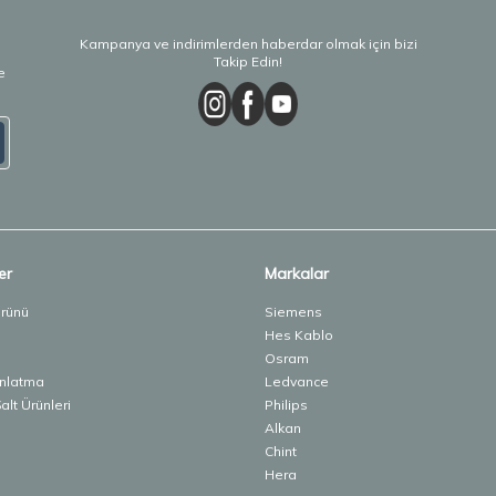
Kampanya ve indirimlerden haberdar olmak için bizi
Takip Edin!
e
er
Markalar
Ürünü
Siemens
Hes Kablo
Osram
ınlatma
Ledvance
lt Ürünleri
Philips
Alkan
Chint
Hera