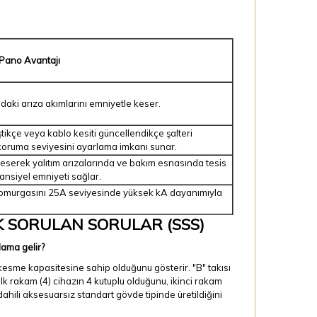
k Pano Avantajı
daki arıza akımlarını emniyetle keser.
tikçe veya kablo kesiti güncellendikçe şalteri
oruma seviyesini ayarlama imkanı sunar.
keserek yalıtım arızalarında ve bakım esnasında tesis
otansiyel emniyeti sağlar.
 omurgasını 25A seviyesinde yüksek kA dayanımıyla
K SORULAN SORULAR (SSS)
lama gelir?
kesme kapasitesine sahip olduğunu gösterir. "B" takısı
k rakam (4) cihazın 4 kutuplu olduğunu, ikinci rakam
dahili aksesuarsız standart gövde tipinde üretildiğini