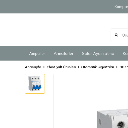
Kampany
Ampuller
Armatürler
Solar Aydınlatma
Ka
Anasayfa
Chint Şalt Ürünleri
Otomatik Sigortalar
NB7 