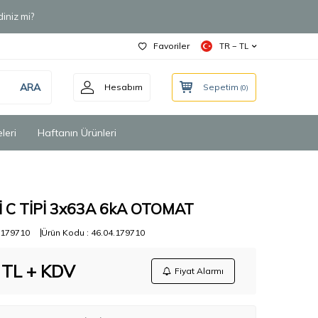
iniz mi?
Favoriler
TR − TL
ARA
Hesabım
Sepetim
(
0
)
leri
Haftanın Ürünleri
İ C TİPİ 3x63A 6kA OTOMAT
179710
Ürün Kodu :
46.04.179710
TL + KDV
Fiyat Alarmı