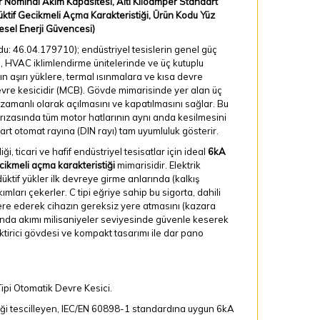
 Nominal Akım Kapasitesi, Altı Kiloamper Standart
ktif Gecikmeli Açma Karakteristiği, Ürün Kodu Yüz
esel Enerji Güvencesi)
du: 46.04.179710); endüstriyel tesislerin genel güç
da, HVAC iklimlendirme ünitelerinde ve üç kutuplu
ın aşırı yüklere, termal ısınmalara ve kısa devre
devre kesicidir (MCB). Gövde mimarisinde yer alan üç
 zamanlı olarak açılmasını ve kapatılmasını sağlar. Bu
rızasında tüm motor hatlarının aynı anda kesilmesini
art otomat rayına (DIN rayı) tam uyumluluk gösterir.
, ticari ve hafif endüstriyel tesisatlar için ideal
6kA
ecikmeli açma karakteristiği
mimarisidir. Elektrik
üktif yükler ilk devreye girme anlarında (kalkış
ları çekerler. C tipi eğriye sahip bu sigorta, dahili
ere ederek cihazın gereksiz yere atmasını (kazara
nda akımı milisaniyeler seviyesinde güvenle keserek
iktirici gövdesi ve kompakt tasarımı ile dar pano
Tipi Otomatik Devre Kesici.
iği tescilleyen, IEC/EN 60898-1 standardına uygun 6kA