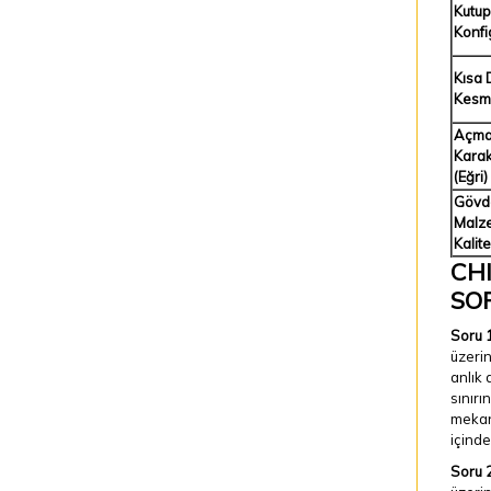
Kutup
Konfi
Kısa 
Kesm
Açm
Karak
(Eğri)
Gövd
Malz
Kalite
CHI
SO
Soru 1
üzeri
anlık 
sınırı
mekani
içind
Soru 2