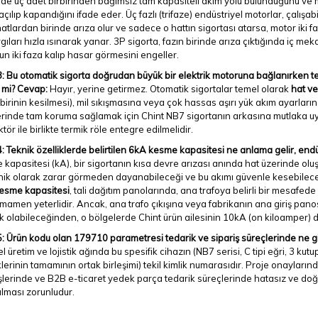
de üç adet birbirinden bağımsız tam kapasiteli akım yolu bulunduğunu ve mek
çılıp kapandığını ifade eder. Üç fazlı (trifaze) endüstriyel motorlar, çalışab
atlardan birinde arıza olur ve sadece o hattın sigortası atarsa, motor iki f
gıları hızla ısınarak yanar. 3P sigorta, fazın birinde arıza çıktığında iç 
n iki faza kalıp hasar görmesini engeller.
: Bu otomatik sigorta doğrudan büyük bir elektrik motoruna bağlanırken te
 mi?
Cevap:
Hayır, yerine getirmez. Otomatik sigortalar temel olarak
hat ve
 birinin kesilmesi), mil sıkışmasına veya çok hassas aşırı yük akım ayarları
erinde tam koruma sağlamak için Chint NB7 sigortanın arkasına mutlaka uy
tör ile birlikte termik röle entegre edilmelidir.
: Teknik özelliklerde belirtilen 6kA kesme kapasitesi ne anlama gelir, endüstr
kapasitesi (kA), bir sigortanın kısa devre arızası anında hat üzerinde ol
ik olarak zarar görmeden dayanabileceği ve bu akımı güvenle kesebilec
esme kapasitesi
, tali dağıtım panolarında, ana trafoya belirli bir mesafed
amamen yeterlidir. Ancak, ana trafo çıkışına veya fabrikanın ana giriş pa
 olabileceğinden, o bölgelerde Chint ürün ailesinin 10kA (on kiloamper) değ
: Ürün kodu olan 179710 parametresi tedarik ve sipariş süreçlerinde ne gi
l üretim ve lojistik ağında bu spesifik cihazın (NB7 serisi, C tipi eğri, 3 
klerinin tamamının ortak birleşimi) tekil kimlik numarasıdır. Proje onayları
şlerinde ve B2B e-ticaret yedek parça tedarik süreçlerinde hatasız ve doğr
ılması zorunludur.