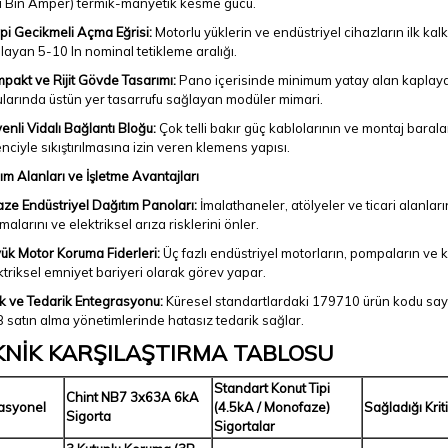
tı Bin Amper) termik-manyetik kesme gücü.
ipi Gecikmeli Açma Eğrisi:
Motorlu yüklerin ve endüstriyel cihazların ilk kalk
layan 5-10 In nominal tetikleme aralığı.
pakt ve Rijit Gövde Tasarımı:
Pano içerisinde minimum yatay alan kaplaya
ularında üstün yer tasarrufu sağlayan modüler mimari.
enli Vidalı Bağlantı Bloğu:
Çok telli bakır güç kablolarının ve montaj bar
enciyle sıkıştırılmasına izin veren klemens yapısı.
ım Alanları ve İşletme Avantajları
faze Endüstriyel Dağıtım Panoları:
İmalathaneler, atölyeler ve ticari alanları
malarını ve elektriksel arıza risklerini önler.
ük Motor Koruma Fiderleri:
Üç fazlı endüstriyel motorların, pompaların ve
ktriksel emniyet bariyeri olarak görev yapar.
k ve Tedarik Entegrasyonu:
Küresel standartlardaki 179710 ürün kodu say
 satın alma yönetimlerinde hatasız tedarik sağlar.
KNİK KARŞILAŞTIRMA TABLOSU
Standart Konut Tipi
Chint NB7 3x63A 6kA
asyonel
(4.5kA / Monofaze)
Sağladığı Krit
Sigorta
Sigortalar