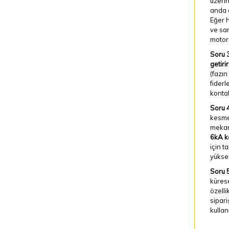
üzerin
anda a
Eğer h
ve sar
motoru
Soru 3
getirir
(fazın
fiderl
kontak
Soru 4
kesme 
mekan
6kA k
için t
yüksek
Soru 5
kürese
özelli
sipari
kullan