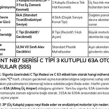
3 Kutuplu Koruma (3P -
1 Kutuplu (Sadece Tek
Üç fazı tek m
3 Faz Eş Zamanlı
gürasyonu
Hat Kesmeli)
fazlardan biri
Kesmeli)
6kA (Standart
Dağıtım panol
Devre
4.5kA (Düşük Seviye
Ticari/Endüstriyel
devre akımlar
e Gücü
Konut Tipi)
Seviye)
sunar.
a
C Tipi (Endüktif /
B Tipi (Rezistif / Hızlı
Büyük motorlar
teristiği
Gecikmeli)
Açan)
akımlarda si
e
UL94 V0 Sınıfı Alev
Standart Plastik
Aşırı akımdan
eme
Geciktirici
Muhafazalar
gövdenin alev
si
NT NB7 SERİSİ C TİPİ 3 KUTUPLU 63A O
RULAR (SSS)
: Sigorta üzerindeki C Tipi ifadesi ve C 63 etiketi tam olarak hangi mühendis
ndeki
"C"
harfi, cihazın gecikmeli açma karakteristiğine (eğrisine) sahip ol
akım yükselmelerini (demeraj) tolere edebileceğini ifade eder. Harfin yanı
nın
63A (Altmış Üç Amper)
olduğunu gösterir. Yani bu sigorta, 63A üzerindeki
zmasıyla zaman eğrisine bağlı olarak, 315A ile 630A arasındaki ani kısa 
e açma yapar.
: 3P (Üç Kutuplu) yapısı neyi ifade eder ve endüstriyel motorlar için neden b