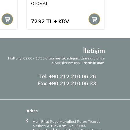
OTOMAT
OTOM
72,92
TL
KDV
84,6
İletişim
Hafta içi 09:00 - 18:30 arası merak ettiğiniz tüm sorular ve
siparişleriniz için ulaşabilirsiniz.
Tel: +90 212 210 06 26
Fax: +90 212 210 06 33
Adres
Halil Rıfat Paşa Mahallesi Perpa Ticaret
Merkezi A-Blok Kat:1 No:1/9044