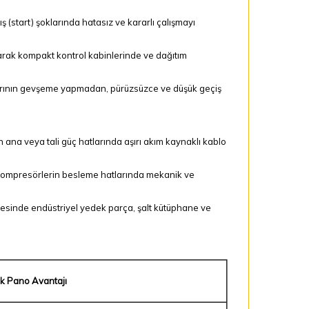
ış (start) şoklarında hatasız ve kararlı çalışmayı
rak kompakt kontrol kabinlerinde ve dağıtım
alarının gevşeme yapmadan, pürüzsüzce ve düşük geçiş
n ana veya tali güç hatlarında aşırı akım kaynaklı kablo
 kompresörlerin besleme hatlarında mekanik ve
esinde endüstriyel yedek parça, şalt kütüphane ve
ik Pano Avantajı