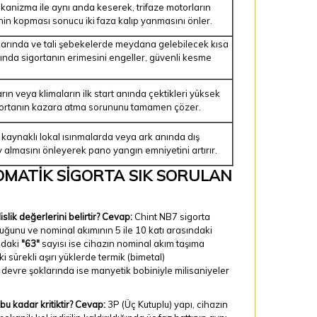
ekanizma ile aynı anda keserek, trifaze motorların
nin kopması sonucu iki faza kalıp yanmasını önler.
arında ve tali şebekelerde meydana gelebilecek kısa
ında sigortanın erimesini engeller, güvenli kesme
ın veya klimaların ilk start anında çektikleri yüksek
gortanın kazara atma sorununu tamamen çözer.
 kaynaklı lokal ısınmalarda veya ark anında dış
 almasını önleyerek pano yangın emniyetini artırır.
TOMATİK SİGORTA SIK SORULAN
lik değerlerini belirtir?
Cevap:
Chint NB7 sigorta
duğunu ve nominal akımının 5 ile 10 katı arasındaki
ndaki
"63"
sayısı ise cihazın nominal akım taşıma
 sürekli aşırı yüklerde termik (bimetal)
devre şoklarında ise manyetik bobiniyle milisaniyeler
u kadar kritiktir?
Cevap:
3P (Üç Kutuplu) yapı, cihazın