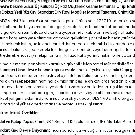
NB7 Serisi Endüstriyel Dağıtım ve Hat Koruma Ekosistemi (Altmış Üç Amper
evre Kesme Gücü, Üç Kutuplu Üç Faz Müşterek Kesme Mimarisi, C Tipi Endü
 Dokuz Yedi Yüz On, Standart DIN Rayı Modüler Montaj Tasarımı, Chint Kür
NB7 serisi 3 kutuplu 6kA otomatik sigorta (ürün kodu: 179710, tedarikçi ko
m hatlarında, büyük motor fider girişlerinde, ticari binaların tali panoların
 gerektiren tüm trifaze elektrik altyapılarında, kabloların ve bağlı cihazlar
rına karşı emniyete alınması amacıyla geliştirilmiş premium bir minyatür 
ijit mekanik kutup; üç faz hattının tek bir entegre mekanik kol üzerinden eş
msal bütünlük, şebekedeki faz dengesizliklerinde veya herhangi bir faz a
i ederek endüstriyel ekipmanların iki faza kalıp yanma riskini önler. Stand
uma elemanını panolarda kararlı ve güvenilir kılan temel mühendislik özelliği
Kiloamper) kısa devre kesme kapasitesi
ile endüktif yüklere uyumlu
C tipi g
arı, transformatörler, endüstriyel aydınlatma balastları ve klimalar gibi end
j akımı) şebekeden nominal akımlarının beş ile on katı arasında ani pik akım
-manyetik mekanizması sayesinde bu zararsız anlık demeraj şoklarını tol
 engeller; ancak sahada gerçek bir kısa devre veya kablo erimesi durumu
iksel yangın risklerini donanımsal olarak yok eder. UL94 V0 sınıfı alev gec
arında dahi yüksek performans ve montaj esnekliği sunar.
kan Teknik Özellikler
el ve Kutup Yapısı:
Chint NB7 Serisi, 3 Kutuplu Trifaze (3P), Modüler Pano 
ndart Kısa Devre Dayanımı:
Ticari panolarda ve dağıtım hatlarında güvenl