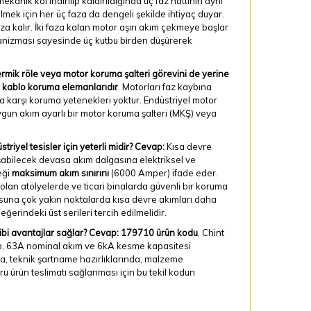
anik kol indirilip kaldırıldığında üç faz hattının aynı
ilmek için her üç faza da dengeli şekilde ihtiyaç duyar.
aza kalır. İki faza kalan motor aşırı akım çekmeye başlar
mekanizması sayesinde üç kutbu birden düşürerek
rmik röle veya motor koruma şalteri görevini de yerine
 kablo koruma elemanlarıdır
. Motorları faz kaybına
na karşı koruma yetenekleri yoktur. Endüstriyel motor
gun akım ayarlı bir motor koruma şalteri (MKŞ) veya
iyel tesisler için yeterli midir?
Cevap:
Kısa devre
uşabilecek devasa akım dalgasına elektriksel ve
eği
maksimum akım sınırını
(6000 Amper) ifade eder.
e olan atölyelerde ve ticari binalarda güvenli bir koruma
nosuna çok yakın noktalarda kısa devre akımları daha
erindeki üst serileri tercih edilmelidir.
bi avantajlar sağlar?
Cevap:
179710 ürün kodu
, Chint
kutup, 63A nominal akım ve 6kA kesme kapasitesi
nda, teknik şartname hazırlıklarında, malzeme
u ürün teslimatı sağlanması için bu tekil kodun