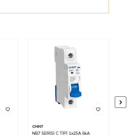
CHINT
CHINT
NB7 SERİSİ C TİPİ 1x25A 6kA
NB7 S