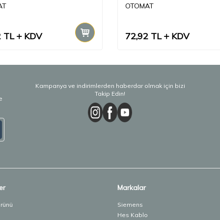
AT
OTOMAT
2
TL
KDV
72,92
TL
KDV
Kampanya ve indirimlerden haberdar olmak için bizi
Takip Edin!
e
er
Markalar
Ürünü
Siemens
Hes Kablo