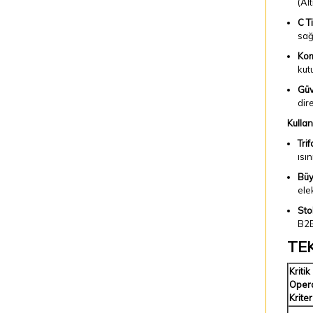
(Al
C T
sağ
Kom
kut
Güv
dir
Kullan
Tri
ısın
Büy
ele
Sto
B2B
TE
Kritik
Oper
Kriter