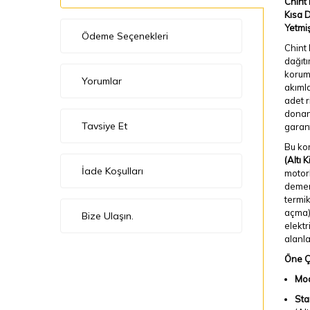
Chint 
Kısa D
Yetmiş
Ödeme Seçenekleri
Chint 
dağıtı
koruma
Yorumlar
akımla
adet r
donanı
Tavsiye Et
garant
Bu kor
(Altı 
İade Koşulları
motorl
demera
termik
açma)
Bize Ulaşın.
elektr
alanl
Öne Çı
Mod
Sta