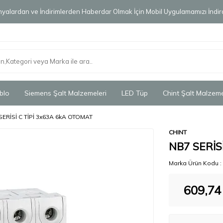
alardan ve İndirimlerden Haberdar Olmak İçin Mobil Uygulamamızı İndird
blo
Siemens Şalt Malzemeleri
LED Tüp
Chint Şalt Malzeme
SERİSİ C TİPİ 3x63A 6kA OTOMAT
CHINT
NB7 SERİS
Marka Ürün Kodu :
609,74