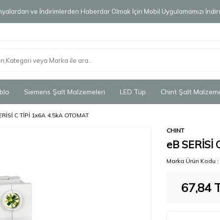
alardan ve İndirimlerden Haberdar Olmak İçin Mobil Uygulamamızı İndird
blo
Siemens Şalt Malzemeleri
LED Tüp
Chint Şalt Malzeme
ERİSİ C TİPİ 1x6A 4.5kA OTOMAT
CHINT
eB SERİSİ 
Marka Ürün Kodu :
67,84
T