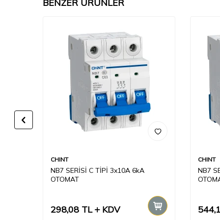
BENZER ÜRÜNLER
CHINT
CHINT
NB7 SERİSİ C TİPİ 3x10A 6kA
NB7 SE
OTOMAT
OTOM
298,08
TL
KDV
544,