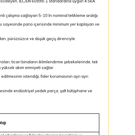
tescilleyen, IEC/EN 60898-1 standardına uygun 4.5kA
nli çalışma sağlayan 5-10 In nominal tetikleme aralığı.
ı sayesinde pano içerisinde minimum yer kaplayan ve
n, pürüzsüzce ve düşük geçiş direnciyle
ları, ticari binaların iklimlendirme şebekelerinde, tek
a yüksek akım emniyeti sağlar.
edilmesinin istendiği, fider korumasının ayrı ayrı
esinde endüstriyel yedek parça, şalt kütüphane ve
tajı