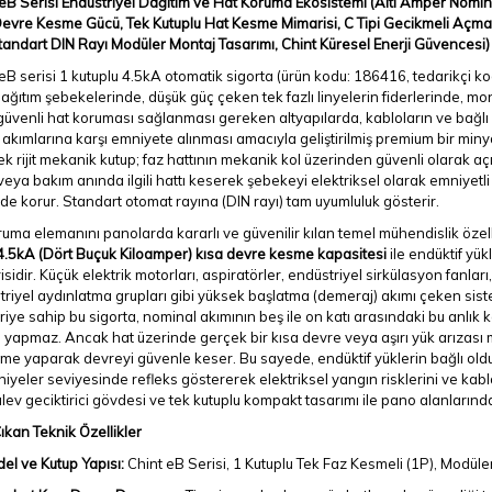
eB Serisi Endüstriyel Dağıtım ve Hat Koruma Ekosistemi (Altı Amper Nomi
evre Kesme Gücü, Tek Kutuplu Hat Kesme Mimarisi, C Tipi Gecikmeli Açma 
Standart DIN Rayı Modüler Montaj Tasarımı, Chint Küresel Enerji Güvencesi)
eB serisi 1 kutuplu 4.5kA otomatik sigorta (ürün kodu: 186416, tedarikçi ko
ağıtım şebekelerinde, düşük güç çeken tek fazlı linyelerin fiderlerinde, mon
güvenli hat koruması sağlanması gereken altyapılarda, kabloların ve bağlı c
akımlarına karşı emniyete alınması amacıyla geliştirilmiş premium bir min
ek rijit mekanik kutup; faz hattının mekanik kol üzerinden güvenli olarak a
veya bakım anında ilgili hattı keserek şebekeyi elektriksel olarak emniyetli
e korur. Standart otomat rayına (DIN rayı) tam uyumluluk gösterir.
uma elemanını panolarda kararlı ve güvenilir kılan temel mühendislik özelli
4.5kA (Dört Buçuk Kiloamper) kısa devre kesme kapasitesi
ile endüktif yü
sidir. Küçük elektrik motorları, aspiratörler, endüstriyel sirkülasyon fanları
riyel aydınlatma grupları gibi yüksek başlatma (demeraj) akımı çeken sistem
ğriye sahip bu sigorta, nominal akımının beş ile on katı arasındaki bu anlık
 yapmaz. Ancak hat üzerinde gerçek bir kısa devre veya aşırı yük arızası
eme yaparak devreyi güvenle keser. Bu sayede, endüktif yüklerin bağlı old
niyeler seviyesinde refleks göstererek elektriksel yangın risklerini ve ka
 alev geciktirici gövdesi ve tek kutuplu kompakt tasarımı ile pano alanları
kan Teknik Özellikler
el ve Kutup Yapısı:
Chint eB Serisi, 1 Kutuplu Tek Faz Kesmeli (1P), Modüle