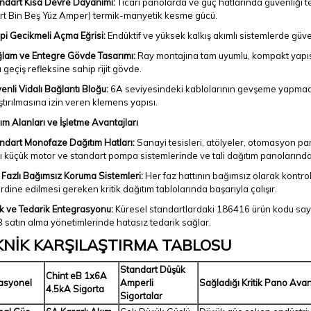
ndart Kısa Devre Dayanımı:
Ticari panolarda ve güç hatlarında güvenliği 
rt Bin Beş Yüz Amper) termik-manyetik kesme gücü.
ipi Gecikmeli Açma Eğrisi:
Endüktif ve yüksek kalkış akımlı sistemlerde güve
lam ve Entegre Gövde Tasarımı:
Ray montajına tam uyumlu, kompakt yapıs
ı geçiş refleksine sahip rijit gövde.
enli Vidalı Bağlantı Bloğu:
6A seviyesindeki kablolarının gevşeme yapmada
ıştırılmasına izin veren klemens yapısı.
ım Alanları ve İşletme Avantajları
ndart Monofaze Dağıtım Hatları:
Sanayi tesisleri, atölyeler, otomasyon pano
lı küçük motor ve standart pompa sistemlerinde ve tali dağıtım panolarınd
 Fazlı Bağımsız Koruma Sistemleri:
Her faz hattının bağımsız olarak kontrol 
rdine edilmesi gereken kritik dağıtım tablolarında başarıyla çalışır.
k ve Tedarik Entegrasyonu:
Küresel standartlardaki 186416 ürün kodu say
 satın alma yönetimlerinde hatasız tedarik sağlar.
KNİK KARŞILAŞTIRMA TABLOSU
Standart Düşük
Chint eB 1x6A
asyonel
Amperli
Sağladığı Kritik Pano Avan
4.5kA Sigorta
Sigortalar