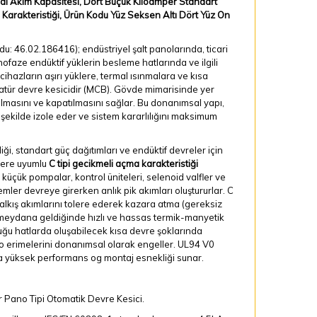
nal Akım Kapasitesi, Dört Buçuk Kiloamper Standart
Karakteristiği, Ürün Kodu Yüz Seksen Altı Dört Yüz On
du: 46.02.186416); endüstriyel şalt panolarında, ticari
ofaze endüktif yüklerin besleme hatlarında ve ilgili
ihazların aşırı yüklere, termal ısınmalara ve kısa
yatür devre kesicidir (MCB). Gövde mimarisinde yer
çılmasını ve kapatılmasını sağlar. Bu donanımsal yapı,
 şekilde izole eder ve sistem kararlılığını maksimum
ği, standart güç dağıtımları ve endüktif devreler için
klere uyumlu
C tipi gecikmeli açma karakteristiği
, küçük pompalar, kontrol üniteleri, selenoid valfler ve
ler devreye girerken anlık pik akımları oluştururlar. C
 kalkış akımlarını tolere ederek kazara atma (gereksiz
 meydana geldiğinde hızlı ve hassas termik-manyetik
uğu hatlarda oluşabilecek kısa devre şoklarında
blo erimelerini donanımsal olarak engeller. UL94 V0
nda yüksek performans og montaj esnekliği sunar.
r Pano Tipi Otomatik Devre Kesici.