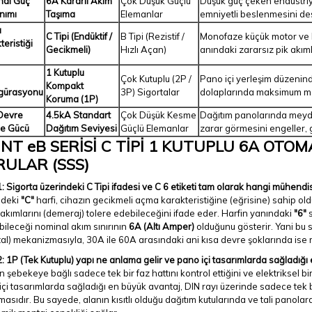
nal Güç
6A Kararlı Akım
Çok Düşük Güçlü
Düşük güç çeken endüstriyel
nımı
Taşıma
Elemanlar
emniyetli beslenmesini des
a
C Tipi (Endüktif /
B Tipi (Rezistif /
Monofaze küçük motor ve kon
teristiği
Gecikmeli)
Hızlı Açan)
anındaki zararsız pik akım
1 Kutuplu
Çok Kutuplu (2P /
Pano içi yerleşim düzenin
Kompakt
gürasyonu
3P) Sigortalar
dolaplarında maksimum mon
Koruma (1P)
Devre
4.5kA Standart
Çok Düşük Kesme
Dağıtım panolarında meyda
e Gücü
Dağıtım Seviyesi
Güçlü Elemanlar
zarar görmesini engeller,
NT eB SERİSİ C TİPİ 1 KUTUPLU 6A OTO
RULAR (SSS)
: Sigorta üzerindeki C Tipi ifadesi ve C 6 etiketi tam olarak hangi mühendisli
ndeki
"C"
harfi, cihazın gecikmeli açma karakteristiğine (eğrisine) sahip old
 akımlarını (demeraj) tolere edebileceğini ifade eder. Harfin yanındaki
"6"
s
bileceği nominal akım sınırının
6A (Altı Amper)
olduğunu gösterir. Yani bu s
al) mekanizmasıyla, 30A ile 60A arasındaki ani kısa devre şoklarında ise 
: 1P (Tek Kutuplu) yapı ne anlama gelir ve pano içi tasarımlarda sağladığı
n şebekeye bağlı sadece tek bir faz hattını kontrol ettiğini ve elektriksel bir
çi tasarımlarda sağladığı en büyük avantaj, DIN rayı üzerinde sadece tek 
asıdır. Bu sayede, alanın kısıtlı olduğu dağıtım kutularında ve tali panola