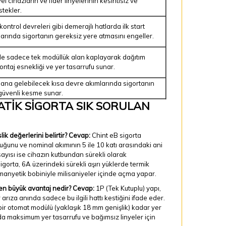
 cihazların ve fider linyelerinin kesintisiz ve
tekler.
trol devreleri gibi demerajlı hatlarda ilk start
larında sigortanın gereksiz yere atmasını engeller.
de sadece tek modüllük alan kaplayarak dağıtım
taj esnekliği ve yer tasarrufu sunar.
na gelebilecek kısa devre akımlarında sigortanın
 güvenli kesme sunar.
MATİK SİGORTA SIK SORULAN
k değerlerini belirtir?
Cevap:
Chint eB sigorta
uğunu ve nominal akımının 5 ile 10 katı arasındaki ani
ayısı ise cihazın kutbundan sürekli olarak
igorta, 6A üzerindeki sürekli aşırı yüklerde termik
manyetik bobiniyle milisaniyeler içinde açma yapar.
 en büyük avantaj nedir?
Cevap:
1P (Tek Kutuplu) yapı,
 arıza anında sadece bu ilgili hattı kestiğini ifade eder.
bir otomat modülü (yaklaşık 18 mm genişlik) kadar yer
rda maksimum yer tasarrufu ve bağımsız linyeler için