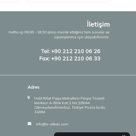
İletişim
Hafta içi 09:00 - 18:30 arası merak ettiğiniz tüm sorular ve
siparişleriniz için ulaşabilirsiniz.
Tel: +90 212 210 06 26
Fax: +90 212 210 06 33
Adres
Halil Rıfat Paşa Mahallesi Perpa Ticaret
Merkezi A-Blok Kat:1 No:1/9044
Okmeydanı/İstanbul, Türkiye Posta kodu :
34384
info@e-alkan.com