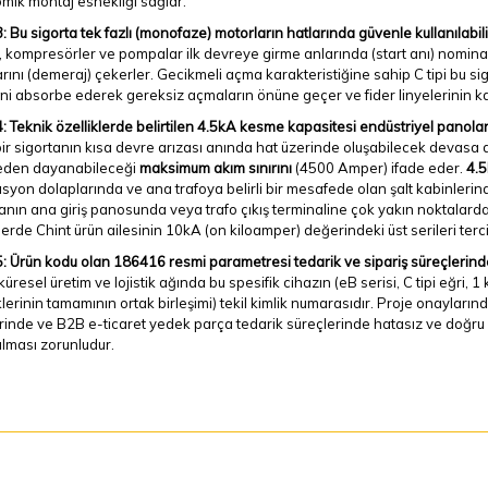
mik montaj esnekliği sağlar.
: Bu sigorta tek fazlı (monofaze) motorların hatlarında güvenle kullanılabili
, kompresörler ve pompalar ilk devreye girme anlarında (start anı) nominal 
rını (demeraj) çekerler. Gecikmeli açma karakteristiğine sahip C tipi bu sig
ini absorbe ederek gereksiz açmaların önüne geçer ve fider linyelerinin kar
: Teknik özelliklerde belirtilen 4.5kA kesme kapasitesi endüstriyel panolar i
bir sigortanın kısa devre arızası anında hat üzerinde oluşabilecek devasa 
den dayanabileceği
maksimum akım sınırını
(4500 Amper) ifade eder.
4.5
yon dolaplarında ve ana trafoya belirli bir mesafede olan şalt kabinlerin
anın ana giriş panosunda veya trafo çıkış terminaline çok yakın noktalard
erde Chint ürün ailesinin 10kA (on kiloamper) değerindeki üst serileri terci
: Ürün kodu olan 186416 resmi parametresi tedarik ve sipariş süreçlerinde
küresel üretim ve lojistik ağında bu spesifik cihazın (eB serisi, C tipi eğri
klerinin tamamının ortak birleşimi) tekil kimlik numarasıdır. Proje onayları
erinde ve B2B e-ticaret yedek parça tedarik süreçlerinde hatasız ve doğru 
ılması zorunludur.