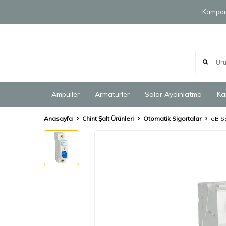
Kampany
Ampuller
Armatürler
Solar Aydınlatma
Ka
Anasayfa
Chint Şalt Ürünleri
Otomatik Sigortalar
eB S