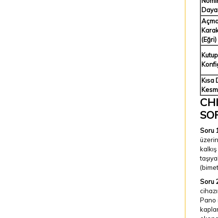
Nomi
Daya
Açm
Karak
(Eğri)
Kutup
Konfi
Kısa 
Kesm
CHI
SO
Soru 1
üzeri
kalkış
taşıya
(bimet
Soru 2
cihazı
Pano i
kaplam