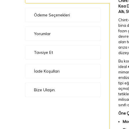
Chint 
Kısa D
Altı, 
Ödeme Seçenekleri
Chint 
bina d
fazın 
Yorumlar
devre 
alan t
arıza 
Tavsiye Et
düzeyd
Bu kor
ideal
İade Koşulları
mimari
endüst
tipi e
açma)
Bize Ulaşın.
tetikl
milisa
sınıfı
Öne Çı
Mod