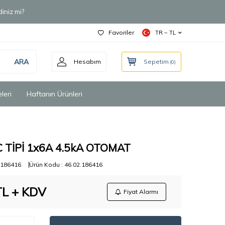
iniz mi?
Favoriler
TR − TL
ARA
Hesabım
Sepetim
(
0
)
leri
Haftanın Ürünleri
C TİPİ 1x6A 4.5kA OTOMAT
186416
Ürün Kodu :
46.02.186416
L + KDV
Fiyat Alarmı