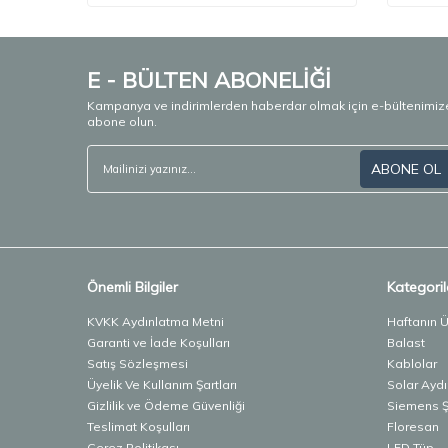
E - BÜLTEN ABONELİĞİ
Kampanya ve indirimlerden haberdar olmak için e-bültenimiz
abone olun.
ABONE OL
Önemli Bilgiler
Kategoril
KVKK Aydınlatma Metni
Haftanın 
Garanti ve İade Koşulları
Balast
Satış Sözleşmesi
Kablolar
Üyelik Ve Kullanım Şartları
Solar Ayd
Gizlilik ve Ödeme Güvenliği
Siemens Şa
Teslimat Koşulları
Floresan
Çerez Politikası
LED Tüp