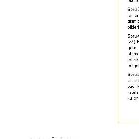
ekono
Soru 3
fanlar
akımla
pikler
Soru 4
(kA), 
görme
otomas
fabrik
bölgel
Soru 5
Chint 
özelli
listel
kullan