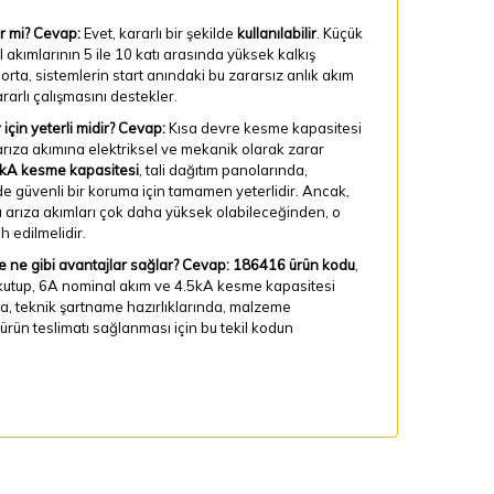
r mi?
Cevap:
Evet, kararlı bir şekilde
kullanılabilir
. Küçük
akımlarının 5 ile 10 katı arasında yüksek kalkış
orta, sistemlerin start anındaki bu zararsız anlık akım
arlı çalışmasını destekler.
çin yeterli midir?
Cevap:
Kısa devre kesme kapasitesi
arıza akımına elektriksel ve mekanik olarak zarar
kA kesme kapasitesi
, tali dağıtım panolarında,
de güvenli bir koruma için tamamen yeterlidir. Ancak,
a arıza akımları çok daha yüksek olabileceğinden, o
h edilmelidir.
 ne gibi avantajlar sağlar?
Cevap:
186416 ürün kodu
,
, 1 kutup, 6A nominal akım ve 4.5kA kesme kapasitesi
nda, teknik şartname hazırlıklarında, malzeme
ürün teslimatı sağlanması için bu tekil kodun