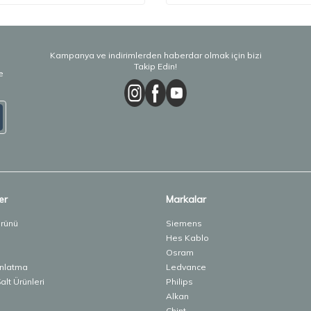
Kampanya ve indirimlerden haberdar olmak için bizi
Takip Edin!
e
er
Markalar
Ürünü
Siemens
Hes Kablo
Osram
ınlatma
Ledvance
lt Ürünleri
Philips
Alkan
Chint