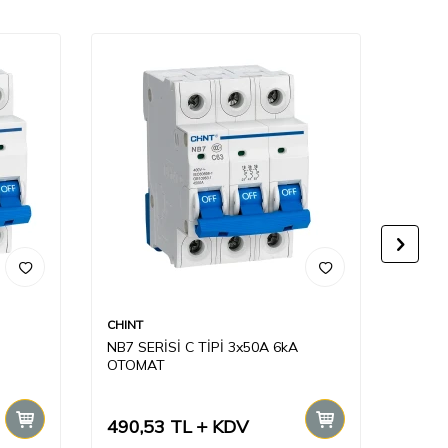
CHINT
CHINT
NB7 SERİSİ C TİPİ 3x50A 6kA
NB7 S
OTOMAT
OTOM
490,53
TL
KDV
374,