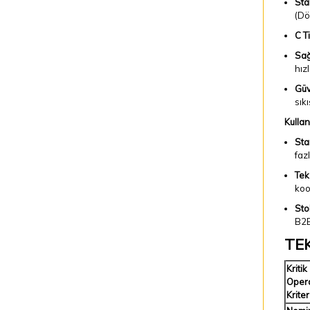
Sta
(Dö
C T
Sağ
hızl
Güv
sık
Kullan
Sta
faz
Tek
koo
Sto
B2B
TE
Kritik
Oper
Kriter