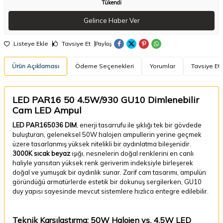
Tükendi
Gelince Haber Ver
Listeye Ekle
Tavsiye Et
Paylaş
Ürün Açıklaması
Ödeme Seçenekleri
Yorumlar
Tavsiye Et
LED PAR16 50 4.5W/930 GU10 Dimlenebilir
Cam LED Ampul
LED PAR165036 DIM
, enerji tasarrufu ile şıklığı tek bir gövdede
buluşturan, geleneksel 50W halojen ampullerin yerine geçmek
üzere tasarlanmış yüksek nitelikli bir aydınlatma bileşenidir.
3000K sıcak beyaz
ışığı, nesnelerin doğal renklerini en canlı
haliyle yansıtan yüksek renk geriverim indeksiyle birleşerek
doğal ve yumuşak bir aydınlık sunar. Zarif cam tasarımı, ampulün
göründüğü armatürlerde estetik bir dokunuş sergilerken, GU10
duy yapısı sayesinde mevcut sistemlere hızlıca entegre edilebilir.
Teknik Karşılaştırma: 50W Halojen vs. 4.5W LED