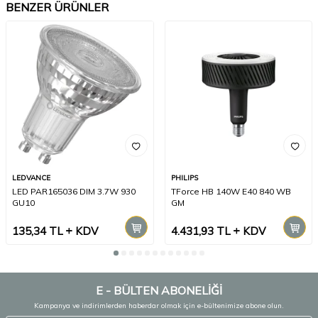
BENZER ÜRÜNLER
LEDVANCE
PHILIPS
LED PAR165036 DIM 3.7W 930
TForce HB 140W E40 840 WB
GU10
GM
135,34
TL
KDV
4.431,93
TL
KDV
E - BÜLTEN ABONELİĞİ
Kampanya ve indirimlerden haberdar olmak için e-bültenimize abone olun.