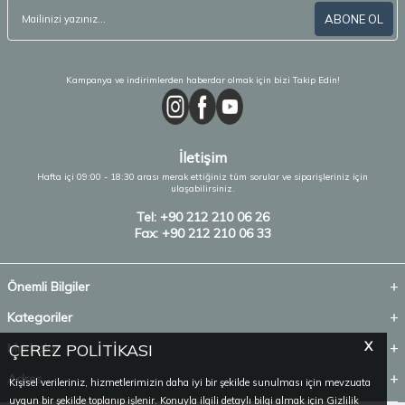
ABONE OL
Kampanya ve indirimlerden haberdar olmak için bizi Takip Edin!
İletişim
Hafta içi 09:00 - 18:30 arası merak ettiğiniz tüm sorular ve siparişleriniz için
ulaşabilirsiniz.
Tel: +90 212 210 06 26
Fax: +90 212 210 06 33
Önemli Bilgiler
Kategoriler
X
ÇEREZ POLİTİKASI
Markalar
Adres
Kişisel verileriniz, hizmetlerimizin daha iyi bir şekilde sunulması için mevzuata
uygun bir şekilde toplanıp işlenir. Konuyla ilgili detaylı bilgi almak için Gizlilik