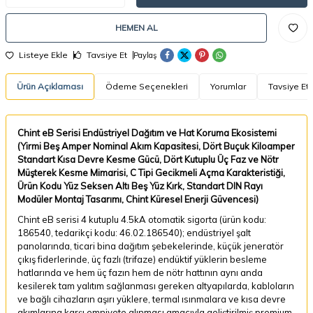
HEMEN AL
Listeye Ekle
Tavsiye Et
Paylaş
Ürün Açıklaması
Ödeme Seçenekleri
Yorumlar
Tavsiye Et
Chint eB Serisi Endüstriyel Dağıtım ve Hat Koruma Ekosistemi
(Yirmi Beş Amper Nominal Akım Kapasitesi, Dört Buçuk Kiloamper
Standart Kısa Devre Kesme Gücü, Dört Kutuplu Üç Faz ve Nötr
Müşterek Kesme Mimarisi, C Tipi Gecikmeli Açma Karakteristiği,
Ürün Kodu Yüz Seksen Altı Beş Yüz Kırk, Standart DIN Rayı
Modüler Montaj Tasarımı, Chint Küresel Enerji Güvencesi)
Chint eB serisi 4 kutuplu 4.5kA otomatik sigorta (ürün kodu:
186540, tedarikçi kodu: 46.02.186540); endüstriyel şalt
panolarında, ticari bina dağıtım şebekelerinde, küçük jeneratör
çıkış fiderlerinde, üç fazlı (trifaze) endüktif yüklerin besleme
hatlarında ve hem üç fazın hem de nötr hattının aynı anda
kesilerek tam yalıtım sağlanması gereken altyapılarda, kabloların
ve bağlı cihazların aşırı yüklere, termal ısınmalara ve kısa devre
akımlarına karşı emniyete alınması amacıyla geliştirilmiş premium