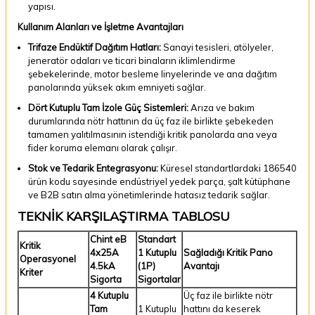
yapısı.
Kullanım Alanları ve İşletme Avantajları
Trifaze Endüktif Dağıtım Hatları:
Sanayi tesisleri, atölyeler,
jeneratör odaları ve ticari binaların iklimlendirme
şebekelerinde, motor besleme linyelerinde ve ana dağıtım
panolarında yüksek akım emniyeti sağlar.
Dört Kutuplu Tam İzole Güç Sistemleri:
Arıza ve bakım
durumlarında nötr hattının da üç faz ile birlikte şebekeden
tamamen yalıtılmasının istendiği kritik panolarda ana veya
fider koruma elemanı olarak çalışır.
Stok ve Tedarik Entegrasyonu:
Küresel standartlardaki 186540
ürün kodu sayesinde endüstriyel yedek parça, şalt kütüphane
ve B2B satın alma yönetimlerinde hatasız tedarik sağlar.
TEKNİK KARŞILAŞTIRMA TABLOSU
Chint eB
Standart
Kritik
4x25A
1 Kutuplu
Sağladığı Kritik Pano
Operasyonel
4.5kA
(1P)
Avantajı
Kriter
Sigorta
Sigortalar
4 Kutuplu
Üç faz ile birlikte nötr
Tam
1 Kutuplu
hattını da keserek