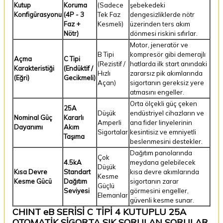
Kutup
Koruma
(Sadece
şebekedeki
Konfigürasyonu
(4P - 3
Tek Faz
dengesizliklerde nötr
Faz +
Kesmeli)
üzerinden ters akım
Nötr)
dönmesi riskini sıfırlar.
Motor, jeneratör ve
B Tipi
kompresör gibi demerajlı
Açma
C Tipi
(Rezistif /
hatlarda ilk start anındaki
Karakteristiği
(Endüktif /
Hızlı
zararsız pik akımlarında
(Eğri)
Gecikmeli)
Açan)
sigortanın gereksiz yere
atmasını engeller.
Orta ölçekli güç çeken
25A
Düşük
endüstriyel cihazların ve
Nominal Güç
Kararlı
Amperli
ana fider linyelerinin
Dayanımı
Akım
Sigortalar
kesintisiz ve emniyetli
Taşıma
beslenmesini destekler.
Dağıtım panolarında
Çok
4.5kA
meydana gelebilecek
Düşük
Kısa Devre
Standart
kısa devre akımlarında
Kesme
Kesme Gücü
Dağıtım
sigortanın zarar
Güçlü
Seviyesi
görmesini engeller,
Elemanlar
güvenli kesme sunar.
CHINT eB SERİSİ C TİPİ 4 KUTUPLU 25A
OTOMATİK SİGORTA SIK SORULAN SORULAR