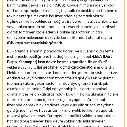
bir minyatür devre kesicidir (MCB). Gövde mimarisinde yer alan
dört adet rijit mekanik kutup; üç faz hattı ile birlikte nötr hattının da
tek bir entegre mekanik kol üzerinden eş zamanlı olarak
açılmasını ve kapatılmasını sağlar. Bu donanımsal üstünlük, arıza
veya bakım anında nötr hattını da keserek şebekeyi elektriksel
olarak tamamen izole eder ve bakım operatörünün can
emniyetini maksimum düzeyde korur. Standart otomat rayına
(DIN rayı) tam uyumluluk gösterir.
Bu koruma elemanını panolarda kararlı ve güvenilir kılan temel
mühendislik özelliği, ana hat dağıtımları için ideal
4.5kA (Dört
Buçuk Kiloamper) kısa devre kesme kapasitesi
ile endüktif
yüklere uyumlu
C tipi gecikmeli açma karakteristiği
mimarisidir.
Elektrik motorları, klimalar, kompresörler, jeneratör sistemleri ve
endüstriyel aydınlatma transformatörleri gibi yüksek başlatma
(demeraj) akımı çeken sistemler devreye girerken anlık pik
akımları oluştururlar. C tipi eğriye sahip bu sigorta, nominal
akımının beş ile on katı arasındaki bu anlık kalkış akımlarını tolere
ederek kazara atma (gereksiz açma) yapmaz. Ancak hat
üzerinde gerçek bir kısa devre veya aşırı yük arızası meydana
geldiğinde hızlı ve hassas termik-manyetik tetikleme yaparak
devreyi güvenle keser. Bu sayede, endüktif yüklerin bağlı olduğu
hatlarda oluşabilecek kısa devre şoklarında milisaniyeler
seviyesinde refleks göstererek elektriksel yangın risklerini ve