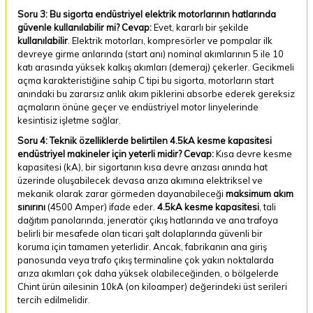
Soru 3: Bu sigorta endüstriyel elektrik motorlarının hatlarında
güvenle kullanılabilir mi?
Cevap:
Evet, kararlı bir şekilde
kullanılabilir
. Elektrik motorları, kompresörler ve pompalar ilk
devreye girme anlarında (start anı) nominal akımlarının 5 ile 10
katı arasında yüksek kalkış akımları (demeraj) çekerler. Gecikmeli
açma karakteristiğine sahip C tipi bu sigorta, motorların start
anındaki bu zararsız anlık akım piklerini absorbe ederek gereksiz
açmaların önüne geçer ve endüstriyel motor linyelerinde
kesintisiz işletme sağlar.
Soru 4: Teknik özelliklerde belirtilen 4.5kA kesme kapasitesi
endüstriyel makineler için yeterli midir?
Cevap:
Kısa devre kesme
kapasitesi (kA), bir sigortanın kısa devre arızası anında hat
üzerinde oluşabilecek devasa arıza akımına elektriksel ve
mekanik olarak zarar görmeden dayanabileceği
maksimum akım
sınırını
(4500 Amper) ifade eder.
4.5kA kesme kapasitesi
, tali
dağıtım panolarında, jeneratör çıkış hatlarında ve ana trafoya
belirli bir mesafede olan ticari şalt dolaplarında güvenli bir
koruma için tamamen yeterlidir. Ancak, fabrikanın ana giriş
panosunda veya trafo çıkış terminaline çok yakın noktalarda
arıza akımları çok daha yüksek olabileceğinden, o bölgelerde
Chint ürün ailesinin 10kA (on kiloamper) değerindeki üst serileri
tercih edilmelidir.