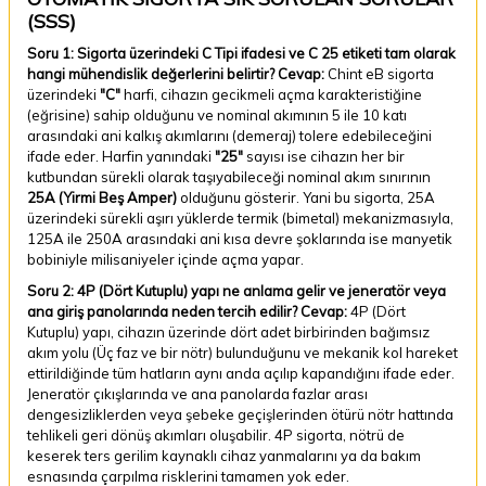
(SSS)
Soru 1: Sigorta üzerindeki C Tipi ifadesi ve C 25 etiketi tam olarak
hangi mühendislik değerlerini belirtir?
Cevap:
Chint eB sigorta
üzerindeki
"C"
harfi, cihazın gecikmeli açma karakteristiğine
(eğrisine) sahip olduğunu ve nominal akımının 5 ile 10 katı
arasındaki ani kalkış akımlarını (demeraj) tolere edebileceğini
ifade eder. Harfin yanındaki
"25"
sayısı ise cihazın her bir
kutbundan sürekli olarak taşıyabileceği nominal akım sınırının
25A (Yirmi Beş Amper)
olduğunu gösterir. Yani bu sigorta, 25A
üzerindeki sürekli aşırı yüklerde termik (bimetal) mekanizmasıyla,
125A ile 250A arasındaki ani kısa devre şoklarında ise manyetik
bobiniyle milisaniyeler içinde açma yapar.
Soru 2: 4P (Dört Kutuplu) yapı ne anlama gelir ve jeneratör veya
ana giriş panolarında neden tercih edilir?
Cevap:
4P (Dört
Kutuplu) yapı, cihazın üzerinde dört adet birbirinden bağımsız
akım yolu (Üç faz ve bir nötr) bulunduğunu ve mekanik kol hareket
ettirildiğinde tüm hatların aynı anda açılıp kapandığını ifade eder.
Jeneratör çıkışlarında ve ana panolarda fazlar arası
dengesizliklerden veya şebeke geçişlerinden ötürü nötr hattında
tehlikeli geri dönüş akımları oluşabilir. 4P sigorta, nötrü de
keserek ters gerilim kaynaklı cihaz yanmalarını ya da bakım
esnasında çarpılma risklerini tamamen yok eder.