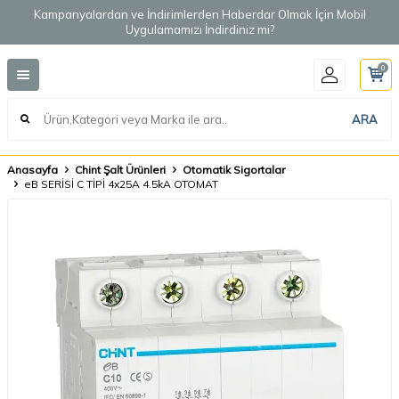
Kampanyalardan ve İndirimlerden Haberdar Olmak İçin Mobil
Uygulamamızı İndirdiniz mi?
0
ARA
Anasayfa
Chint Şalt Ürünleri
Otomatik Sigortalar
eB SERİSİ C TİPİ 4x25A 4.5kA OTOMAT