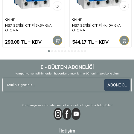
CHINT
CHINT
NB7 SERİSİ C TİPİ 3x6A 6kA
NB7 SERİSİ C TİPİ 4x40A 6kA
OTOMAT
OTOMAT
298,08
TL
KDV
544,17
TL
KDV
E - BÜLTEN ABONELİĞİ
Kampanya ve indirimlerden haberdar olmak için e-bültenimize abone olun.
ABONE OL
Kampanya ve indirimlerden haberdar olmak için bizi Takip Edin!
İletişim