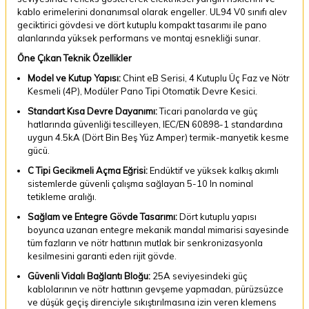
kablo erimelerini donanımsal olarak engeller. UL94 V0 sınıfı alev
geciktirici gövdesi ve dört kutuplu kompakt tasarımı ile pano
alanlarında yüksek performans ve montaj esnekliği sunar.
Öne Çıkan Teknik Özellikler
Model ve Kutup Yapısı:
Chint eB Serisi, 4 Kutuplu Üç Faz ve Nötr
Kesmeli (4P), Modüler Pano Tipi Otomatik Devre Kesici.
Standart Kısa Devre Dayanımı:
Ticari panolarda ve güç
hatlarında güvenliği tescilleyen, IEC/EN 60898-1 standardına
uygun 4.5kA (Dört Bin Beş Yüz Amper) termik-manyetik kesme
gücü.
C Tipi Gecikmeli Açma Eğrisi:
Endüktif ve yüksek kalkış akımlı
sistemlerde güvenli çalışma sağlayan 5-10 In nominal
tetikleme aralığı.
Sağlam ve Entegre Gövde Tasarımı:
Dört kutuplu yapısı
boyunca uzanan entegre mekanik mandal mimarisi sayesinde
tüm fazların ve nötr hattının mutlak bir senkronizasyonla
kesilmesini garanti eden rijit gövde.
Güvenli Vidalı Bağlantı Bloğu:
25A seviyesindeki güç
kablolarının ve nötr hattının gevşeme yapmadan, pürüzsüzce
ve düşük geçiş direnciyle sıkıştırılmasına izin veren klemens