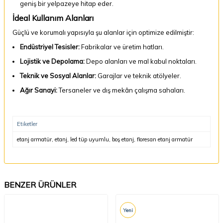
geniş bir yelpazeye hitap eder.
İdeal Kullanım Alanları
Güçlü ve korumalı yapısıyla şu alanlar için optimize edilmiştir:
Endüstriyel Tesisler:
Fabrikalar ve üretim hatları.
Lojistik ve Depolama:
Depo alanları ve mal kabul noktaları.
Teknik ve Sosyal Alanlar:
Garajlar ve teknik atölyeler.
Ağır Sanayi:
Tersaneler ve dış mekân çalışma sahaları.
Etiketler
etanj armatür
,
etanj
,
led tüp uyumlu
,
boş etanj
,
floresan etanj armatür
BENZER ÜRÜNLER
Yeni