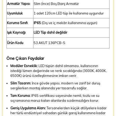
Armatür Yapısı
Slim (İnce) Boş Etanj Armatür
Uyumluluk
1 adet 120cm LED tüp ile kullanıma uygundur
Koruma Sınıfı
IP65
(Dış ve iç mekân kullanımına uygun)
Işık Kaynağı
LED Tüp dahil değildir
Ürün Kodu
53.AKUT 136PCB-S
Öne Çıkan Faydalar
Modüler Esneklik:
LED tüpün dahil olmaması, kullanıcının
istediği lümen değerinde ve renk sıcaklığında (3000K, 4000K,
6500K) ürünü özelleştirmesine imkan verir.
Slim Tasarım:
İnce gövde yapısı, modern ve zarif bir duruş
sergilerken montaj alanında yer tasarrufu sağlar.
Tam Koruma:
IP65 sertifikası sayesinde nemli, tozlu ve su
sıçramasına maruz kalan alanlarda sızdırmazlığını korur.
Geniş Uygulama Alanı:
Tersanelerden küçük atölyelere kadar
her türlü endüstriyel sahadan günlük garaj kullanımına kadar