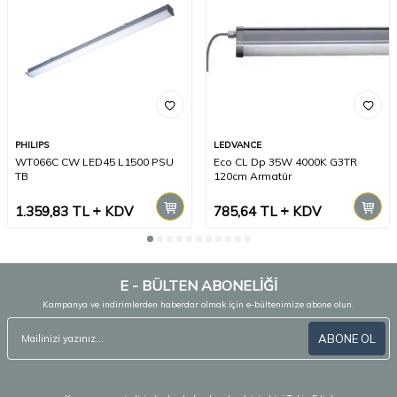
PHILIPS
LEDVANCE
WT066C CW LED45 L1500 PSU
Eco CL Dp 35W 4000K G3TR
TB
120cm Armatür
1.359,83
TL
KDV
785,64
TL
KDV
E - BÜLTEN ABONELİĞİ
Kampanya ve indirimlerden haberdar olmak için e-bültenimize abone olun.
ABONE OL