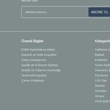
abone olun.
ABONE OL
Önemli Bilgiler
Kategoril
KVKK Aydınlatma Metni
Haftanın 
Garanti ve İade Koşulları
Balast
Satış Sözleşmesi
Kablolar
Üyelik Ve Kullanım Şartları
Solar Ayd
Gizlilik ve Ödeme Güvenliği
Siemens Şa
Teslimat Koşulları
Floresan
Çerez Politikası
LED Tüp
Starter
Armatür
Ampul
Chint Şalt 