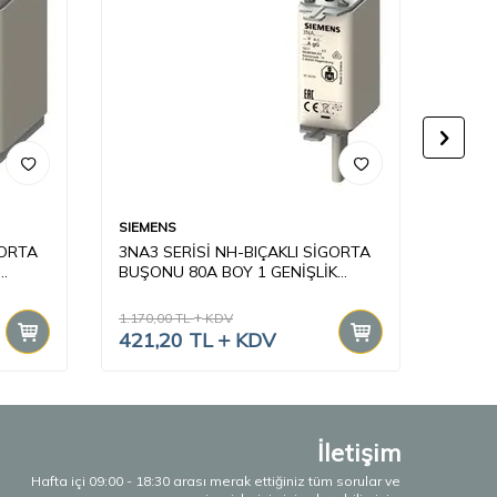
SIEMENS
SIEME
GORTA
3NA3 SERİSİ NH-BIÇAKLI SİGORTA
3NA3 
BUŞONU 80A BOY 1 GENİŞLİK
BUŞON
30mm
30mm
1.170,00
TL
KDV
1.170,
421,20
TL
KDV
397,
İletişim
Hafta içi 09:00 - 18:30 arası merak ettiğiniz tüm sorular ve