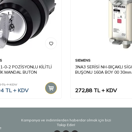
S
SIEMENS
1-0-2 POZİSYONLU KİLİTLİ
3NA3 SERİSİ NH-BIÇAKLI Sİ
İK MANDAL BUTON
BUŞONU 160A BOY 00 30mm
BAYRAK GÖSTR. KAPAKLI
0
TL
KDV
04
TL
KDV
272,88
TL
KDV
Kampanya ve indirimlerden haberdar olmak için bizi
Takip Edin!
e