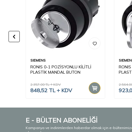
SIEMENS
SIEMEN
RONIS 0-1 POZİSYONLU KİLİTLİ
RONIS 
7VAC-
PLASTİK MANDAL BUTON
PLAST
2.357,00
TL
KDV
2.564,0
848,52
TL
KDV
923,
E - BÜLTEN ABONELİĞİ
Kampanya ve indirimlerden haberdar olmak için e-bültenimiz