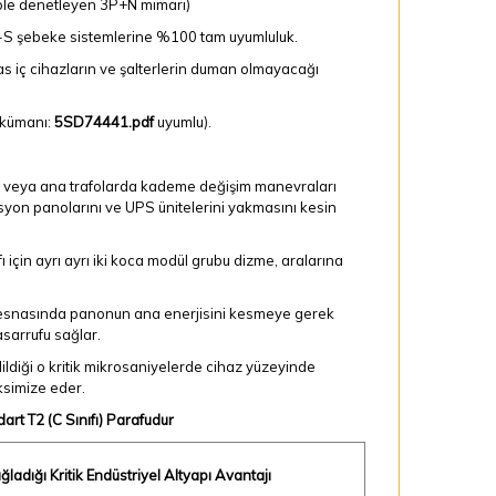
izole denetleyen 3P+N mimari)
TN-S şebeke sistemlerine %100 tam uyumluluk.
as iç cihazların ve şalterlerin duman olmayacağı
dökümanı:
5SD74441.pdf
uyumlu).
de veya ana trafolarda kademe değişim manevraları
asyon panolarını ve UPS ünitelerini yakmasını kesin
ı için ayrı ayrı iki koca modül grubu dizme, aralarına
esnasında panonun ana enerjisini kesmeye gerek
asarrufu sağlar.
ldiği o kritik mikrosaniyelerde cihaz yüzeyinde
ksimize eder.
rt T2 (C Sınıfı) Parafudur
ğladığı Kritik Endüstriyel Altyapı Avantajı