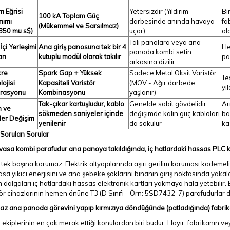
ım Eğrisi
Yetersizdir (Yıldırım
Bi
100 kA Toplam Güç
nımı
darbesinde anında havaya
fa
(Mükemmel ve Sarsılmaz)
350 mu s$
)
uçar)
ol
Tali panolara veya ana
çi Yerleşimi
Ana giriş panosuna tek bir 4
He
panoda kombi setin
an
kutuplu modül olarak takılır
pa
arkasına dizilir
cre
Spark Gap + Yüksek
Sadece Metal Oksit Varistör
Te
ojisi
Kapasiteli Varistör
(MOV - Ağır darbede
yı
rasyonu
Kombinasyonu
yaşlanır)
Tak-çıkar kartuşludur, kablo
Genelde sabit gövdelidir,
Ar
 ve
sökmeden saniyeler içinde
değişimde kalın güç kabloları
ba
er Değişim
yenilenir
da sökülür
kaz
 Sorulan Sorular
asa kombi parafudur ana panoya takıldığında, iç hatlardaki hassas PLC kar
 tek başına korumaz. Elektrik altyapılarında aşırı gerilim koruması kademeli b
sa yıkıcı enerjisini ve ana şebeke şoklarını binanın giriş noktasında yakala
m dalgaları iç hatlardaki hassas elektronik kartları yakmaya hala yetebili
ör cihazlarının hemen önüne T3 (D Sınıfı - Örn: 5SD7432-7) parafudurlar d
az ana panoda görevini yapıp kırmızıya döndüğünde (patladığında) fabrikanı
ekiplerinin en çok merak ettiği konulardan biri budur. Hayır, fabrikanın ve