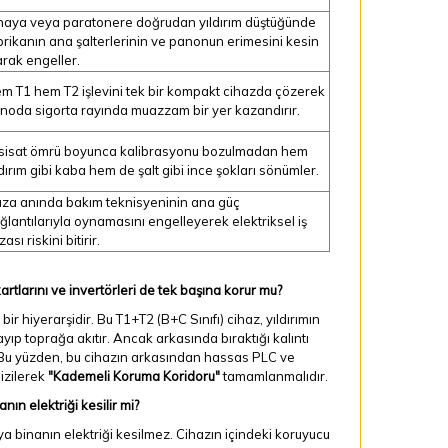
naya veya paratonere doğrudan yıldırım düştüğünde
brikanın ana şalterlerinin ve panonun erimesini kesin
arak engeller.
m T1 hem T2 işlevini tek bir kompakt cihazda çözerek
noda sigorta rayında muazzam bir yer kazandırır.
sisat ömrü boyunca kalibrasyonu bozulmadan hem
ldırım gibi kaba hem de şalt gibi ince şokları sönümler.
ıza anında bakım teknisyeninin ana güç
ğlantılarıyla oynamasını engelleyerek elektriksel iş
ası riskini bitirir.
tlarını ve invertörleri de tek başına korur mu?
ir hiyerarşidir. Bu T1+T2 (B+C Sınıfı) cihaz, yıldırımın
yıp toprağa akıtır. Ancak arkasında bıraktığı kalıntı
r. Bu yüzden, bu cihazın arkasından hassas PLC ve
izilerek
"Kademeli Koruma Koridoru"
tamamlanmalıdır.
n elektriği kesilir mi?
ya binanın elektriği kesilmez. Cihazın içindeki koruyucu