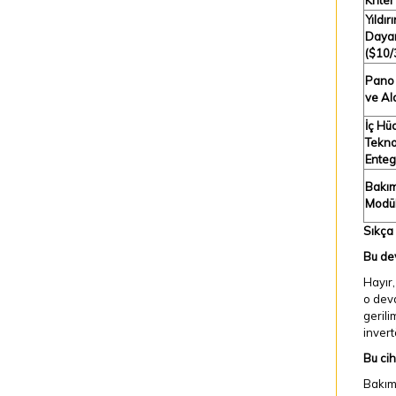
Kriter
Yıldır
Daya
(
$10/
Pano İ
ve Al
İç Hü
Teknol
Enteg
Bakım
Modül
Sıkça
Bu dev
Hayır,
o deva
gerili
invert
Bu cih
Bakım 