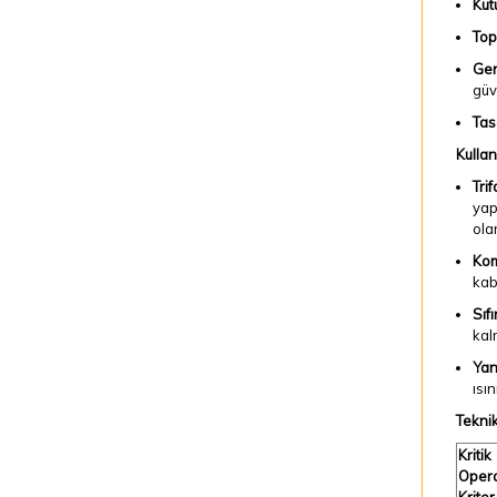
Kut
Top
Ger
güve
Tas
Kullan
Tri
yap
ola
Kom
kab
Sıfı
kal
Yan
ısı
Teknik
Kritik
Oper