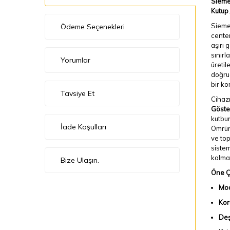
Siemen
Kutup 
Siemen
Ödeme Seçenekleri
center
aşırı 
sınırl
Yorumlar
üretil
doğrud
bir ko
Tavsiye Et
Cihazı
Göste
kutbun
İade Koşulları
Ömrünü
ve top
sistem
kalma
Bize Ulaşın.
Öne Çı
Mod
Kor
Deş