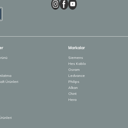
er
Markalar
Ürünü
Siemens
Hes Kablo
Osram
ınlatma
Ledvance
lt Ürünleri
Philips
Alkan
Chint
Hera
Ürünleri