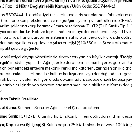
s Sentron Serisi T1+T2 (B+C Sınıfı) TT ve TN-S Şebeke Uyumlu Ağır Hizme
/ 3 Faz + 1 Nötr / Değiştirilebilir Kartuşlu / Ürün Kodu: 5SD7444-1)
s 5SD7444-1, endüstriyel tesislerin ana giriş panolarında, fabrikaların an
), hastane komplekslerinde ve rüzgar/güneş enerjisi santrallerinde (RES/G
gerilim şoklarına karşı korumak üzere tasarlanmış T1+T2 (B+C Sınıfı / Tip 1+
ayıcı parafudurdur. Nötr ve toprak hatlarının ayrı ilerlediği endüstriyel T
en bu cihaz; harici paratoner sistemine sahip olan veya açık arazide doğru
an panoya ileteceği devasa yıkıcı enerjiyi (
$10/350 mu s$
) ve trafo mane
mpakt şaside göğüsler.
 endüstriyel altyapı yönetiminde zirveye taşıyan en büyük avantajı,
"Değişt
rgeli"
modüler yapısıdır. Ağır şebeke darbelerini sönümleyerek görevini t
 ön panelindeki entegre mekanik renkli indikatörler üzerinden anlık olarak g
 Tamamladı). Herhangi bir kutbun kartuşu kırmızıya döndüğünde, alt gövde
rak barası vidalarına hiçbir aletle dokunmadan, sadece arızalı kartuşu yuva
i saniyeler içinde yeniden tam savunma moduna alabilirsiniz. Kartuş deği
z.
kan Teknik Özellikler
el Serisi:
Siemens Sentron Ağır Hizmet Şalt Ekosistemi
uma Sınıfı:
T1+T2 / B+C Sınıfı / Tip 1+2 Kombi (Hem doğrudan yıldırım deş
arj Kapasitesi (
$I_{imp}$
):
Kutup başına 25 kA, toplamda devasa 100 kA (