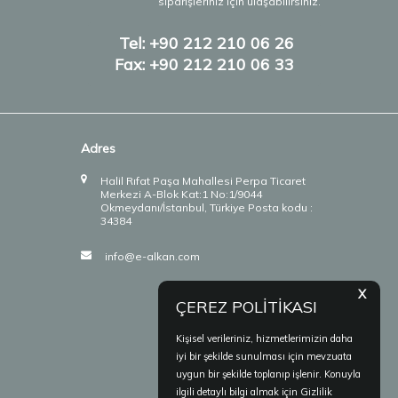
siparişleriniz için ulaşabilirsiniz.
Tel: +90 212 210 06 26
Fax: +90 212 210 06 33
Adres
Halil Rıfat Paşa Mahallesi Perpa Ticaret
Merkezi A-Blok Kat:1 No:1/9044
Okmeydanı/İstanbul, Türkiye Posta kodu :
34384
info@e-alkan.com
X
ÇEREZ POLİTİKASI
Kişisel verileriniz, hizmetlerimizin daha
iyi bir şekilde sunulması için mevzuata
uygun bir şekilde toplanıp işlenir. Konuyla
ilgili detaylı bilgi almak için Gizlilik