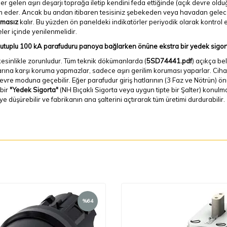
er gelen aşırı deşarjı toprağa iletip kendini feda ettiğinde (açık devre o
 eder. Ancak bu andan itibaren tesisiniz şebekeden veya havadan gelecek
masız
kalır. Bu yüzden ön paneldeki indikatörler periyodik olarak kontrol e
ler içinde yenilenmelidir.
kutuplu 100 kA parafuduru panoya bağlarken önüne ekstra bir yedek sigort
kesinlikle zorunludur. Tüm teknik dökümanlarda (
5SD74441.pdf
) açıkça be
rına karşı koruma yapmazlar, sadece aşırı gerilim koruması yaparlar. Cihaz
devre moduna geçebilir. Eğer parafudur giriş hatlarının (3 Faz ve Nötrün
bir
"Yedek Sigorta"
(NH Bıçaklı Sigorta veya uygun tipte bir Şalter) konul
e düşürebilir ve fabrikanın ana şalterini açtırarak tüm üretimi durdurabilir.
%
64