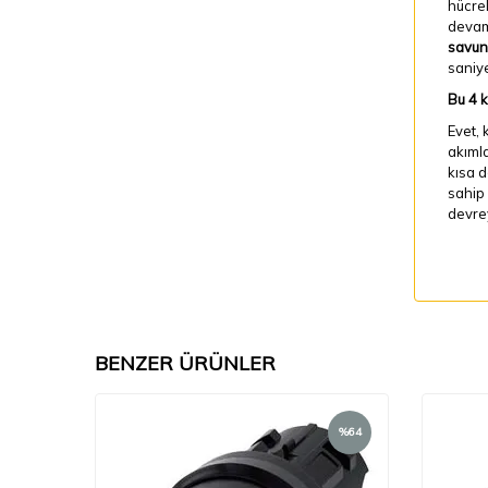
hücrel
devam
savun
saniye
Bu 4 
Evet, 
akımla
kısa 
sahip 
devrey
BENZER ÜRÜNLER
%
66
%
64