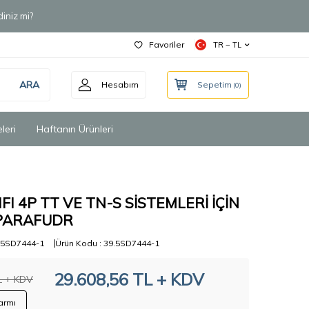
iniz mi?
Favoriler
TR − TL
ARA
Hesabım
Sepetim
(
0
)
leri
Haftanın Ürünleri
IFI 4P TT VE TN-S SİSTEMLERİ İÇİN
PARAFUDR
5SD7444-1
Ürün Kodu :
39.5SD7444-1
29.608,56
TL + KDV
 + KDV
armı