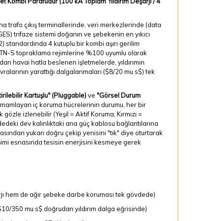
t Kombi Parafudur (100 kA Toplam Yıldırım Deşarjı / 4
a trafo çıkış terminallerinde, veri merkezlerinde (data
ES) trifaze sistemi doğanın ve şebekenin en yıkıcı
2) standardında 4 kutuplu bir kombi aşırı gerilim
T ve TN-S topraklama rejimlerine %100 uyumlu olarak
dan havai hatla beslenen işletmelerde, yıldırımın
vralarının yarattığı dalgalanmaları (
$8/20 mu s$
) tek
irilebilir Kartuşlu" (Pluggable)
ve
"Görsel Durum
amamlayan iç koruma hücrelerinin durumu, her bir
özle izlenebilir (Yeşil = Aktif Koruma, Kırmızı =
deki dev kalınlıktaki ana güç kablosu bağlantılarına
sından yukarı doğru çekip yenisini "tık" diye oturtarak
şimi esnasında tesisin enerjisini kesmeye gerek
arjı hem de ağır şebeke darbe koruması tek gövdede)
$10/350 mu s$
doğrudan yıldırım dalga eğrisinde)