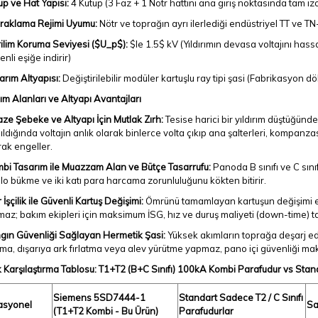
up ve Hat Yapısı:
4 Kutup (3 Faz + 1 Nötr hattını ana giriş noktasında tam 
raklama Rejimi Uyumu:
Nötr ve toprağın ayrı ilerlediği endüstriyel TT ve 
ilim Koruma Seviyesi (
$U_p$
):
$le 1.5$
kV (Yıldırımın devasa voltajını hass
nli eşiğe indirir)
arım Altyapısı:
Değiştirilebilir modüler kartuşlu ray tipi şasi (Fabrikasyon 
ım Alanları ve Altyapı Avantajları
faze Şebeke ve Altyapı İçin Mutlak Zırh:
Tesise harici bir yıldırım düştüğün
ıldığında voltajın anlık olarak binlerce volta çıkıp ana şalterleri, kompanz
rak engeller.
bi Tasarım ile Muazzam Alan ve Bütçe Tasarrufu:
Panoda B sınıfı ve C sınıf
lo bükme ve iki katı para harcama zorunluluğunu kökten bitirir.
r İşçilik ile Güvenli Kartuş Değişimi:
Ömrünü tamamlayan kartuşun değişimi 
maz; bakım ekipleri için maksimum İSG, hız ve duruş maliyeti (down-time) t
gın Güvenliği Sağlayan Hermetik Şasi:
Yüksek akımların toprağa deşarj edi
nma, dışarıya ark fırlatma veya alev yürütme yapmaz, pano içi güvenliği ma
 Karşılaştırma Tablosu: T1+T2 (B+C Sınıfı) 100kA Kombi Parafudur vs Standa
Siemens 5SD7444-1
Standart Sadece T2 / C Sınıfı
asyonel
Sa
(T1+T2 Kombi - Bu Ürün)
Parafudurlar