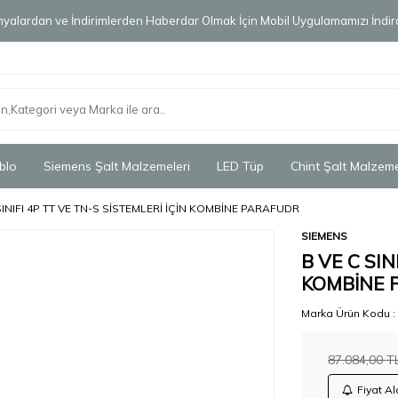
alardan ve İndirimlerden Haberdar Olmak İçin Mobil Uygulamamızı İndird
blo
Siemens Şalt Malzemeleri
LED Tüp
Chint Şalt Malzeme
SINIFI 4P TT VE TN-S SİSTEMLERİ İÇİN KOMBİNE PARAFUDR
SIEMENS
B VE C SIN
KOMBİNE 
Marka Ürün Kodu :
87.084,00
TL
Fiyat Al