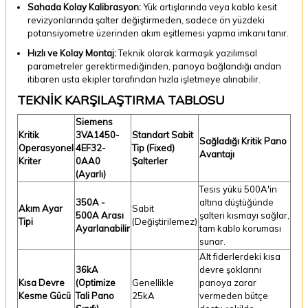
Sahada Kolay Kalibrasyon:
Yük artışlarında veya kablo kesit
revizyonlarında şalter değiştirmeden, sadece ön yüzdeki
potansiyometre üzerinden akım eşitlemesi yapma imkanı tanır.
Hızlı ve Kolay Montaj:
Teknik olarak karmaşık yazılımsal
parametreler gerektirmediğinden, panoya bağlandığı andan
itibaren usta ekipler tarafından hızla işletmeye alınabilir.
TEKNİK KARŞILAŞTIRMA TABLOSU
Siemens
Kritik
3VA1450-
Standart Sabit
Sağladığı Kritik Pano
Operasyonel
4EF32-
Tip (Fixed)
Avantajı
Kriter
0AA0
Şalterler
(Ayarlı)
Tesis yükü 500A'in
350A -
altına düştüğünde
Akım Ayar
Sabit
500A Arası
şalteri kısmayı sağlar,
Tipi
(Değiştirilemez)
Ayarlanabilir
tam kablo koruması
sunar.
Alt fiderlerdeki kısa
36kA
devre şoklarını
Kısa Devre
(Optimize
Genellikle
panoya zarar
Kesme Gücü
Tali Pano
25kA
vermeden bütçe