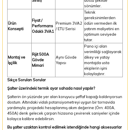
Sınıfı)
dostu şekilde
sönümler.
Teknik
gereksinimlerden
Fiyat /
Ürün
Premium 3VA2
ödün vermeden ilk
Performans
Konsepti
/ ETU Serisi
yatırım maliyetini en
Odaklı 3VA1
optimum seviyede
tutar.
Pano içi alan
verimliliği sağlayarak
Rijit 500A
Montaj ve
Aynı Gövde
dikey ve yatay
Gövde
İşçilik
Yapısı
montajda usta
Mimari
ekiplerin işini
kolaylaştırır.
Sıkça Sorulan Sorular
Şalter üzerindeki termik ayar sahada nasıl yapılır?
Şalterin ön yüzünde yer alan koruyucu şeffaf kapağı kaldırıyorsun
dostum. Altındaki vidalı potansiyometreyi uygun bir tornavida
yardımıyla, projedeki hesaplanmış akım değerine (Örn: 400A,
450A) denk gelecek çarpan hizasına çevirerek saniyeler içinde
kolayca kalibre edebilirsin.
Bu şalter uzaktan kontrol edilmek istendiğinde hangi aksesuarlar