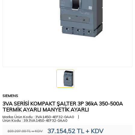
SIEMENS
3VA SERİSİ KOMPAKT ŞALTER 3P 36kA 350-500A
TERMİK AYARLI MANYETİK AYARLI
Marka Ürün Kodu :
3VA1450-4EF32-0AA0
Ürün Kodu :
39.3VA1450-4EF32-0AA0
37.154,52
TL + KDV
103.207,00
TL + KDV