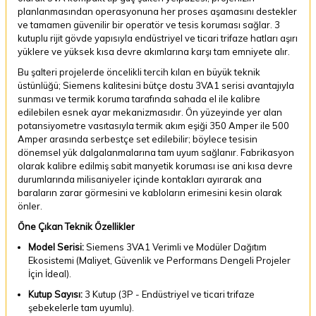
planlanmasından operasyonuna her proses aşamasını destekler
ve tamamen güvenilir bir operatör ve tesis koruması sağlar. 3
kutuplu rijit gövde yapısıyla endüstriyel ve ticari trifaze hatları aşırı
yüklere ve yüksek kısa devre akımlarına karşı tam emniyete alır.
Bu şalteri projelerde öncelikli tercih kılan en büyük teknik
üstünlüğü; Siemens kalitesini bütçe dostu 3VA1 serisi avantajıyla
sunması ve termik koruma tarafında sahada el ile kalibre
edilebilen esnek ayar mekanizmasıdır. Ön yüzeyinde yer alan
potansiyometre vasıtasıyla termik akım eşiği 350 Amper ile 500
Amper arasında serbestçe set edilebilir; böylece tesisin
dönemsel yük dalgalanmalarına tam uyum sağlanır. Fabrikasyon
olarak kalibre edilmiş sabit manyetik koruması ise ani kısa devre
durumlarında milisaniyeler içinde kontakları ayırarak ana
baraların zarar görmesini ve kabloların erimesini kesin olarak
önler.
Öne Çıkan Teknik Özellikler
Model Serisi:
Siemens 3VA1 Verimli ve Modüler Dağıtım
Ekosistemi (Maliyet, Güvenlik ve Performans Dengeli Projeler
İçin İdeal).
Kutup Sayısı:
3 Kutup (3P - Endüstriyel ve ticari trifaze
şebekelerle tam uyumlu).