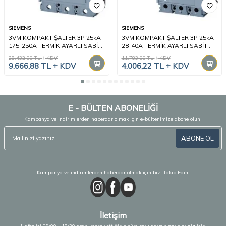
SIEMENS
SIEMENS
3VM KOMPAKT ŞALTER 3P 25kA
3VM KOMPAKT ŞALTER 3P 25kA
175-250A TERMİK AYARLI SABİT
28-40A TERMİK AYARLI SABİT
MANYETİK
MANYETİK
28.432,00
TL
KDV
11.783,00
TL
KDV
9.666,88
TL
KDV
4.006,22
TL
KDV
E - BÜLTEN ABONELİĞİ
Kampanya ve indirimlerden haberdar olmak için e-bültenimize abone olun.
ABONE OL
Kampanya ve indirimlerden haberdar olmak için bizi Takip Edin!
İletişim