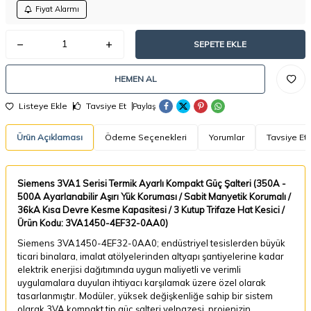
Fiyat Alarmı
SEPETE EKLE
HEMEN AL
Listeye Ekle
Tavsiye Et
Paylaş
Ürün Açıklaması
Ödeme Seçenekleri
Yorumlar
Tavsiye Et
Siemens 3VA1 Serisi Termik Ayarlı Kompakt Güç Şalteri (350A -
500A Ayarlanabilir Aşırı Yük Koruması / Sabit Manyetik Korumalı /
36kA Kısa Devre Kesme Kapasitesi / 3 Kutup Trifaze Hat Kesici /
Ürün Kodu: 3VA1450-4EF32-0AA0)
Siemens 3VA1450-4EF32-0AA0; endüstriyel tesislerden büyük
ticari binalara, imalat atölyelerinden altyapı şantiyelerine kadar
elektrik enerjisi dağıtımında uygun maliyetli ve verimli
uygulamalara duyulan ihtiyacı karşılamak üzere özel olarak
tasarlanmıştır. Modüler, yüksek değişkenliğe sahip bir sistem
olarak 3VA kompakt tip güç şalteri yelpazesi, projenizin