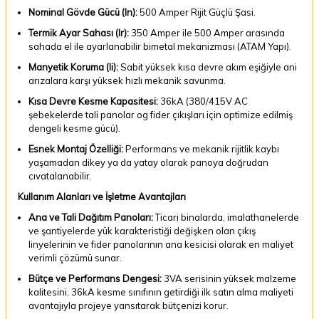
Nominal Gövde Gücü (In):
500 Amper Rijit Güçlü Şasi.
Termik Ayar Sahası (Ir):
350 Amper ile 500 Amper arasında
sahada el ile ayarlanabilir bimetal mekanizması (ATAM Yapı).
Manyetik Koruma (Ii):
Sabit yüksek kısa devre akım eşiğiyle ani
arızalara karşı yüksek hızlı mekanik savunma.
Kısa Devre Kesme Kapasitesi:
36kA (380/415V AC
şebekelerde tali panolar og fider çıkışları için optimize edilmiş
dengeli kesme gücü).
Esnek Montaj Özelliği:
Performans ve mekanik rijitlik kaybı
yaşamadan dikey ya da yatay olarak panoya doğrudan
cıvatalanabilir.
Kullanım Alanları ve İşletme Avantajları
Ana ve Tali Dağıtım Panoları:
Ticari binalarda, imalathanelerde
ve şantiyelerde yük karakteristiği değişken olan çıkış
linyelerinin ve fider panolarının ana kesicisi olarak en maliyet
verimli çözümü sunar.
Bütçe ve Performans Dengesi:
3VA serisinin yüksek malzeme
kalitesini, 36kA kesme sınıfının getirdiği ilk satın alma maliyeti
avantajıyla projeye yansıtarak bütçenizi korur.