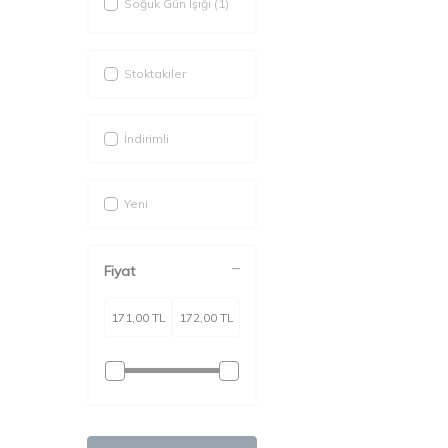
Soğuk Gün Işığı
(1)
Stoktakiler
İndirimli
Yeni
Fiyat