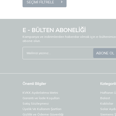
SEÇIMI FILTRELE
E - BÜLTEN ABONELİĞİ
Kampanya ve indirimlerden haberdar olmak için e-bültenimiz
abone olun.
ABONE OL
Önemli Bilgiler
Kategoril
KVKK Aydınlatma Metni
Haftanın 
Garanti ve İade Koşulları
Balast
Satış Sözleşmesi
Kablolar
Üyelik Ve Kullanım Şartları
Solar Ayd
Gizlilik ve Ödeme Güvenliği
Siemens Şa