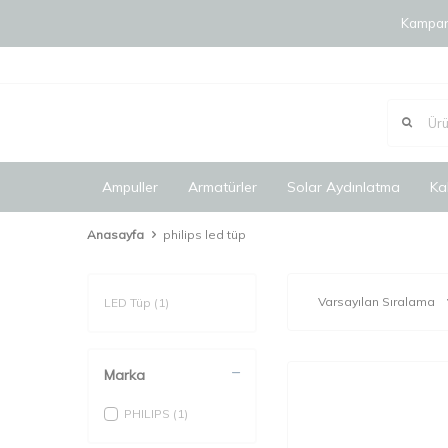
Kampany
Ampuller
Armatürler
Solar Aydınlatma
Ka
Anasayfa
philips led tüp
LED Tüp
(1)
Marka
PHILIPS
(1)