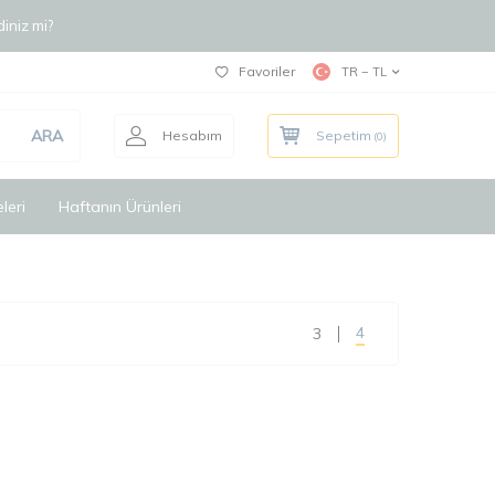
iniz mi?
Favoriler
TR − TL
ARA
Hesabım
Sepetim
(
0
)
leri
Haftanın Ürünleri
4
3