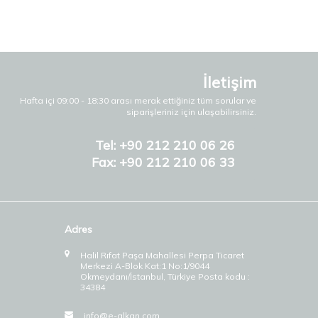
İletişim
Hafta içi 09:00 - 18:30 arası merak ettiğiniz tüm sorular ve
siparişleriniz için ulaşabilirsiniz.
Tel: +90 212 210 06 26
Fax: +90 212 210 06 33
Adres
Halil Rıfat Paşa Mahallesi Perpa Ticaret
Merkezi A-Blok Kat:1 No:1/9044
Okmeydanı/İstanbul, Türkiye Posta kodu :
34384
info@e-alkan.com