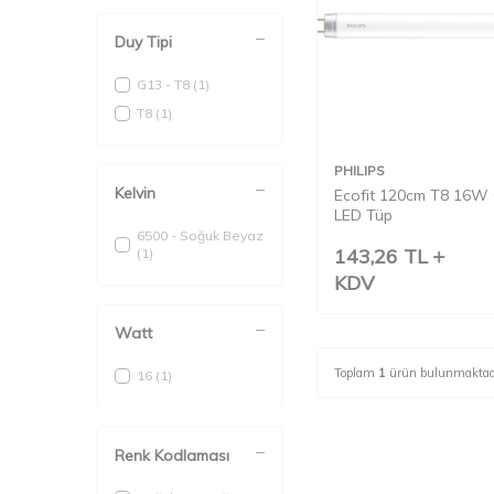
Duy Tipi
G13 - T8
(1)
T8
(1)
PHILIPS
Kelvin
Ecofit 120cm T8 16W
LED Tüp
6500 - Soğuk Beyaz
143,26
TL
(1)
KDV
Watt
Toplam
1
ürün bulunmaktad
16
(1)
Renk Kodlaması