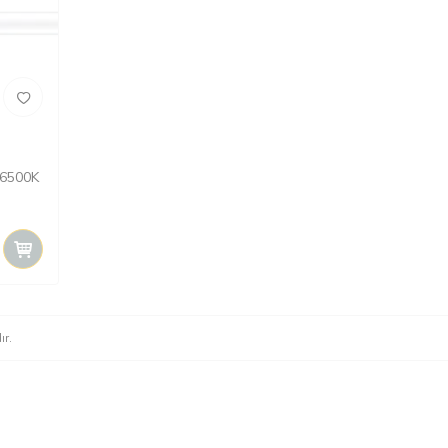
 6500K
ır.