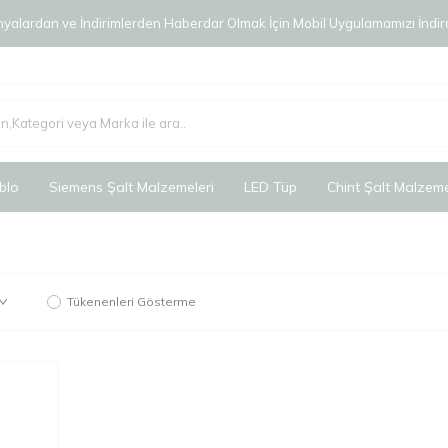
alardan ve İndirimlerden Haberdar Olmak İçin Mobil Uygulamamızı İndird
blo
Siemens Şalt Malzemeleri
LED Tüp
Chint Şalt Malzeme
Tükenenleri Gösterme