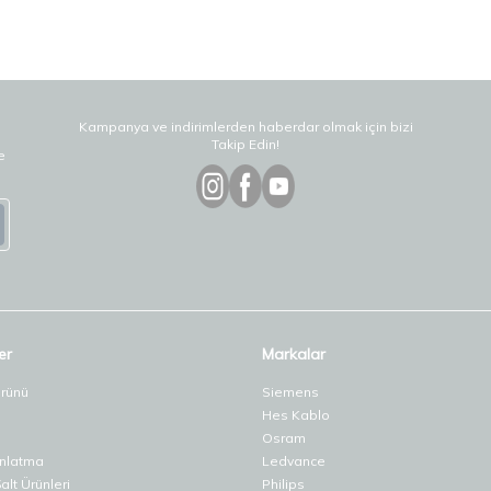
Kampanya ve indirimlerden haberdar olmak için bizi
Takip Edin!
e
er
Markalar
Ürünü
Siemens
Hes Kablo
Osram
ınlatma
Ledvance
lt Ürünleri
Philips