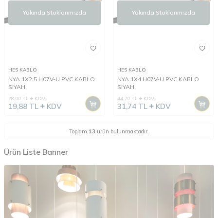
Yakında Stoklarımızda
Yakında Stoklarımızda
HES KABLO
HES KABLO
NYA 1X2.5 H07V-U PVC KABLO
NYA 1X4 H07V-U PVC KABLO
SİYAH
SİYAH
28,00
TL
KDV
44,70
TL
KDV
19,88
TL
KDV
31,74
TL
KDV
Toplam
13
ürün bulunmaktadır.
Ürün Liste Banner