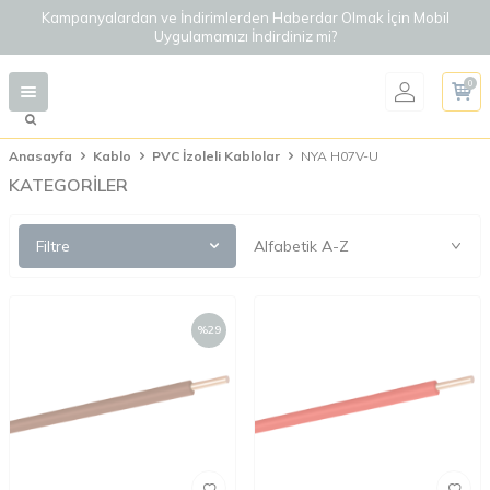
Kampanyalardan ve İndirimlerden Haberdar Olmak İçin Mobil
Uygulamamızı İndirdiniz mi?
0
Anasayfa
Kablo
PVC İzoleli Kablolar
NYA H07V-U
KATEGORİLER
Filtre
%
29