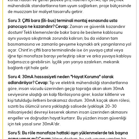
mühendislik standartlarına tam uyum sağlarken, proje bütçesinde
de muazzam bir maliyet tasarrufu getirir.
Soru 3: Çiftli bara (Bi-bus) terminali montaj esnasında usta
panocuya ne kazandırır?
Cevap:
Zaman ve güvenlik kazandırır
dostum! Tekli klemenslerde bakır bara ile besleme kablosunu
aynı yuvaya sıkıştırmak zorunda kalırsın; bu da vidanın tam
basmamasına ve zamanla gevşeme kaynaklı ark yangınlarına yol
açar. Chint’in çiftli bara terminalinde ise ön yuvaya çatal veya
iğne tipi monofaze barayı yerleştirip sıkar ve arka yuvaya kabloyu
bağımsızca girebilirsin. İşçilik yarı yarıya azalırken, mekanik
bağlantı rijit hale gelir.
Soru 4: 30mA hassasiyeti neden "Hayat Koruma" olarak
adlandırılıyor?
Cevap:
Tıp ve elektrik mühendisliği standartlarına
göre, insan vücudu üzerinden geçip toprağa akan akım 30mA
seviyesine ulaştığı an kalp fibrilasyona girer, kaslar kilitlenir ve
kişi tutulduğu iletkeni bırakamaz dostum. 30mA kaçak akım rölesi,
sızıntı bu ölümcül sınıra yaklaştığı salisede (yaklaşık 20-30
milisaniyede) devreyi keserek akımın insan üzerinden akmasını
engeller ve doğrudan hayat kurtarır. Bu yüzden insan güvenliği
için tek yasal sınır 30mA'dir.
Soru 5: Bu röle monofaze hattaki aşırı yüklenmelerde tek başına
açma yapar mı?
Cevap:
Hayır dostum, bu çok yaygın yapılan bir