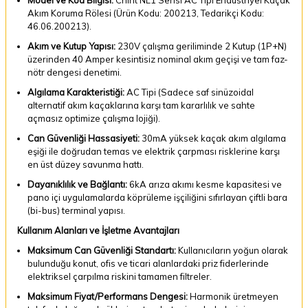
Akım Koruma Rölesi (Ürün Kodu: 200213, Tedarikçi Kodu:
46.06.200213).
Akım ve Kutup Yapısı:
230V çalışma geriliminde 2 Kutup (1P+N)
üzerinden 40 Amper kesintisiz nominal akım geçişi ve tam faz-
nötr dengesi denetimi.
Algılama Karakteristiği:
AC Tipi (Sadece saf sinüzoidal
alternatif akım kaçaklarına karşı tam kararlılık ve sahte
açmasız optimize çalışma lojiği).
Can Güvenliği Hassasiyeti:
30mA yüksek kaçak akım algılama
eşiği ile doğrudan temas ve elektrik çarpması risklerine karşı
en üst düzey savunma hattı.
Dayanıklılık ve Bağlantı:
6kA arıza akımı kesme kapasitesi ve
pano içi uygulamalarda köprüleme işçiliğini sıfırlayan çiftli bara
(bi-bus) terminal yapısı.
Kullanım Alanları ve İşletme Avantajları
Maksimum Can Güvenliği Standartı:
Kullanıcıların yoğun olarak
bulunduğu konut, ofis ve ticari alanlardaki priz fiderlerinde
elektriksel çarpılma riskini tamamen filtreler.
Maksimum Fiyat/Performans Dengesi:
Harmonik üretmeyen