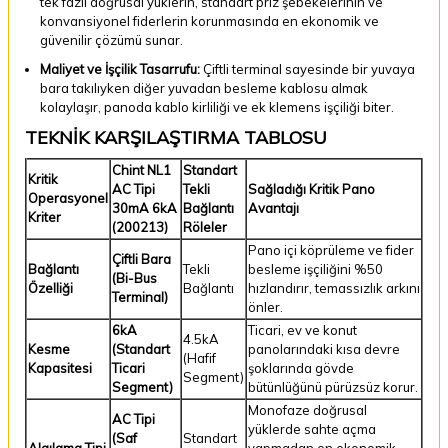
tek fazlı doğrusal yüklerin, standart priz şebekelerinin ve
konvansiyonel fiderlerin korunmasında en ekonomik ve
güvenilir çözümü sunar.
Maliyet ve İşçilik Tasarrufu:
Çiftli terminal sayesinde bir yuvaya
bara takılıyken diğer yuvadan besleme kablosu almak
kolaylaşır, panoda kablo kirliliği ve ek klemens işçiliği biter.
TEKNİK KARŞILAŞTIRMA TABLOSU
Chint NL1
Standart
Kritik
AC Tipi
Tekli
Sağladığı Kritik Pano
Operasyonel
30mA 6kA
Bağlantı
Avantajı
Kriter
(200213)
Röleler
Pano içi köprüleme ve fider
Çiftli Bara
Bağlantı
Tekli
besleme işçiliğini %50
(Bi-Bus
Özelliği
Bağlantı
hızlandırır, temassızlık arkını
Terminal)
önler.
6kA
Ticari, ev ve konut
4.5kA
Kesme
(Standart
panolarındaki kısa devre
(Hafif
Kapasitesi
Ticari
şoklarında gövde
Segment)
Segment)
bütünlüğünü pürüzsüz korur.
Monofaze doğrusal
AC Tipi
yüklerde sahte açma
(Saf
Standart
Algılama Tipi
yapmadan en ekonomik