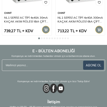
CHINT
CHINT
NL1 SERİSİ AC TİPİ 4x40A 30mA
NL1 SERİSİ AC TİPİ 4x40A 300mA
KAÇAK AKIM RÖLESİ 6kA ÇİFTLİ
KAÇAK AKIM RÖLESİ 6kA ÇİFTLİ
BARA
BARA
739,27
TL
KDV
713,22
TL
KDV
E - BÜLTEN ABONELİĞİ
Kampanya ve indirimlerden haberdar olmak için e-bültenimize abone olun.
ABONE OL
Kampanya ve indirimlerden haberdar olmak için bizi Takip Edin!
İletişim
Hafta içi 09:00 - 18:30 arası merak ettiğiniz tüm sorular ve siparişleriniz için