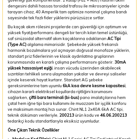
dengesini dahili hassas toroidal trafosu ile mikrosaniyeler içinde
tarayan cihaz, 40 Amperlik tam optimize nominal çalışma bandı
sayesinde tek fazlı fider yüklerini pürüzsüzce sırtlar.
Bu kaçak akım rölesini projelerde can güvenliği için optimum ve
yüksek fiyat/performans dengeli bir tercih kılan temel üstünlüğü,
saf sinüzoidal alternatif akım kaçaklarına odaklanan
AC Tipi
(Type AC)
algılama mimarisidir. Şebekede yüksek frekanslı
harmonik bozulmalara yol açmayan doğrusal monofaze yüklerin,
standart priz fiderlerinin ve klasik aydınlatma gruplarının
korunmasında en kararlı çalışma performansını gösterir.
30mA
yüksek hassasiyet eşiği
, insan vücudu üzerinden akabilecek
sızıntıları tehlikeli sınıra ulaşmadan yakalar ve devreyi saliseler
içinde keserek hayat kurtarır. Standart AG şebeke
gereksinimlerine tam uyumlu
6kA kısa devre kesme kapasitesi
,
cihazın kararlı elektriksel koşullarda rijitliğini korumasını
sağlarken,
çiftli bara terminali (bi-bus)
pano imalatçılarına hem
çatal hem iğne tipi bara kullanımı ile muazzam bir işçilik konforu
ve maksimum montaj hızı sunar. Chint NL1 2x40A 6kA AC tipi,
teknik döküman verileriyle,
200213
ürün kodu ve
46.06.200213
tedarikçi kodu standartlarıyla eksiksiz uyumludur.
Öne Çıkan Teknik Özellikler
Model ve Kod Bilgisi:
Chint NL1 Serisi AC Tipi Endüstriyel Kaçak