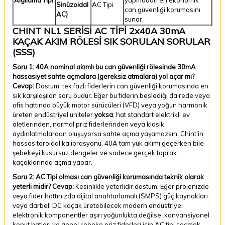
Sinüzoidal
AC Tipi
can güvenliği korumasını
AC)
sunar.
CHINT NL1 SERİSİ AC TİPİ 2x40A 30mA
KAÇAK AKIM RÖLESİ SIK SORULAN SORULAR
(SSS)
Soru 1: 40A nominal akımlı bu can güvenliği rölesinde 30mA
hassasiyet sahte açmalara (gereksiz atmalara) yol açar mı?
Cevap:
Dostum, tek fazlı fiderlerin can güvenliği korumasında en
sık karşılaşılan soru budur. Eğer bu fiderin beslediği dairede veya
ofis hattında büyük motor sürücüleri (VFD) veya yoğun harmonik
üreten endüstriyel üniteler
yoksa
; hat standart elektrikli ev
aletlerinden, normal priz fiderlerinden veya klasik
aydınlatmalardan oluşuyorsa sahte açma yaşamazsın. Chint'in
hassas toroidal kalibrasyonu, 40A tam yük akımı geçerken bile
şebekeyi kusursuz dengeler ve sadece gerçek toprak
kaçaklarında açma yapar.
Soru 2: AC Tipi olması can güvenliği korumasında teknik olarak
yeterli midir?
Cevap:
Kesinlikle yeterlidir dostum. Eğer projenizde
veya fider hattınızda dijital anahtarlamalı (SMPS) güç kaynakları
veya darbeli DC kaçak üretebilecek modern endüstriyel
elektronik komponentler aşırı yoğunlukta değilse, konvansiyonel
konut hatları ve genel şebeke priz fiderleri için AC tipi seçmek