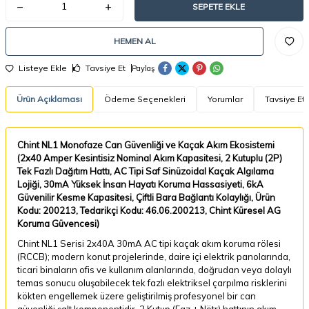
SEPETE EKLE
HEMEN AL
Listeye Ekle
Tavsiye Et
Paylaş
Ürün Açıklaması
Ödeme Seçenekleri
Yorumlar
Tavsiye Et
Chint NL1 Monofaze Can Güvenliği ve Kaçak Akım Ekosistemi
(2x40 Amper Kesintisiz Nominal Akım Kapasitesi, 2 Kutuplu (2P)
Tek Fazlı Dağıtım Hattı, AC Tipi Saf Sinüzoidal Kaçak Algılama
Lojiği, 30mA Yüksek İnsan Hayatı Koruma Hassasiyeti, 6kA
Güvenilir Kesme Kapasitesi, Çiftli Bara Bağlantı Kolaylığı, Ürün
Kodu: 200213, Tedarikçi Kodu: 46.06.200213, Chint Küresel AG
Koruma Güvencesi)
Chint NL1 Serisi 2x40A 30mA AC tipi kaçak akım koruma rölesi
(RCCB); modern konut projelerinde, daire içi elektrik panolarında,
ticari binaların ofis ve kullanım alanlarında, doğrudan veya dolaylı
temas sonucu oluşabilecek tek fazlı elektriksel çarpılma risklerini
kökten engellemek üzere geliştirilmiş profesyonel bir can
güvenliği şalt komponentidir. 2 Kutup (Faz + Nötr) hattının akım