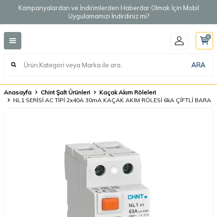
Kampanyalardan ve İndirimlerden Haberdar Olmak İçin Mobil
Uygulamamızı İndirdiniz mi?
0
ARA
Anasayfa
Chint Şalt Ürünleri
Kaçak Akım Röleleri
NL1 SERİSİ AC TİPİ 2x40A 30mA KAÇAK AKIM RÖLESİ 6kA ÇİFTLİ BARA