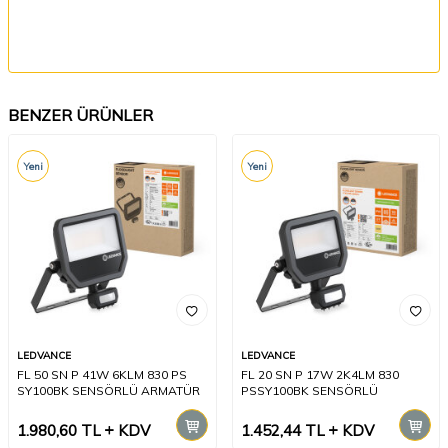
BENZER ÜRÜNLER
Yeni
Yeni
LEDVANCE
LEDVANCE
FL 50 SN P 41W 6KLM 830 PS
FL 20 SN P 17W 2K4LM 830
SY100BK SENSÖRLÜ ARMATÜR
PSSY100BK SENSÖRLÜ
1.980,60
TL
KDV
1.452,44
TL
KDV