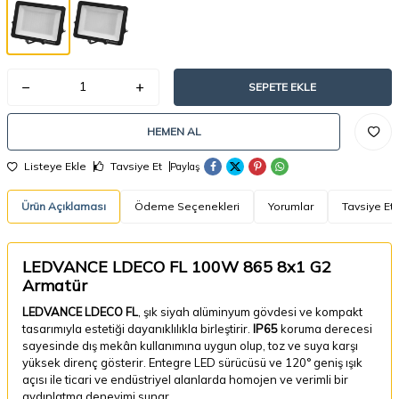
SEPETE EKLE
HEMEN AL
Listeye Ekle
Tavsiye Et
Paylaş
Ürün Açıklaması
Ödeme Seçenekleri
Yorumlar
Tavsiye Et
LEDVANCE LDECO FL 100W 865 8x1 G2
Armatür
LEDVANCE LDECO FL
, şık siyah alüminyum gövdesi ve kompakt
tasarımıyla estetiği dayanıklılıkla birleştirir.
IP65
koruma derecesi
sayesinde dış mekân kullanımına uygun olup, toz ve suya karşı
yüksek direnç gösterir. Entegre LED sürücüsü ve 120° geniş ışık
açısı ile ticari ve endüstriyel alanlarda homojen ve verimli bir
aydınlatma deneyimi sunar.