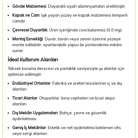
Gövde Malzemesi
: Dayanıklı siyah alüminyumdan üretilmiştir.
Kapak ve Cam
: Işık yayan yüzey ve kapak malzemesi temperli
camdır.
Çevresel Duyarlılık
: Ürün içeriğinde cıva bulunmaz (0.0 mg).
Montaj Esnekliği
: Duvar, tavan veya zemin üzerine yüzeye
monte edilebilir; ayarlanabilir yapısı ile yönlendirme imkânı
sunar.
İdeal Kullanım Alanları
Yüksek koruma derecesi ve parlaklık seviyesiyle şu alanlar için
optimize edilmiştir:
Endüstriyel Ortamlar
: Fabrika ve üretim tesislerinin iç ve dış
alanları.
Ticari Alanlar
: Otoparklar, bina cepheleri ve ticari depo
alanları.
Dış Mekân Uygulamaları
: Bahçe, çevre ve güvenlik
aydınlatması.
Geniş İç Mekânlar
: Estetik ve net aydınlatma beklenen ofis
veya sergi alanları.