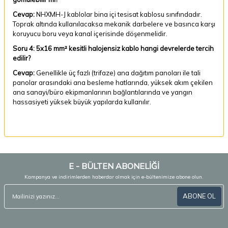
Cevap:
NHXMH-J kablolar bina içi tesisat kablosu sınıfındadır.
Toprak altında kullanılacaksa mekanik darbelere ve basınca karşı
koruyucu boru veya kanal içerisinde döşenmelidir.
Soru 4: 5x16 mm² kesitli halojensiz kablo hangi devrelerde tercih
edilir?
Cevap:
Genellikle üç fazlı (trifaze) ana dağıtım panoları ile tali
panolar arasındaki ana besleme hatlarında, yüksek akım çekilen
ana sanayi/büro ekipmanlarının bağlantılarında ve yangın
hassasiyeti yüksek büyük yapılarda kullanılır.
E - BÜLTEN ABONELİĞİ
Kampanya ve indirimlerden haberdar olmak için e-bültenimize abone olun.
ABONE OL