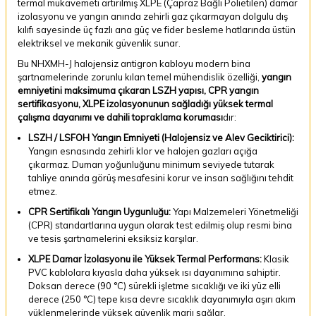
termal mukavemeti artırılmış XLPE (Çapraz Bağlı Polietilen) damar
izolasyonu ve yangın anında zehirli gaz çıkarmayan dolgulu dış
kılıfı sayesinde üç fazlı ana güç ve fider besleme hatlarında üstün
elektriksel ve mekanik güvenlik sunar.
Bu NHXMH-J halojensiz antigron kabloyu modern bina
şartnamelerinde zorunlu kılan temel mühendislik özelliği,
yangın
emniyetini maksimuma çıkaran LSZH yapısı, CPR yangın
sertifikasyonu, XLPE izolasyonunun sağladığı yüksek termal
çalışma dayanımı ve dahili topraklama koruması
dır:
LSZH / LSFOH Yangın Emniyeti (Halojensiz ve Alev Geciktirici):
Yangın esnasında zehirli klor ve halojen gazları açığa
çıkarmaz. Duman yoğunluğunu minimum seviyede tutarak
tahliye anında görüş mesafesini korur ve insan sağlığını tehdit
etmez.
CPR Sertifikalı Yangın Uygunluğu:
Yapı Malzemeleri Yönetmeliği
(CPR) standartlarına uygun olarak test edilmiş olup resmi bina
ve tesis şartnamelerini eksiksiz karşılar.
XLPE Damar İzolasyonu ile Yüksek Termal Performans:
Klasik
PVC kablolara kıyasla daha yüksek ısı dayanımına sahiptir.
Doksan derece (90 °C) sürekli işletme sıcaklığı ve iki yüz elli
derece (250 °C) tepe kısa devre sıcaklık dayanımıyla aşırı akım
yüklenmelerinde yüksek güvenlik marjı sağlar.