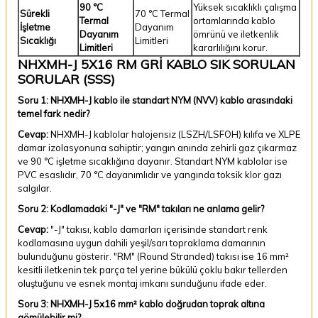
90 °C
Yüksek sıcaklıklı çalışma
Sürekli
70 °C Termal
Termal
ortamlarında kablo
İşletme
Dayanım
Dayanım
ömrünü ve iletkenlik
Sıcaklığı
Limitleri
Limitleri
kararlılığını korur.
NHXMH-J 5X16 RM GRİ KABLO SIK SORULAN
SORULAR (SSS)
Soru 1: NHXMH-J kablo ile standart NYM (NVV) kablo arasındaki
temel fark nedir?
Cevap:
NHXMH-J kablolar halojensiz (LSZH/LSFOH) kılıfa ve XLPE
damar izolasyonuna sahiptir; yangın anında zehirli gaz çıkarmaz
ve 90 °C işletme sıcaklığına dayanır. Standart NYM kablolar ise
PVC esaslıdır, 70 °C dayanımlıdır ve yangında toksik klor gazı
salgılar.
Soru 2: Kodlamadaki "-J" ve "RM" takıları ne anlama gelir?
Cevap:
"-J" takısı, kablo damarları içerisinde standart renk
kodlamasına uygun dahili yeşil/sarı topraklama damarının
bulunduğunu gösterir. "RM" (Round Stranded) takısı ise 16 mm²
kesitli iletkenin tek parça tel yerine bükülü çoklu bakır tellerden
oluştuğunu ve esnek montaj imkanı sunduğunu ifade eder.
Soru 3: NHXMH-J 5x16 mm² kablo doğrudan toprak altına
gömülebilir mi?