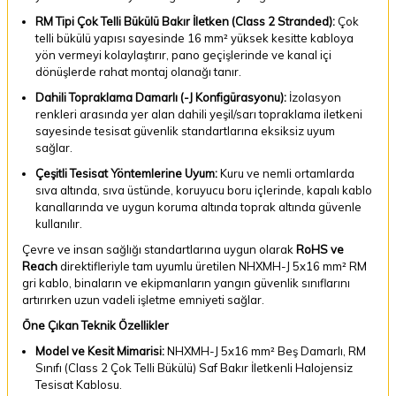
RM Tipi Çok Telli Bükülü Bakır İletken (Class 2 Stranded):
Çok
telli bükülü yapısı sayesinde 16 mm² yüksek kesitte kabloya
yön vermeyi kolaylaştırır, pano geçişlerinde ve kanal içi
dönüşlerde rahat montaj olanağı tanır.
Dahili Topraklama Damarlı (-J Konfigürasyonu):
İzolasyon
renkleri arasında yer alan dahili yeşil/sarı topraklama iletkeni
sayesinde tesisat güvenlik standartlarına eksiksiz uyum
sağlar.
Çeşitli Tesisat Yöntemlerine Uyum:
Kuru ve nemli ortamlarda
sıva altında, sıva üstünde, koruyucu boru içlerinde, kapalı kablo
kanallarında ve uygun koruma altında toprak altında güvenle
kullanılır.
Çevre ve insan sağlığı standartlarına uygun olarak
RoHS ve
Reach
direktifleriyle tam uyumlu üretilen NHXMH-J 5x16 mm² RM
gri kablo, binaların ve ekipmanların yangın güvenlik sınıflarını
artırırken uzun vadeli işletme emniyeti sağlar.
Öne Çıkan Teknik Özellikler
Model ve Kesit Mimarisi:
NHXMH-J 5x16 mm² Beş Damarlı, RM
Sınıfı (Class 2 Çok Telli Bükülü) Saf Bakır İletkenli Halojensiz
Tesisat Kablosu.