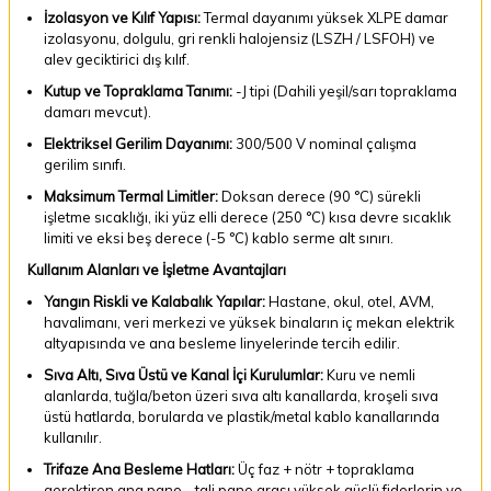
İzolasyon ve Kılıf Yapısı:
Termal dayanımı yüksek XLPE damar
izolasyonu, dolgulu, gri renkli halojensiz (LSZH / LSFOH) ve
alev geciktirici dış kılıf.
Kutup ve Topraklama Tanımı:
-J tipi (Dahili yeşil/sarı topraklama
damarı mevcut).
Elektriksel Gerilim Dayanımı:
300/500 V nominal çalışma
gerilim sınıfı.
Maksimum Termal Limitler:
Doksan derece (90 °C) sürekli
işletme sıcaklığı, iki yüz elli derece (250 °C) kısa devre sıcaklık
limiti ve eksi beş derece (-5 °C) kablo serme alt sınırı.
Kullanım Alanları ve İşletme Avantajları
Yangın Riskli ve Kalabalık Yapılar:
Hastane, okul, otel, AVM,
havalimanı, veri merkezi ve yüksek binaların iç mekan elektrik
altyapısında ve ana besleme linyelerinde tercih edilir.
Sıva Altı, Sıva Üstü ve Kanal İçi Kurulumlar:
Kuru ve nemli
alanlarda, tuğla/beton üzeri sıva altı kanallarda, kroşeli sıva
üstü hatlarda, borularda ve plastik/metal kablo kanallarında
kullanılır.
Trifaze Ana Besleme Hatları:
Üç faz + nötr + topraklama
gerektiren ana pano - tali pano arası yüksek güçlü fiderlerin ve