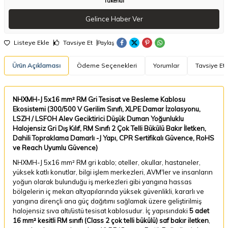
Tükendi
Gelince Haber Ver
Listeye Ekle
Tavsiye Et
Paylaş
Ürün Açıklaması
Ödeme Seçenekleri
Yorumlar
Tavsiye Et
NHXMH-J 5x16 mm² RM Gri Tesisat ve Besleme Kablosu
Ekosistemi (300/500 V Gerilim Sınıfı, XLPE Damar İzolasyonu,
LSZH / LSFOH Alev Geciktirici Düşük Duman Yoğunluklu
Halojensiz Gri Dış Kılıf, RM Sınıfı 2 Çok Telli Bükülü Bakır İletken,
Dahili Topraklama Damarlı -J Yapı, CPR Sertifikalı Güvence, RoHS
ve Reach Uyumlu Güvence)
NHXMH-J 5x16 mm² RM gri kablo; oteller, okullar, hastaneler,
yüksek katlı konutlar, bilgi işlem merkezleri, AVM'ler ve insanların
yoğun olarak bulunduğu iş merkezleri gibi yangına hassas
bölgelerin iç mekan altyapılarında yüksek güvenlikli, kararlı ve
yangına dirençli ana güç dağıtımı sağlamak üzere geliştirilmiş
halojensiz sıva altı/üstü tesisat kablosudur. İç yapısındaki
5 adet
16 mm² kesitli RM sınıfı (Class 2 çok telli bükülü) saf bakır iletken
,