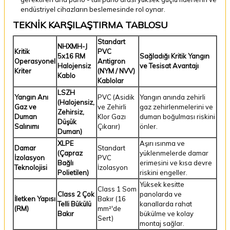
endüstriyel cihazların beslemesinde rol oynar.
TEKNİK KARŞILAŞTIRMA TABLOSU
Standart
NHXMH-J
Kritik
PVC
5x16 RM
Sağladığı Kritik Yangın
Operasyonel
Antigron
Halojensiz
ve Tesisat Avantajı
Kriter
(NYM / NVV)
Kablo
Kablolar
LSZH
Yangın Anı
PVC (Asidik
Yangın anında zehirli
(Halojensiz,
Gaz ve
ve Zehirli
gaz zehirlenmelerini ve
Zehirsiz,
Duman
Klor Gazı
duman boğulması riskini
Düşük
Salınımı
Çıkarır)
önler.
Duman)
XLPE
Aşırı ısınma ve
Damar
Standart
(Çapraz
yüklenmelerde damar
İzolasyon
PVC
Bağlı
erimesini ve kısa devre
Teknolojisi
İzolasyon
Polietilen)
riskini engeller.
Yüksek kesitte
Class 1 Som
Class 2 Çok
panolarda ve
İletken Yapısı
Bakır (16
Telli Bükülü
kanallarda rahat
(RM)
mm²'de
Bakır
bükülme ve kolay
Sert)
montaj sağlar.