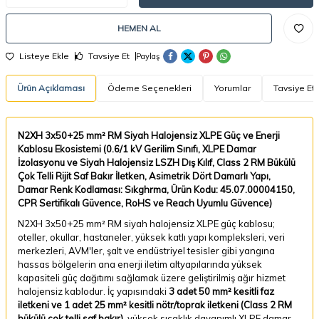
HEMEN AL
Listeye Ekle
Tavsiye Et
Paylaş
Ürün Açıklaması
Ödeme Seçenekleri
Yorumlar
Tavsiye Et
N2XH 3x50+25 mm² RM Siyah Halojensiz XLPE Güç ve Enerji
Kablosu Ekosistemi (0.6/1 kV Gerilim Sınıfı, XLPE Damar
İzolasyonu ve Siyah Halojensiz LSZH Dış Kılıf, Class 2 RM Bükülü
Çok Telli Rijit Saf Bakır İletken, Asimetrik Dört Damarlı Yapı,
Damar Renk Kodlaması: Sıkghrma, Ürün Kodu: 45.07.00004150,
CPR Sertifikalı Güvence, RoHS ve Reach Uyumlu Güvence)
N2XH 3x50+25 mm² RM siyah halojensiz XLPE güç kablosu;
oteller, okullar, hastaneler, yüksek katlı yapı kompleksleri, veri
merkezleri, AVM'ler, şalt ve endüstriyel tesisler gibi yangına
hassas bölgelerin ana enerji iletim altyapılarında yüksek
kapasiteli güç dağıtımı sağlamak üzere geliştirilmiş ağır hizmet
halojensiz kablodur. İç yapısındaki
3 adet 50 mm² kesitli faz
iletkeni ve 1 adet 25 mm² kesitli nötr/toprak iletkeni (Class 2 RM
bükülü çok telli saf bakır)
, yüksek sıcaklık dayanımlı XLPE damar