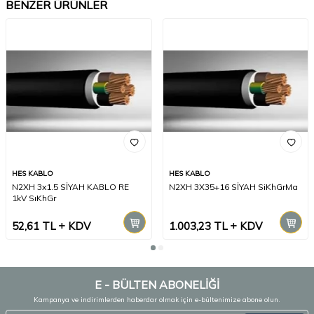
BENZER ÜRÜNLER
HES KABLO
HES KABLO
N2XH 3x1.5 SİYAH KABLO RE
N2XH 3X35+16 SİYAH SiKhGrMa
1kV SıKhGr
52,61
TL
KDV
1.003,23
TL
KDV
E - BÜLTEN ABONELİĞİ
Kampanya ve indirimlerden haberdar olmak için e-bültenimize abone olun.