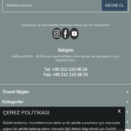
ABONE OL
Kampanya ve indirimlerden haberdar olmak için bizi Takip Edin!
İletişim
Hafta içi 09:00 - 18:30 arası merak ettiğiniz tüm sorular ve siparişleriniz için
ulaşabilirsiniz.
Tel: +90 212 210 06 26
Fax: +90 212 210 06 33
Önemli Bilgiler
Kategoriler
X
Markalar
ÇEREZ POLİTİKASI
Adres
Kişisel verileriniz, hizmetlerimizin daha iyi bir şekilde sunulması için mevzuata
uygun bir şekilde toplanıp işlenir. Konuyla ilgili detaylı bilgi almak için Gizlilik