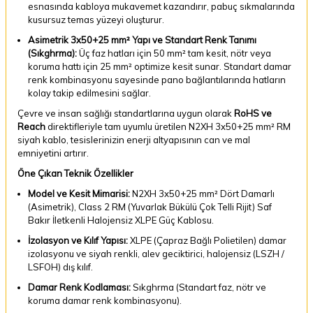
esnasında kabloya mukavemet kazandırır, pabuç sıkmalarında
kusursuz temas yüzeyi oluşturur.
Asimetrik 3x50+25 mm² Yapı ve Standart Renk Tanımı
(Sıkghrma):
Üç faz hatları için 50 mm² tam kesit, nötr veya
koruma hattı için 25 mm² optimize kesit sunar. Standart damar
renk kombinasyonu sayesinde pano bağlantılarında hatların
kolay takip edilmesini sağlar.
Çevre ve insan sağlığı standartlarına uygun olarak
RoHS ve
Reach
direktifleriyle tam uyumlu üretilen N2XH 3x50+25 mm² RM
siyah kablo, tesislerinizin enerji altyapısının can ve mal
emniyetini artırır.
Öne Çıkan Teknik Özellikler
Model ve Kesit Mimarisi:
N2XH 3x50+25 mm² Dört Damarlı
(Asimetrik), Class 2 RM (Yuvarlak Bükülü Çok Telli Rijit) Saf
Bakır İletkenli Halojensiz XLPE Güç Kablosu.
İzolasyon ve Kılıf Yapısı:
XLPE (Çapraz Bağlı Polietilen) damar
izolasyonu ve siyah renkli, alev geciktirici, halojensiz (LSZH /
LSFOH) dış kılıf.
Damar Renk Kodlaması:
Sıkghrma (Standart faz, nötr ve
koruma damar renk kombinasyonu).