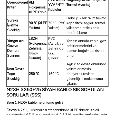
Operasyonel
RM
YVV / NYY
Termal Avantaj
Kriter
Halojensiz
Kablolar
XLPE Kablo
Daha yüksek akım taşıma
Sürekli
90 °C (XLPE
70 °C (PVC
kapasitesi sağlar, termal
İşletme
Yalıtım)
Yalıtım)
yüklenmelerde kablo
Sıcaklığı
ömrünü korur.
LSZH
PVC
Yangın Anı
Yangın anında zehirli gaz
(Halojensiz,
(Asidik ve
Gaz ve
zehirlenmelerini ve
Zehirsiz,
Zehirli Klor
Duman
duman boğulması riskini
Düşük
Gazı
Salınımı
önler.
Duman)
Çıkarır)
Ağır kısa devre anlarında
Kısa Devre
yalıtım erimesini
Tepe
250 °C
160 °C
önleyerek tesisat
Sıcaklığı
güvenliğini maksimuma
çıkarır.
N2XH 3X50+25 SİYAH KABLO SIK SORULAN
SORULAR (SSS)
Soru 1: N2XH kablo ne anlama gelir?
Cevap:
N2XH, uluslararası standartlarda XLPE damar izoleli,
halojensiz (LSZH), alev geciktirici, 0.6/1 kV gerilim sınıfındaki ağır