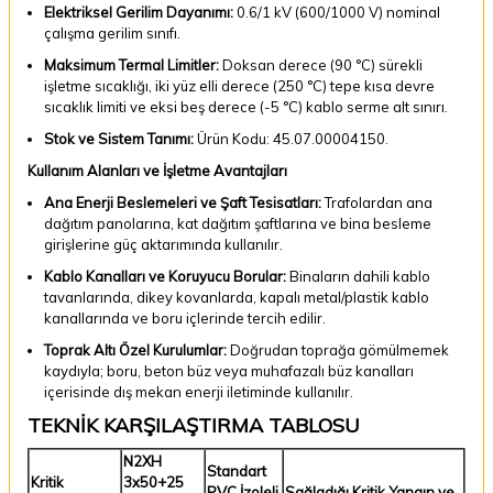
Elektriksel Gerilim Dayanımı:
0.6/1 kV (600/1000 V) nominal
çalışma gerilim sınıfı.
Maksimum Termal Limitler:
Doksan derece (90 °C) sürekli
işletme sıcaklığı, iki yüz elli derece (250 °C) tepe kısa devre
sıcaklık limiti ve eksi beş derece (-5 °C) kablo serme alt sınırı.
Stok ve Sistem Tanımı:
Ürün Kodu: 45.07.00004150.
Kullanım Alanları ve İşletme Avantajları
Ana Enerji Beslemeleri ve Şaft Tesisatları:
Trafolardan ana
dağıtım panolarına, kat dağıtım şaftlarına ve bina besleme
girişlerine güç aktarımında kullanılır.
Kablo Kanalları ve Koruyucu Borular:
Binaların dahili kablo
tavanlarında, dikey kovanlarda, kapalı metal/plastik kablo
kanallarında ve boru içlerinde tercih edilir.
Toprak Altı Özel Kurulumlar:
Doğrudan toprağa gömülmemek
kaydıyla; boru, beton büz veya muhafazalı büz kanalları
içerisinde dış mekan enerji iletiminde kullanılır.
TEKNİK KARŞILAŞTIRMA TABLOSU
N2XH
Standart
Kritik
3x50+25
PVC İzoleli
Sağladığı Kritik Yangın ve