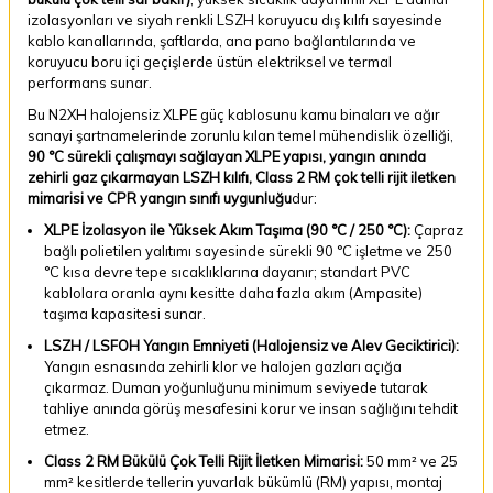
izolasyonları ve siyah renkli LSZH koruyucu dış kılıfı sayesinde
kablo kanallarında, şaftlarda, ana pano bağlantılarında ve
koruyucu boru içi geçişlerde üstün elektriksel ve termal
performans sunar.
Bu N2XH halojensiz XLPE güç kablosunu kamu binaları ve ağır
sanayi şartnamelerinde zorunlu kılan temel mühendislik özelliği,
90 °C sürekli çalışmayı sağlayan XLPE yapısı, yangın anında
zehirli gaz çıkarmayan LSZH kılıfı, Class 2 RM çok telli rijit iletken
mimarisi ve CPR yangın sınıfı uygunluğu
dur:
XLPE İzolasyon ile Yüksek Akım Taşıma (90 °C / 250 °C):
Çapraz
bağlı polietilen yalıtımı sayesinde sürekli 90 °C işletme ve 250
°C kısa devre tepe sıcaklıklarına dayanır; standart PVC
kablolara oranla aynı kesitte daha fazla akım (Ampasite)
taşıma kapasitesi sunar.
LSZH / LSFOH Yangın Emniyeti (Halojensiz ve Alev Geciktirici):
Yangın esnasında zehirli klor ve halojen gazları açığa
çıkarmaz. Duman yoğunluğunu minimum seviyede tutarak
tahliye anında görüş mesafesini korur ve insan sağlığını tehdit
etmez.
Class 2 RM Bükülü Çok Telli Rijit İletken Mimarisi:
50 mm² ve 25
mm² kesitlerde tellerin yuvarlak bükümlü (RM) yapısı, montaj