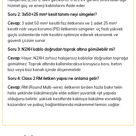
hizmet güç ve enerji kablolarını ifade eder.
Soru 2: 3x50+25 mm² kesit tanımı neyi simgeler?
Cevap:
3 adet 50 mm² kesitli faz iletkenini ve 1 adet 25 mm²
kesitli nötr veya koruma (PE) iletkenini simgeler; üç fazlı yüksek
güçlü sistemlerde nötr kesitini optimize ederek ekonomik ve
güvenli çözüm sunar.
Soru 3: N2XH kablo doğrudan toprak altına gömülebilir mi?
Cevap:
Hayır, N2XH zırhsız halojensiz kablolar doğrudan toprağa
gömülmez. Toprak altında kullanılacaksa koruyucu boru, beton
büz veya büz kanalı içinde döşenmelidir.
Soru 4: Class 2 RM iletken yapısı ne anlama gelir?
Cevap:
RM (Round Multi-wire), iletkenin birden fazla bakır telin
helis şeklinde bükülmesiyle elde edilen yuvarlak rijit yapıda
olduğunu belirtir; yüksek kesitlerde kabloya bükülme esnekliği
kazandırır ve pabuç bağlantılarında mükemmel temas sağlar.