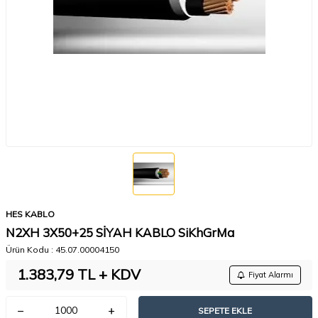
HES KABLO
N2XH 3X50+25 SİYAH KABLO SiKhGrMa
Ürün Kodu :
45.07.00004150
1.383,79
TL + KDV
Fiyat Alarmı
SEPETE EKLE