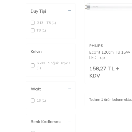
Duy Tipi
G13 - T8
(1)
T8
(1)
PHILIPS
Kelvin
Ecofit 120cm T8 16W
LED Tüp
6500 - Soğuk Beyaz
158,27
TL
(1)
KDV
Watt
Toplam
1
ürün bulunmaktad
16
(1)
Renk Kodlaması