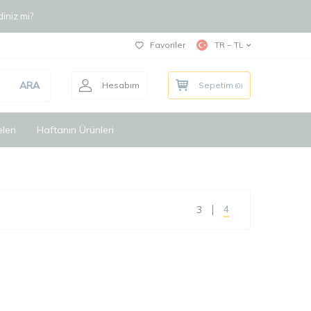
iniz mi?
Favoriler
TR − TL
ARA
Hesabım
Sepetim
(
0
)
leri
Haftanın Ürünleri
4
3