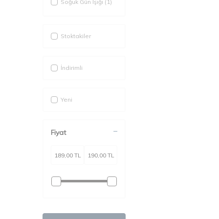
Soğuk Gün Işığı
(1)
Stoktakiler
İndirimli
Yeni
Fiyat