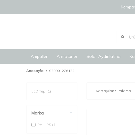
Kampany
Ampuller
Armatürler
Solar Aydınlatma
Ka
Anasayfa
929001276122
LED Tüp
(1)
Marka
PHILIPS
(1)