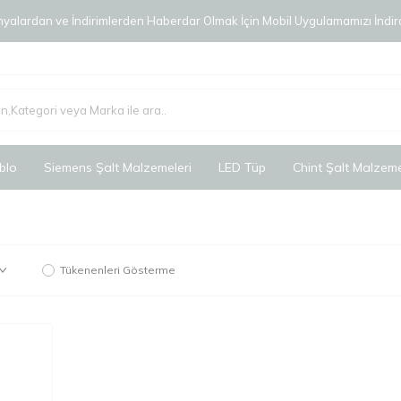
alardan ve İndirimlerden Haberdar Olmak İçin Mobil Uygulamamızı İndird
blo
Siemens Şalt Malzemeleri
LED Tüp
Chint Şalt Malzeme
Tükenenleri Gösterme