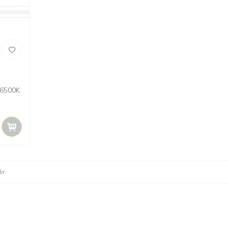
 6500K
ır.