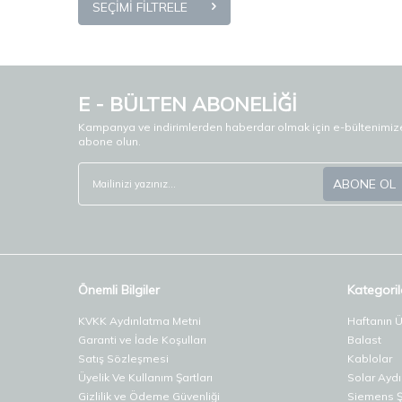
SEÇIMI FILTRELE
E - BÜLTEN ABONELİĞİ
Kampanya ve indirimlerden haberdar olmak için e-bültenimiz
abone olun.
ABONE OL
Önemli Bilgiler
Kategoril
KVKK Aydınlatma Metni
Haftanın 
Garanti ve İade Koşulları
Balast
Satış Sözleşmesi
Kablolar
Üyelik Ve Kullanım Şartları
Solar Ayd
Gizlilik ve Ödeme Güvenliği
Siemens Şa