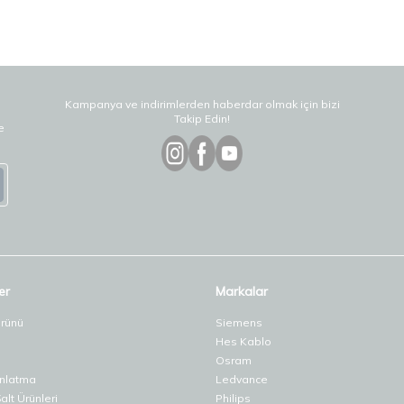
Kampanya ve indirimlerden haberdar olmak için bizi
Takip Edin!
e
er
Markalar
Ürünü
Siemens
Hes Kablo
Osram
ınlatma
Ledvance
lt Ürünleri
Philips