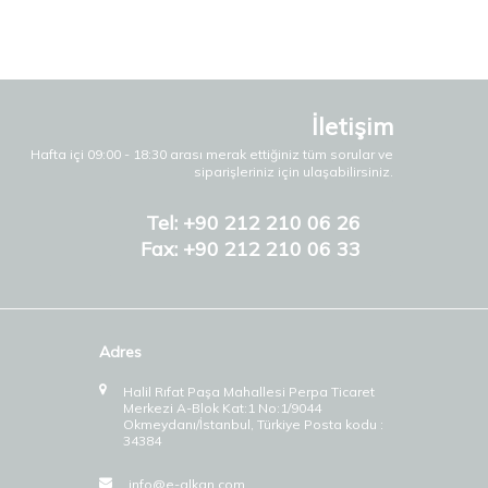
İletişim
Hafta içi 09:00 - 18:30 arası merak ettiğiniz tüm sorular ve
siparişleriniz için ulaşabilirsiniz.
Tel: +90 212 210 06 26
Fax: +90 212 210 06 33
Adres
Halil Rıfat Paşa Mahallesi Perpa Ticaret
Merkezi A-Blok Kat:1 No:1/9044
Okmeydanı/İstanbul, Türkiye Posta kodu :
34384
info@e-alkan.com