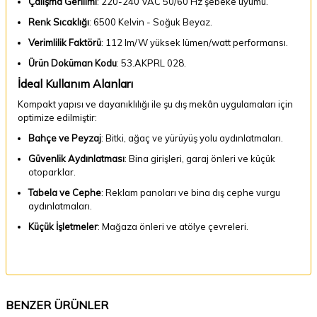
Çalışma Gerilimi
: 220-240 VAC 50/60 Hz şebeke uyumu.
Renk Sıcaklığı
: 6500 Kelvin - Soğuk Beyaz.
Verimlilik Faktörü
: 112 lm/W yüksek lümen/watt performansı.
Ürün Doküman Kodu
: 53.AKPRL 028.
İdeal Kullanım Alanları
Kompakt yapısı ve dayanıklılığı ile şu dış mekân uygulamaları için
optimize edilmiştir:
Bahçe ve Peyzaj
: Bitki, ağaç ve yürüyüş yolu aydınlatmaları.
Güvenlik Aydınlatması
: Bina girişleri, garaj önleri ve küçük
otoparklar.
Tabela ve Cephe
: Reklam panoları ve bina dış cephe vurgu
aydınlatmaları.
Küçük İşletmeler
: Mağaza önleri ve atölye çevreleri.
BENZER ÜRÜNLER