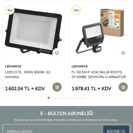
Yeni
Yeni
LEDVANCE
LEDVANCE
LDECO FL 100W 6500K G2
FL 50 SN P 41W 6KLM 830 PS
Armatür
SY100BK SENSÖRLÜ ARMATÜR
1.602,04
TL
KDV
1.978,41
TL
KDV
E - BÜLTEN ABONELİĞİ
Kampanya ve indirimlerden haberdar olmak için e-bültenimize abone olun.
ABONE OL