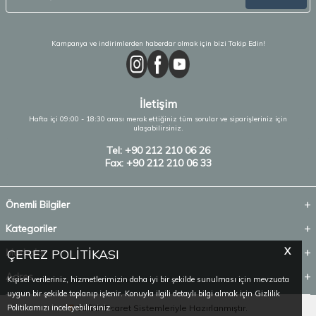
Kampanya ve indirimlerden haberdar olmak için bizi Takip Edin!
İletişim
Hafta içi 09:00 - 18:30 arası merak ettiğiniz tüm sorular ve siparişleriniz için
ulaşabilirsiniz.
Tel: +90 212 210 06 26
Fax: +90 212 210 06 33
Önemli Bilgiler
Kategoriler
X
ÇEREZ POLİTİKASI
Markalar
Adres
Kişisel verileriniz, hizmetlerimizin daha iyi bir şekilde sunulması için mevzuata
uygun bir şekilde toplanıp işlenir. Konuyla ilgili detaylı bilgi almak için Gizlilik
Politikamızı inceleyebilirsiniz.
T
-Soft
E-Ticaret
Sistemleriyle Hazırlanmıştır.