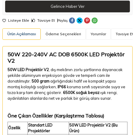
Gelince Haber Ver
Listeye Ekle
Tavsiye Et
Paylaş
Ürün Açıklaması
Ödeme Seçenekleri
Yorumlar
Tavsiye Et
50W 220-240V AC DOB 6500K LED Projektör
V2
50W LED Projektör V2
, dış mekânın zorlu şartlarına dayanacak
şekilde alüminyum enjeksiyon gövde ve temperli cam ile
donatılmıştır.
500 gram
ağırlığındaki hafif ve kompakt yapısı
montaj kolaylığı sağlarken,
IP66
koruma sınıfı sayesinde suya ve
toza karşı tam direnç gösterir.
6500K soğuk beyaz
ışık rengi,
aydınlatılan alanlarda net ve parlak bir görüş alanı sunar.
Öne Çıkan Özellikler (Karşılaştırma Tablosu)
Standart LED
50W LED Projektör V2 (Bu
Özellik
Projektörler
Ürün)