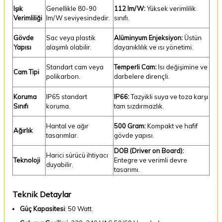
Işık
Genellikle 80-90
112 lm/W:
Yüksek verimlilik
Verimliliği
lm/W seviyesindedir.
sınıfı.
Gövde
Sac veya plastik
Alüminyum Enjeksiyon:
Üstün
Yapısı
alaşımlı olabilir.
dayanıklılık ve ısı yönetimi.
Standart cam veya
Temperli Cam:
Isı değişimine ve
Cam Tipi
polikarbon.
darbelere dirençli.
Koruma
IP65 standart
IP66:
Tazyikli suya ve toza karşı
Sınıfı
koruma.
tam sızdırmazlık.
Hantal ve ağır
500 Gram:
Kompakt ve hafif
Ağırlık
tasarımlar.
gövde yapısı.
DOB (Driver on Board):
Harici sürücü ihtiyacı
Teknoloji
Entegre ve verimli devre
duyabilir.
tasarımı.
Teknik Detaylar
Güç Kapasitesi
: 50 Watt.